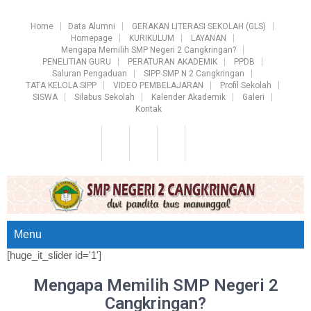
Home
Data Alumni
GERAKAN LITERASI SEKOLAH (GLS)
Homepage
KURIKULUM
LAYANAN
Mengapa Memilih SMP Negeri 2 Cangkringan?
PENELITIAN GURU
PERATURAN AKADEMIK
PPDB
Saluran Pengaduan
SIPP SMP N 2 Cangkringan
TATA KELOLA SIPP
VIDEO PEMBELAJARAN
Profil Sekolah
SISWA
Silabus Sekolah
Kalender Akademik
Galeri
Kontak
Menu
[huge_it_slider id='1']
Mengapa Memilih SMP Negeri 2
Cangkringan?