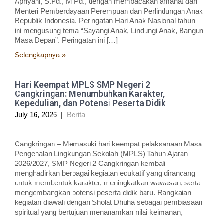
Apriyani, S.Pd., M.Pd., dengan membacakan amanat dari
Menteri Pemberdayaan Perempuan dan Perlindungan Anak
Republik Indonesia. Peringatan Hari Anak Nasional tahun
ini mengusung tema “Sayangi Anak, Lindungi Anak, Bangun
Masa Depan”. Peringatan ini […]
Selengkapnya »
Hari Keempat MPLS SMP Negeri 2
Cangkringan: Menumbuhkan Karakter,
Kepedulian, dan Potensi Peserta Didik
July 16, 2026
|
Berita
Cangkringan – Memasuki hari keempat pelaksanaan Masa
Pengenalan Lingkungan Sekolah (MPLS) Tahun Ajaran
2026/2027, SMP Negeri 2 Cangkringan kembali
menghadirkan berbagai kegiatan edukatif yang dirancang
untuk membentuk karakter, meningkatkan wawasan, serta
mengembangkan potensi peserta didik baru. Rangkaian
kegiatan diawali dengan Sholat Dhuha sebagai pembiasaan
spiritual yang bertujuan menanamkan nilai keimanan,