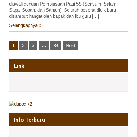
diawali dengan Pembiasaan Pagi 5S (Senyum, Salam,
Sapa, Sopan, dan Santun). Seluruh peserta didik baru
disambut hangat oleh bapak dan ibu guru […]
Selengkapnya »
Posts
1
2
3
…
84
Next
pagination
Link
Info Terbaru