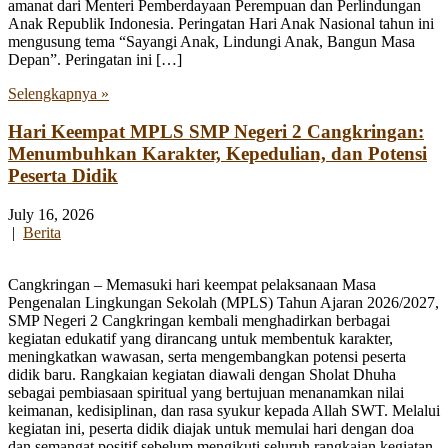
amanat dari Menteri Pemberdayaan Perempuan dan Perlindungan
Anak Republik Indonesia. Peringatan Hari Anak Nasional tahun ini
mengusung tema “Sayangi Anak, Lindungi Anak, Bangun Masa
Depan”. Peringatan ini […]
Selengkapnya »
Hari Keempat MPLS SMP Negeri 2 Cangkringan:
Menumbuhkan Karakter, Kepedulian, dan Potensi
Peserta Didik
July 16, 2026
|
Berita
Cangkringan – Memasuki hari keempat pelaksanaan Masa
Pengenalan Lingkungan Sekolah (MPLS) Tahun Ajaran 2026/2027,
SMP Negeri 2 Cangkringan kembali menghadirkan berbagai
kegiatan edukatif yang dirancang untuk membentuk karakter,
meningkatkan wawasan, serta mengembangkan potensi peserta
didik baru. Rangkaian kegiatan diawali dengan Sholat Dhuha
sebagai pembiasaan spiritual yang bertujuan menanamkan nilai
keimanan, kedisiplinan, dan rasa syukur kepada Allah SWT. Melalui
kegiatan ini, peserta didik diajak untuk memulai hari dengan doa
dan semangat positif sebelum mengikuti seluruh rangkaian kegiatan