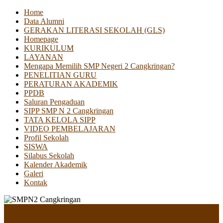
Home
Data Alumni
GERAKAN LITERASI SEKOLAH (GLS)
Homepage
KURIKULUM
LAYANAN
Mengapa Memilih SMP Negeri 2 Cangkringan?
PENELITIAN GURU
PERATURAN AKADEMIK
PPDB
Saluran Pengaduan
SIPP SMP N 2 Cangkringan
TATA KELOLA SIPP
VIDEO PEMBELAJARAN
Profil Sekolah
SISWA
Silabus Sekolah
Kalender Akademik
Galeri
Kontak
Menu