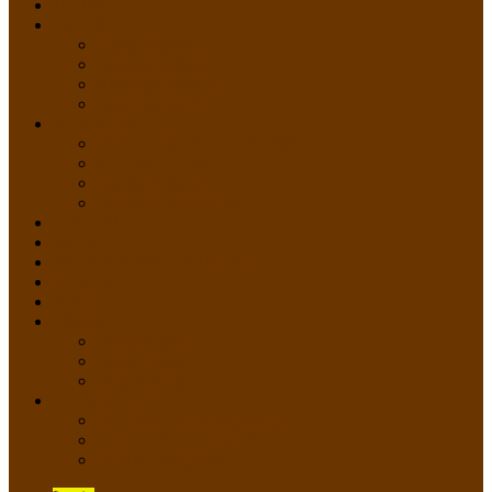
HOME
PROFIL
Profil Sekolah
Fasilitas Sekolah
Visi Misi Sekolah
Guru dan Staff
AKADEMIK
PERATURAN AKADEMIK
KURIKULUM
Silabus Sekolah
Kalender Akademik
GALERI
PPDB
VIDEO PEMBELAJARAN
KONTAK
E-Raport
SISWA
Prestasi Siswa
Daftar Siswa
Data Alumni
LAYANAN
SIPP SMP N 2 Cangkringan
TATA KELOLA SIPP
Saluran Pengaduan