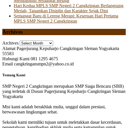
Membangun Semangat Belajar
Hari Kedua MPLS SMP Negeri 2 Cangkringan Berlangsung
Meriah, Tanamkan Disiplin dan Karakter Sejak Dini
Semangat Baru di Lereng Merapi: Keseruan Hari Pertama
MPLS SMP Negeri 2 Cangkringan
Archives
Archives
Alamat
Pagerjurang Kepuharjo Cangkringan Sleman Yogyakarta
55583
Hubungi Kami
081 1295 4675
Email
cangkringansmpn2@yahoo.co.id
Tentang Kami
SMP Negeri 2 Cangkringan merupakan SMP Siaga Bencara (SBB)
yang terletak di Dusun Pagerjurang Kepuharjo Cangkringan Sleman
Yogyakarta
Misi kami adalah berakhlak mulia, unggul dalam prestasi,
berwawasan lingkungan sehat.
Sekolah kami memiliki tujuan untuk meletakkan dasar kecerdasan,
pengetahuan, kepribadian akhlak mulia serta ketrampilan untuk