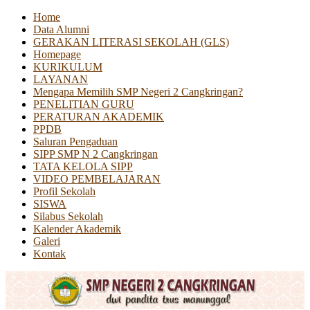
Home
Data Alumni
GERAKAN LITERASI SEKOLAH (GLS)
Homepage
KURIKULUM
LAYANAN
Mengapa Memilih SMP Negeri 2 Cangkringan?
PENELITIAN GURU
PERATURAN AKADEMIK
PPDB
Saluran Pengaduan
SIPP SMP N 2 Cangkringan
TATA KELOLA SIPP
VIDEO PEMBELAJARAN
Profil Sekolah
SISWA
Silabus Sekolah
Kalender Akademik
Galeri
Kontak