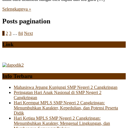
Selengkapnya »
Posts pagination
1
2
3
…
84
Next
Link
Info Terbaru
Mahasiswa Jepang Kunjungi SMP Negeri 2 Cangkringan
Peringatan Hari Anak Nasional di SMP Negeri 2
Cangkringan
Hari Keempat MPLS SMP Negeri 2 Cangkringan:
Menumbuhkan Karakter, Kepedulian, dan Potensi Peserta
Didik
Hari Ketiga MPLS SMP Negeri 2 Cangkringan:
Menumbuhkan Karakter, Mengenal Lingkungan, dan