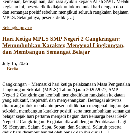
keimanan, kedisiplinan, dan rasa syukur kepada Allah SWT. Melalui
kegiatan ini, peserta didik diajak untuk memulai hari dengan doa
dan semangat positif sebelum mengikuti seluruh rangkaian kegiatan
MPLS. Selanjutnya, peserta didik […]
Selengkapnya »
Hari Ketiga MPLS SMP Negeri 2 Cangkringan:
Menumbuhkan Karakter, Mengenal Lingkungan,
dan Membangun Semangat Belajar
July 15, 2026
|
Berita
Cangkringan – Memasuki hari ketiga pelaksanaan Masa Pengenalan
Lingkungan Sekolah (MPLS) Tahun Ajaran 2026/2027, SMP
Negeri 2 Cangkringan kembali menghadirkan rangkaian kegiatan
yang edukatif, inspiratif, dan menyenangkan. Berbagai aktivitas
dirancang untuk membantu peserta didik baru mengenal lingkungan
sekolah, membangun karakter positif, serta menumbuhkan semangat
belajar sejak hari pertama menjadi bagian dari keluarga besar SMP
Negeri 2 Cangkringan. Kegiatan diawali dengan Pembiasaan Pagi
5S (Senyum, Salam, Sapa, Sopan, dan Santun). Seluruh peserta
didik baru disambut hangat oleh bapak dan ibu guru […]