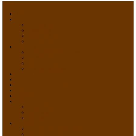
Menu
HOME
PROFIL
Profil Sekolah
Fasilitas Sekolah
Visi Misi Sekolah
Guru dan Staff
AKADEMIK
PERATURAN AKADEMIK
KURIKULUM
Silabus Sekolah
Kalender Akademik
GALERI
PPDB
VIDEO PEMBELAJARAN
KONTAK
E-Raport
SISWA
Prestasi Siswa
Daftar Siswa
Data Alumni
LAYANAN
SIPP SMP N 2 Cangkringan
TATA KELOLA SIPP