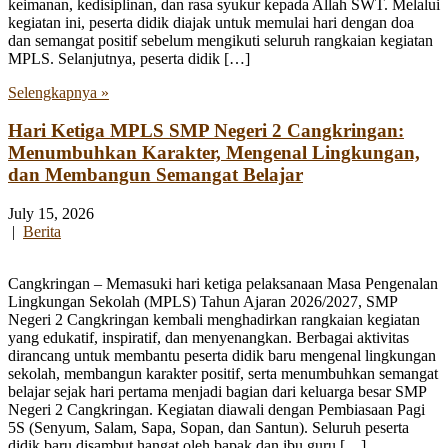
keimanan, kedisiplinan, dan rasa syukur kepada Allah SWT. Melalui
kegiatan ini, peserta didik diajak untuk memulai hari dengan doa
dan semangat positif sebelum mengikuti seluruh rangkaian kegiatan
MPLS. Selanjutnya, peserta didik […]
Selengkapnya »
Hari Ketiga MPLS SMP Negeri 2 Cangkringan:
Menumbuhkan Karakter, Mengenal Lingkungan,
dan Membangun Semangat Belajar
July 15, 2026
|
Berita
Cangkringan – Memasuki hari ketiga pelaksanaan Masa Pengenalan
Lingkungan Sekolah (MPLS) Tahun Ajaran 2026/2027, SMP
Negeri 2 Cangkringan kembali menghadirkan rangkaian kegiatan
yang edukatif, inspiratif, dan menyenangkan. Berbagai aktivitas
dirancang untuk membantu peserta didik baru mengenal lingkungan
sekolah, membangun karakter positif, serta menumbuhkan semangat
belajar sejak hari pertama menjadi bagian dari keluarga besar SMP
Negeri 2 Cangkringan. Kegiatan diawali dengan Pembiasaan Pagi
5S (Senyum, Salam, Sapa, Sopan, dan Santun). Seluruh peserta
didik baru disambut hangat oleh bapak dan ibu guru […]