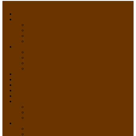
Menu
HOME
PROFIL
Profil Sekolah
Fasilitas Sekolah
Visi Misi Sekolah
Guru dan Staff
AKADEMIK
PERATURAN AKADEMIK
KURIKULUM
Silabus Sekolah
Kalender Akademik
GALERI
PPDB
VIDEO PEMBELAJARAN
KONTAK
E-Raport
SISWA
Prestasi Siswa
Daftar Siswa
Data Alumni
LAYANAN
SIPP SMP N 2 Cangkringan
TATA KELOLA SIPP