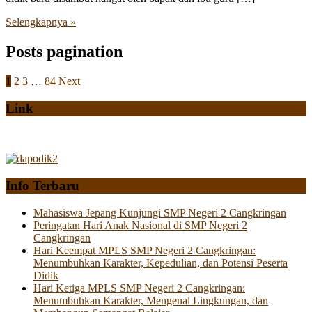
Selengkapnya »
Posts pagination
1
2
3
…
84
Next
Link
Info Terbaru
Mahasiswa Jepang Kunjungi SMP Negeri 2 Cangkringan
Peringatan Hari Anak Nasional di SMP Negeri 2
Cangkringan
Hari Keempat MPLS SMP Negeri 2 Cangkringan:
Menumbuhkan Karakter, Kepedulian, dan Potensi Peserta
Didik
Hari Ketiga MPLS SMP Negeri 2 Cangkringan:
Menumbuhkan Karakter, Mengenal Lingkungan, dan