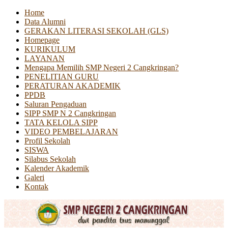
Home
Data Alumni
GERAKAN LITERASI SEKOLAH (GLS)
Homepage
KURIKULUM
LAYANAN
Mengapa Memilih SMP Negeri 2 Cangkringan?
PENELITIAN GURU
PERATURAN AKADEMIK
PPDB
Saluran Pengaduan
SIPP SMP N 2 Cangkringan
TATA KELOLA SIPP
VIDEO PEMBELAJARAN
Profil Sekolah
SISWA
Silabus Sekolah
Kalender Akademik
Galeri
Kontak