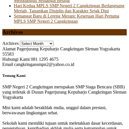
Membangun Semangat Belajar
Hari Kedua MPLS SMP Negeri 2 Cangkringan Berlangsung
Meriah, Tanamkan Disiplin dan Karakter Sejak Dini
Semangat Baru di Lereng Merapi: Keseruan Hari Pertama
MPLS SMP Negeri 2 Cangkringan
Archives
Archives
Alamat
Pagerjurang Kepuharjo Cangkringan Sleman Yogyakarta
55583
Hubungi Kami
081 1295 4675
Email
cangkringansmpn2@yahoo.co.id
Tentang Kami
SMP Negeri 2 Cangkringan merupakan SMP Siaga Bencara (SBB)
yang terletak di Dusun Pagerjurang Kepuharjo Cangkringan Sleman
Yogyakarta
Misi kami adalah berakhlak mulia, unggul dalam prestasi,
berwawasan lingkungan sehat.
Sekolah kami memiliki tujuan untuk meletakkan dasar kecerdasan,
pengetahuan, kepribadian akhlak mulia serta ketrampilan untuk