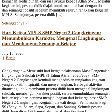
keimanan, kedisiplinan, dan rasa syukur kepada Allah SWT. Melalui
kegiatan ini, peserta didik diajak untuk memulai hari dengan doa
dan semangat positif sebelum mengikuti seluruh rangkaian kegiatan
MPLS. Selanjutnya, peserta didik […]
Selengkapnya »
Hari Ketiga MPLS SMP Negeri 2 Cangkringan:
Menumbuhkan Karakter, Mengenal Lingkungan,
dan Membangun Semangat Belajar
July 15, 2026
|
Berita
Cangkringan – Memasuki hari ketiga pelaksanaan Masa Pengenalan
Lingkungan Sekolah (MPLS) Tahun Ajaran 2026/2027, SMP
Negeri 2 Cangkringan kembali menghadirkan rangkaian kegiatan
yang edukatif, inspiratif, dan menyenangkan. Berbagai aktivitas
dirancang untuk membantu peserta didik baru mengenal lingkungan
sekolah, membangun karakter positif, serta menumbuhkan semangat
belajar sejak hari pertama menjadi bagian dari keluarga besar SMP
Negeri 2 Cangkringan. Kegiatan diawali dengan Pembiasaan Pagi
5S (Senyum, Salam, Sapa, Sopan, dan Santun). Seluruh peserta
didik baru disambut hangat oleh bapak dan ibu guru […]