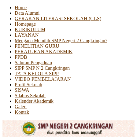
Home
Data Alumni
GERAKAN LITERASI SEKOLAH (GLS)
Homepage
KURIKULUM
LAYANAN
Mengapa Memilih SMP Negeri 2 Cangkringan?
PENELITIAN GURU
PERATURAN AKADEMIK
PPDB
Saluran Pengaduan
SIPP SMP N 2 Cangkringan
TATA KELOLA SIPP
VIDEO PEMBELAJARAN
Profil Sekolah
SISWA
Silabus Sekolah
Kalender Akademik
Galeri
Kontak