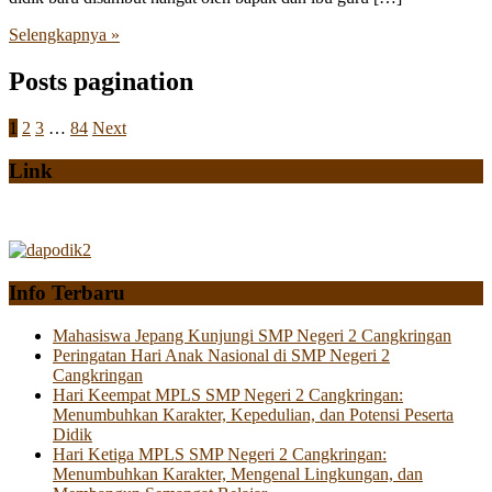
Selengkapnya »
Posts pagination
1
2
3
…
84
Next
Link
Info Terbaru
Mahasiswa Jepang Kunjungi SMP Negeri 2 Cangkringan
Peringatan Hari Anak Nasional di SMP Negeri 2
Cangkringan
Hari Keempat MPLS SMP Negeri 2 Cangkringan:
Menumbuhkan Karakter, Kepedulian, dan Potensi Peserta
Didik
Hari Ketiga MPLS SMP Negeri 2 Cangkringan:
Menumbuhkan Karakter, Mengenal Lingkungan, dan