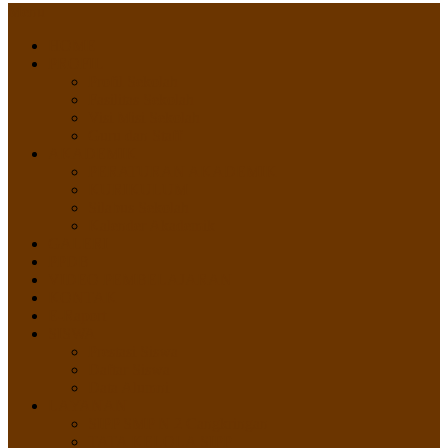
Menu
HOME
PROFIL
Profil Sekolah
Fasilitas Sekolah
Visi Misi Sekolah
Guru dan Staff
AKADEMIK
PERATURAN AKADEMIK
KURIKULUM
Silabus Sekolah
Kalender Akademik
GALERI
PPDB
VIDEO PEMBELAJARAN
KONTAK
E-Raport
SISWA
Prestasi Siswa
Daftar Siswa
Data Alumni
LAYANAN
SIPP SMP N 2 Cangkringan
TATA KELOLA SIPP