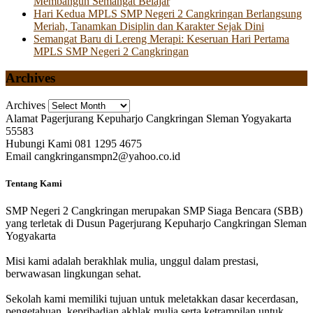
Membangun Semangat Belajar
Hari Kedua MPLS SMP Negeri 2 Cangkringan Berlangsung
Meriah, Tanamkan Disiplin dan Karakter Sejak Dini
Semangat Baru di Lereng Merapi: Keseruan Hari Pertama
MPLS SMP Negeri 2 Cangkringan
Archives
Archives
Alamat
Pagerjurang Kepuharjo Cangkringan Sleman Yogyakarta
55583
Hubungi Kami
081 1295 4675
Email
cangkringansmpn2@yahoo.co.id
Tentang Kami
SMP Negeri 2 Cangkringan merupakan SMP Siaga Bencara (SBB)
yang terletak di Dusun Pagerjurang Kepuharjo Cangkringan Sleman
Yogyakarta
Misi kami adalah berakhlak mulia, unggul dalam prestasi,
berwawasan lingkungan sehat.
Sekolah kami memiliki tujuan untuk meletakkan dasar kecerdasan,
pengetahuan, kepribadian akhlak mulia serta ketrampilan untuk