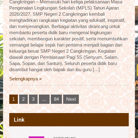
Cangkringan – Memasuki hari ketiga pelaksanaan Masa
Pengenalan Lingkungan Sekolah (MPLS) Tahun Ajaran
2026/2027, SMP Negeri 2 Cangkringan kembali
menghadirkan rangkaian kegiatan yang edukatif, inspiratif,
dan menyenangkan. Berbagai aktivitas dirancang untuk
membantu peserta didik baru mengenal lingkungan
sekolah, membangun karakter positif, serta menumbuhkan
semangat belajar sejak hari pertama menjadi bagian dari
keluarga besar SMP Negeri 2 Cangkringan. Kegiatan
diawali dengan Pembiasaan Pagi 5S (Senyum, Salam,
Sapa, Sopan, dan Santun). Seluruh peserta didik baru
disambut hangat oleh bapak dan ibu guru […]
Selengkapnya »
Posts
1
2
3
…
84
Next
pagination
Link