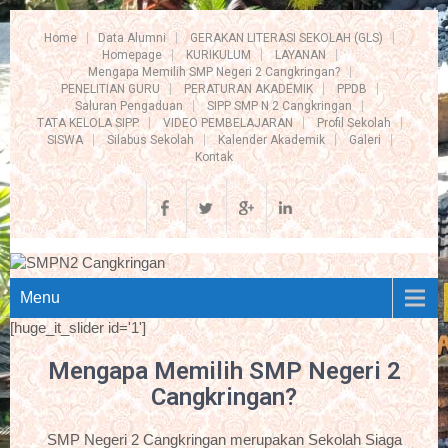
Home
Data Alumni
GERAKAN LITERASI SEKOLAH (GLS)
Homepage
KURIKULUM
LAYANAN
Mengapa Memilih SMP Negeri 2 Cangkringan?
PENELITIAN GURU
PERATURAN AKADEMIK
PPDB
Saluran Pengaduan
SIPP SMP N 2 Cangkringan
TATA KELOLA SIPP
VIDEO PEMBELAJARAN
Profil Sekolah
SISWA
Silabus Sekolah
Kalender Akademik
Galeri
Kontak
Menu
[huge_it_slider id='1']
Mengapa Memilih SMP Negeri 2
Cangkringan?
SMP Negeri 2 Cangkringan merupakan Sekolah Siaga