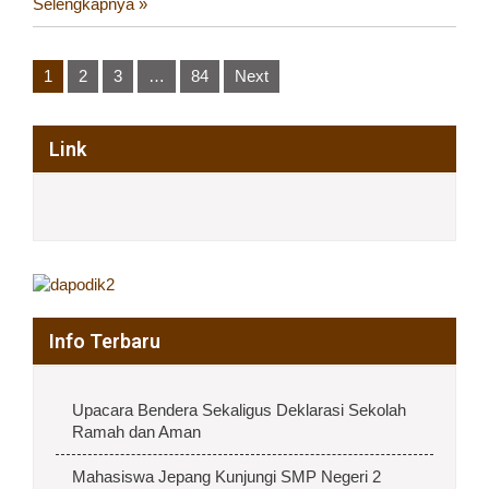
Selengkapnya »
Posts
1
2
3
…
84
Next
pagination
Link
Info Terbaru
Upacara Bendera Sekaligus Deklarasi Sekolah
Ramah dan Aman
Mahasiswa Jepang Kunjungi SMP Negeri 2