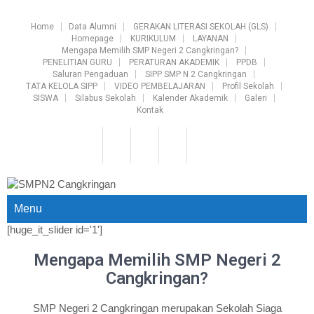
Home
Data Alumni
GERAKAN LITERASI SEKOLAH (GLS)
Homepage
KURIKULUM
LAYANAN
Mengapa Memilih SMP Negeri 2 Cangkringan?
PENELITIAN GURU
PERATURAN AKADEMIK
PPDB
Saluran Pengaduan
SIPP SMP N 2 Cangkringan
TATA KELOLA SIPP
VIDEO PEMBELAJARAN
Profil Sekolah
SISWA
Silabus Sekolah
Kalender Akademik
Galeri
Kontak
Menu
[huge_it_slider id='1']
Mengapa Memilih SMP Negeri 2
Cangkringan?
SMP Negeri 2 Cangkringan merupakan Sekolah Siaga