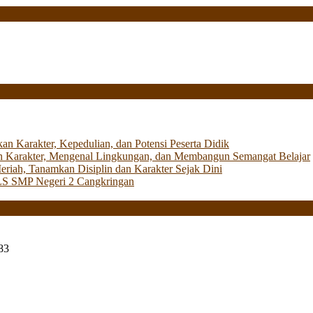
Karakter, Kepedulian, dan Potensi Peserta Didik
 Karakter, Mengenal Lingkungan, dan Membangun Semangat Belajar
iah, Tanamkan Disiplin dan Karakter Sejak Dini
LS SMP Negeri 2 Cangkringan
83