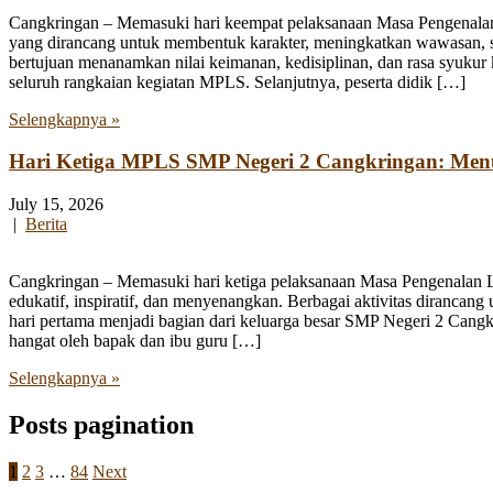
Cangkringan – Memasuki hari keempat pelaksanaan Masa Pengenala
yang dirancang untuk membentuk karakter, meningkatkan wawasan, se
bertujuan menanamkan nilai keimanan, kedisiplinan, dan rasa syukur 
seluruh rangkaian kegiatan MPLS. Selanjutnya, peserta didik […]
Selengkapnya »
Hari Ketiga MPLS SMP Negeri 2 Cangkringan: Me
July 15, 2026
|
Berita
Cangkringan – Memasuki hari ketiga pelaksanaan Masa Pengenalan
edukatif, inspiratif, dan menyenangkan. Berbagai aktivitas diranca
hari pertama menjadi bagian dari keluarga besar SMP Negeri 2 Cangk
hangat oleh bapak dan ibu guru […]
Selengkapnya »
Posts pagination
1
2
3
…
84
Next