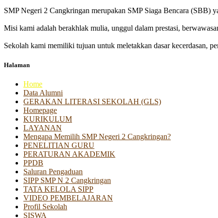
SMP Negeri 2 Cangkringan merupakan SMP Siaga Bencara (SBB) yan
Misi kami adalah berakhlak mulia, unggul dalam prestasi, berwawasa
Sekolah kami memiliki tujuan untuk meletakkan dasar kecerdasan, pen
Halaman
Home
Data Alumni
GERAKAN LITERASI SEKOLAH (GLS)
Homepage
KURIKULUM
LAYANAN
Mengapa Memilih SMP Negeri 2 Cangkringan?
PENELITIAN GURU
PERATURAN AKADEMIK
PPDB
Saluran Pengaduan
SIPP SMP N 2 Cangkringan
TATA KELOLA SIPP
VIDEO PEMBELAJARAN
Profil Sekolah
SISWA