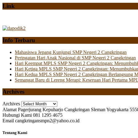
Link
Info Terbaru
Mahasiswa Jepang Kunjungi SMP Negeri 2 Cangkringan
Peringatan Hari Anak Nasional di SMP Negeri 2 Cangkringan
Hari Keempat MPLS SMP Negeri 2 Cangkringan: Menumbuhkan 
Hari Ketiga MPLS SMP Negeri 2 Cangkringan: Menumbuhkan
Hari Kedua MPLS SMP Negeri 2 Cangkringan Berlangsung Mer
Semangat Baru di Lereng Merapi: Keseruan Hari Pertama MP
Archives
Archives
Alamat
Pagerjurang Kepuharjo Cangkringan Sleman Yogyakarta 555
Hubungi Kami
081 1295 4675
Email
cangkringansmpn2@yahoo.co.id
Tentang Kami