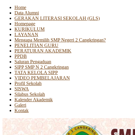
Home
Data Alumni
GERAKAN LITERASI SEKOLAH (GLS)
Homepage
KURIKULUM
LAYANAN
Mengapa Memilih SMP Negeri 2 Cangkringan?
PENELITIAN GURU
PERATURAN AKADEMIK
PPDB
Saluran Pengaduan
SIPP SMP N 2 Cangkringan
TATA KELOLA SIPP
VIDEO PEMBELAJARAN
Profil Sekolah
SISWA
Silabus Sekolah
Kalender Akademik
Galeri
Kontak