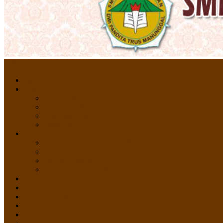
Menu
HOME
PROFIL
Profil Sekolah
Fasilitas Sekolah
Visi Misi Sekolah
Guru dan Staff
AKADEMIK
PERATURAN AKADEMIK
KURIKULUM
Silabus Sekolah
Kalender Akademik
GALERI
PPDB
VIDEO PEMBELAJARAN
KONTAK
E-Raport