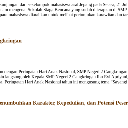
jungan dari sekelompok mahasiswa asal Jepang pada Selasa, 21 Juli
dalam mengenai Sekolah Siaga Bencana yang sudah diterapkan di SMP
a mahasiswa diarahkan untuk melihat pertunjukan karawitan dan tari o
ngkringan
n dengan Peringatan Hari Anak Nasional, SMP Negeri 2 Cangkringan m
pin langsung oleh Kepala SMP Negeri 2 Cangkringan Ibu Evi Apriyani
. Peringatan Hari Anak Nasional tahun ini mengusung tema “Sayangi
umbuhkan Karakter, Kepedulian, dan Potensi Peser