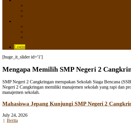
SISWA
Prestasi Siswa
Daftar Siswa
Data Alumni
LAYANAN
SIPP SMP N 2 Cangkringan
TATA KELOLA SIPP
Saluran Pengaduan
Login
[huge_it_slider id='1']
Mengapa Memilih SMP Negeri 2 Cangkri
SMP Negeri 2 Cangkringan merupakan Sekolah Siaga Bencana (SSB) y
Negeri 2 Cangkringan memiliki manajemen sekolah yang rapi dan pro
manajemen sekolah.
Mahasiswa Jepang Kunjungi SMP Negeri 2 Cangkri
July 24, 2026
|
Berita