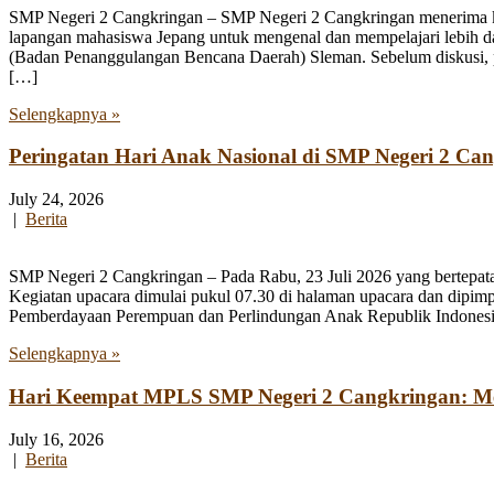
SMP Negeri 2 Cangkringan – SMP Negeri 2 Cangkringan menerima kun
lapangan mahasiswa Jepang untuk mengenal dan mempelajari lebih 
(Badan Penanggulangan Bencana Daerah) Sleman. Sebelum diskusi, par
[…]
Selengkapnya »
Peringatan Hari Anak Nasional di SMP Negeri 2 Ca
July 24, 2026
|
Berita
SMP Negeri 2 Cangkringan – Pada Rabu, 23 Juli 2026 yang bertepata
Kegiatan upacara dimulai pukul 07.30 di halaman upacara dan dipim
Pemberdayaan Perempuan dan Perlindungan Anak Republik Indonesia
Selengkapnya »
Hari Keempat MPLS SMP Negeri 2 Cangkringan: Men
July 16, 2026
|
Berita