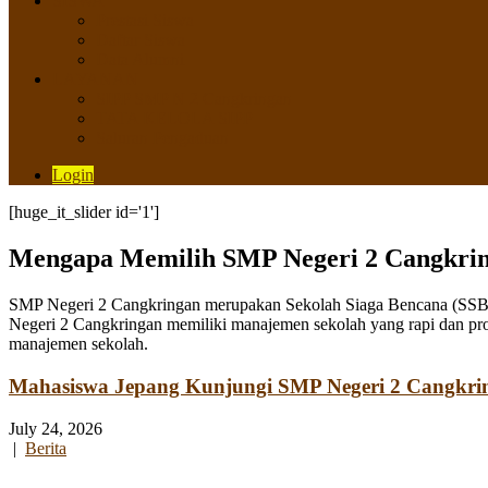
SISWA
Prestasi Siswa
Daftar Siswa
Data Alumni
LAYANAN
SIPP SMP N 2 Cangkringan
TATA KELOLA SIPP
Saluran Pengaduan
Login
[huge_it_slider id='1']
Mengapa Memilih SMP Negeri 2 Cangkri
SMP Negeri 2 Cangkringan merupakan Sekolah Siaga Bencana (SSB) y
Negeri 2 Cangkringan memiliki manajemen sekolah yang rapi dan pro
manajemen sekolah.
Mahasiswa Jepang Kunjungi SMP Negeri 2 Cangkri
July 24, 2026
|
Berita