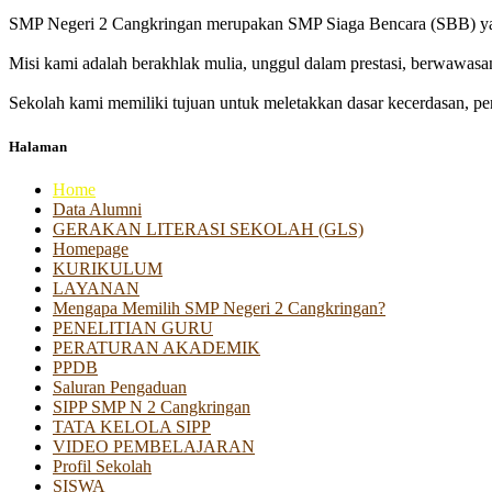
SMP Negeri 2 Cangkringan merupakan SMP Siaga Bencara (SBB) yan
Misi kami adalah berakhlak mulia, unggul dalam prestasi, berwawasa
Sekolah kami memiliki tujuan untuk meletakkan dasar kecerdasan, pen
Halaman
Home
Data Alumni
GERAKAN LITERASI SEKOLAH (GLS)
Homepage
KURIKULUM
LAYANAN
Mengapa Memilih SMP Negeri 2 Cangkringan?
PENELITIAN GURU
PERATURAN AKADEMIK
PPDB
Saluran Pengaduan
SIPP SMP N 2 Cangkringan
TATA KELOLA SIPP
VIDEO PEMBELAJARAN
Profil Sekolah
SISWA