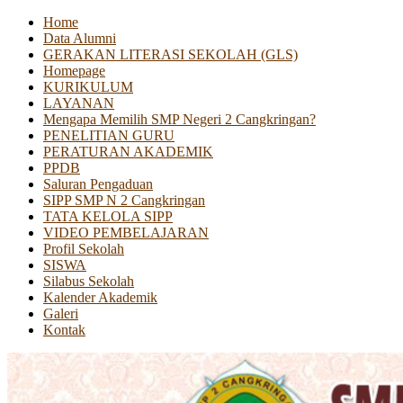
Home
Data Alumni
GERAKAN LITERASI SEKOLAH (GLS)
Homepage
KURIKULUM
LAYANAN
Mengapa Memilih SMP Negeri 2 Cangkringan?
PENELITIAN GURU
PERATURAN AKADEMIK
PPDB
Saluran Pengaduan
SIPP SMP N 2 Cangkringan
TATA KELOLA SIPP
VIDEO PEMBELAJARAN
Profil Sekolah
SISWA
Silabus Sekolah
Kalender Akademik
Galeri
Kontak