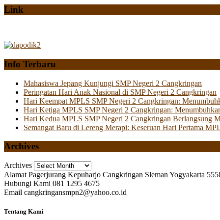
Link
Info Terbaru
Mahasiswa Jepang Kunjungi SMP Negeri 2 Cangkringan
Peringatan Hari Anak Nasional di SMP Negeri 2 Cangkringan
Hari Keempat MPLS SMP Negeri 2 Cangkringan: Menumbuhkan 
Hari Ketiga MPLS SMP Negeri 2 Cangkringan: Menumbuhkan
Hari Kedua MPLS SMP Negeri 2 Cangkringan Berlangsung Mer
Semangat Baru di Lereng Merapi: Keseruan Hari Pertama MP
Archives
Archives
Alamat
Pagerjurang Kepuharjo Cangkringan Sleman Yogyakarta 555
Hubungi Kami
081 1295 4675
Email
cangkringansmpn2@yahoo.co.id
Tentang Kami