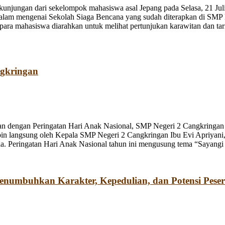
jungan dari sekelompok mahasiswa asal Jepang pada Selasa, 21 Juli
dalam mengenai Sekolah Siaga Bencana yang sudah diterapkan di SMP
a mahasiswa diarahkan untuk melihat pertunjukan karawitan dan tari o
ngkringan
n dengan Peringatan Hari Anak Nasional, SMP Negeri 2 Cangkringan m
pin langsung oleh Kepala SMP Negeri 2 Cangkringan Ibu Evi Apriyani
. Peringatan Hari Anak Nasional tahun ini mengusung tema “Sayangi
umbuhkan Karakter, Kepedulian, dan Potensi Peser