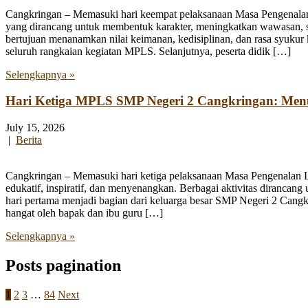
Cangkringan – Memasuki hari keempat pelaksanaan Masa Pengenala
yang dirancang untuk membentuk karakter, meningkatkan wawasan, se
bertujuan menanamkan nilai keimanan, kedisiplinan, dan rasa syukur 
seluruh rangkaian kegiatan MPLS. Selanjutnya, peserta didik […]
Selengkapnya »
Hari Ketiga MPLS SMP Negeri 2 Cangkringan: Me
July 15, 2026
|
Berita
Cangkringan – Memasuki hari ketiga pelaksanaan Masa Pengenalan
edukatif, inspiratif, dan menyenangkan. Berbagai aktivitas diranca
hari pertama menjadi bagian dari keluarga besar SMP Negeri 2 Cangk
hangat oleh bapak dan ibu guru […]
Selengkapnya »
Posts pagination
1
2
3
…
84
Next