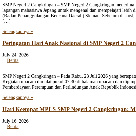
SMP Negeri 2 Cangkringan – SMP Negeri 2 Cangkringan menerima kun
lapangan mahasiswa Jepang untuk mengenal dan mempelajari lebih 
(Badan Penanggulangan Bencana Daerah) Sleman. Sebelum diskusi, par
[…]
Selengkapnya »
Peringatan Hari Anak Nasional di SMP Negeri 2 Ca
July 24, 2026
|
Berita
SMP Negeri 2 Cangkringan – Pada Rabu, 23 Juli 2026 yang bertepata
Kegiatan upacara dimulai pukul 07.30 di halaman upacara dan dipim
Pemberdayaan Perempuan dan Perlindungan Anak Republik Indonesia
Selengkapnya »
Hari Keempat MPLS SMP Negeri 2 Cangkringan: Men
July 16, 2026
|
Berita