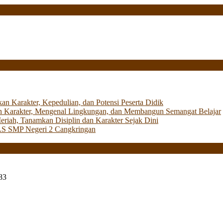
Karakter, Kepedulian, dan Potensi Peserta Didik
 Karakter, Mengenal Lingkungan, dan Membangun Semangat Belajar
iah, Tanamkan Disiplin dan Karakter Sejak Dini
LS SMP Negeri 2 Cangkringan
83