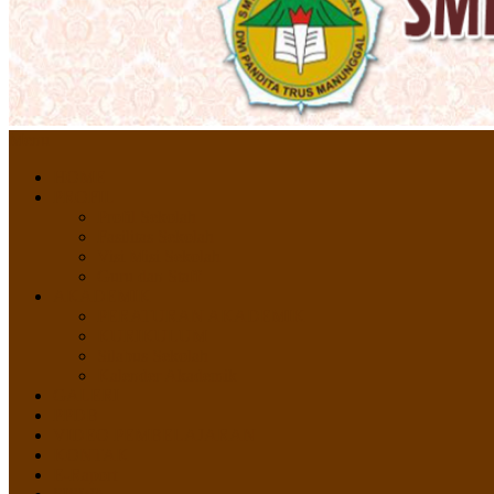
Menu
HOME
PROFIL
Profil Sekolah
Fasilitas Sekolah
Visi Misi Sekolah
Guru dan Staff
AKADEMIK
PERATURAN AKADEMIK
KURIKULUM
Silabus Sekolah
Kalender Akademik
GALERI
PPDB
VIDEO PEMBELAJARAN
KONTAK
E-Raport