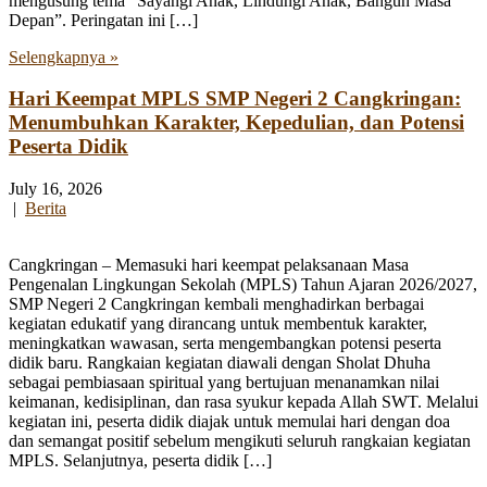
mengusung tema “Sayangi Anak, Lindungi Anak, Bangun Masa
Depan”. Peringatan ini […]
Selengkapnya »
Hari Keempat MPLS SMP Negeri 2 Cangkringan:
Menumbuhkan Karakter, Kepedulian, dan Potensi
Peserta Didik
July 16, 2026
|
Berita
Cangkringan – Memasuki hari keempat pelaksanaan Masa
Pengenalan Lingkungan Sekolah (MPLS) Tahun Ajaran 2026/2027,
SMP Negeri 2 Cangkringan kembali menghadirkan berbagai
kegiatan edukatif yang dirancang untuk membentuk karakter,
meningkatkan wawasan, serta mengembangkan potensi peserta
didik baru. Rangkaian kegiatan diawali dengan Sholat Dhuha
sebagai pembiasaan spiritual yang bertujuan menanamkan nilai
keimanan, kedisiplinan, dan rasa syukur kepada Allah SWT. Melalui
kegiatan ini, peserta didik diajak untuk memulai hari dengan doa
dan semangat positif sebelum mengikuti seluruh rangkaian kegiatan
MPLS. Selanjutnya, peserta didik […]