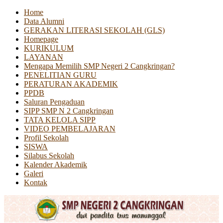
Home
Data Alumni
GERAKAN LITERASI SEKOLAH (GLS)
Homepage
KURIKULUM
LAYANAN
Mengapa Memilih SMP Negeri 2 Cangkringan?
PENELITIAN GURU
PERATURAN AKADEMIK
PPDB
Saluran Pengaduan
SIPP SMP N 2 Cangkringan
TATA KELOLA SIPP
VIDEO PEMBELAJARAN
Profil Sekolah
SISWA
Silabus Sekolah
Kalender Akademik
Galeri
Kontak