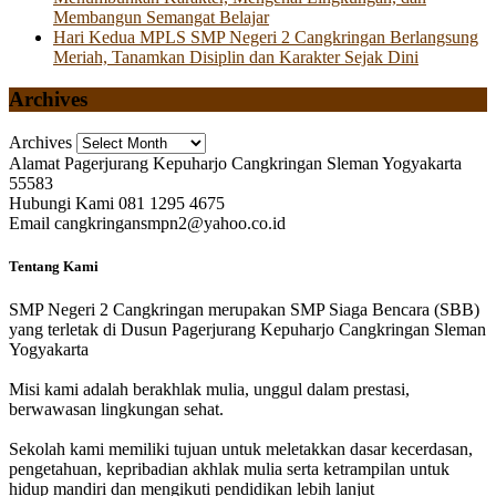
Membangun Semangat Belajar
Hari Kedua MPLS SMP Negeri 2 Cangkringan Berlangsung
Meriah, Tanamkan Disiplin dan Karakter Sejak Dini
Archives
Archives
Alamat
Pagerjurang Kepuharjo Cangkringan Sleman Yogyakarta
55583
Hubungi Kami
081 1295 4675
Email
cangkringansmpn2@yahoo.co.id
Tentang Kami
SMP Negeri 2 Cangkringan merupakan SMP Siaga Bencara (SBB)
yang terletak di Dusun Pagerjurang Kepuharjo Cangkringan Sleman
Yogyakarta
Misi kami adalah berakhlak mulia, unggul dalam prestasi,
berwawasan lingkungan sehat.
Sekolah kami memiliki tujuan untuk meletakkan dasar kecerdasan,
pengetahuan, kepribadian akhlak mulia serta ketrampilan untuk
hidup mandiri dan mengikuti pendidikan lebih lanjut