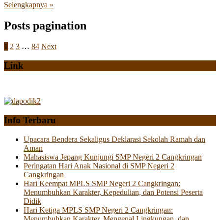
Selengkapnya »
Posts pagination
1
2
3
…
84
Next
Link
Info Terbaru
Upacara Bendera Sekaligus Deklarasi Sekolah Ramah dan
Aman
Mahasiswa Jepang Kunjungi SMP Negeri 2 Cangkringan
Peringatan Hari Anak Nasional di SMP Negeri 2
Cangkringan
Hari Keempat MPLS SMP Negeri 2 Cangkringan:
Menumbuhkan Karakter, Kepedulian, dan Potensi Peserta
Didik
Hari Ketiga MPLS SMP Negeri 2 Cangkringan:
Menumbuhkan Karakter, Mengenal Lingkungan, dan