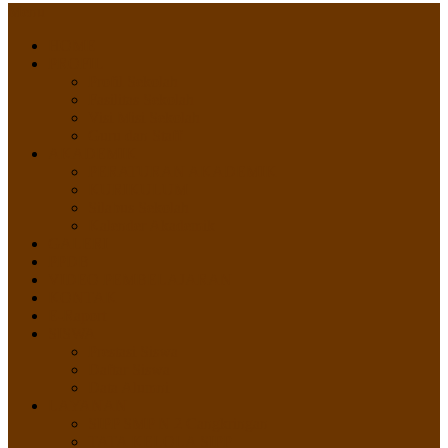
Menu
HOME
PROFIL
Profil Sekolah
Fasilitas Sekolah
Visi Misi Sekolah
Guru dan Staff
AKADEMIK
PERATURAN AKADEMIK
KURIKULUM
Silabus Sekolah
Kalender Akademik
GALERI
PPDB
VIDEO PEMBELAJARAN
KONTAK
E-Raport
SISWA
Prestasi Siswa
Daftar Siswa
Data Alumni
LAYANAN
SIPP SMP N 2 Cangkringan
TATA KELOLA SIPP