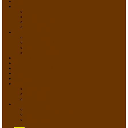
HOME
PROFIL
Profil Sekolah
Fasilitas Sekolah
Visi Misi Sekolah
Guru dan Staff
AKADEMIK
PERATURAN AKADEMIK
KURIKULUM
Silabus Sekolah
Kalender Akademik
GALERI
PPDB
VIDEO PEMBELAJARAN
KONTAK
E-Raport
SISWA
Prestasi Siswa
Daftar Siswa
Data Alumni
LAYANAN
SIPP SMP N 2 Cangkringan
TATA KELOLA SIPP
Saluran Pengaduan