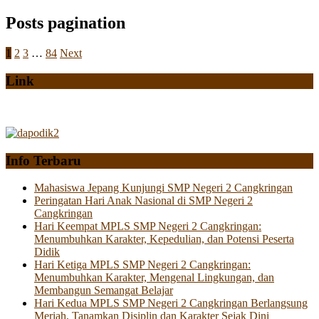
Posts pagination
1
2
3
…
84
Next
Link
Info Terbaru
Mahasiswa Jepang Kunjungi SMP Negeri 2 Cangkringan
Peringatan Hari Anak Nasional di SMP Negeri 2
Cangkringan
Hari Keempat MPLS SMP Negeri 2 Cangkringan:
Menumbuhkan Karakter, Kepedulian, dan Potensi Peserta
Didik
Hari Ketiga MPLS SMP Negeri 2 Cangkringan:
Menumbuhkan Karakter, Mengenal Lingkungan, dan
Membangun Semangat Belajar
Hari Kedua MPLS SMP Negeri 2 Cangkringan Berlangsung
Meriah, Tanamkan Disiplin dan Karakter Sejak Dini