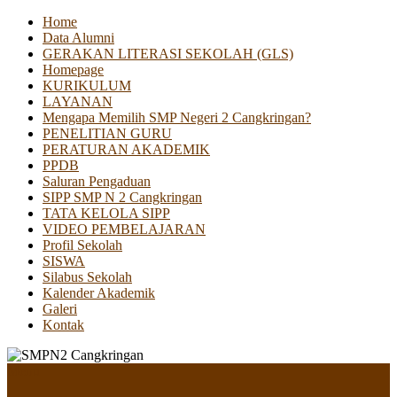
Home
Data Alumni
GERAKAN LITERASI SEKOLAH (GLS)
Homepage
KURIKULUM
LAYANAN
Mengapa Memilih SMP Negeri 2 Cangkringan?
PENELITIAN GURU
PERATURAN AKADEMIK
PPDB
Saluran Pengaduan
SIPP SMP N 2 Cangkringan
TATA KELOLA SIPP
VIDEO PEMBELAJARAN
Profil Sekolah
SISWA
Silabus Sekolah
Kalender Akademik
Galeri
Kontak
Menu