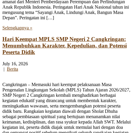
amanat dari Menteri Pemberdayaan Perempuan dan Perlindungan
Anak Republik Indonesia. Peringatan Hari Anak Nasional tahun ini
mengusung tema “Sayangi Anak, Lindungi Anak, Bangun Masa
Depan”. Peringatan ini […]
Selengkapnya »
Hari Keempat MPLS SMP Negeri 2 Cangkringan:
Menumbuhkan Karakter, Kepedulian, dan Potensi
Peserta Didik
July 16, 2026
|
Berita
Cangkringan – Memasuki hari keempat pelaksanaan Masa
Pengenalan Lingkungan Sekolah (MPLS) Tahun Ajaran 2026/2027,
SMP Negeri 2 Cangkringan kembali menghadirkan berbagai
kegiatan edukatif yang dirancang untuk membentuk karakter,
meningkatkan wawasan, serta mengembangkan potensi peserta
didik baru. Rangkaian kegiatan diawali dengan Sholat Dhuha
sebagai pembiasaan spiritual yang bertujuan menanamkan nilai
keimanan, kedisiplinan, dan rasa syukur kepada Allah SWT. Melalui
kegiatan ini, peserta didik diajak untuk memulai hari dengan doa
dan semangat positif sebelum mengikuti seluruh rangkaian kegiatan