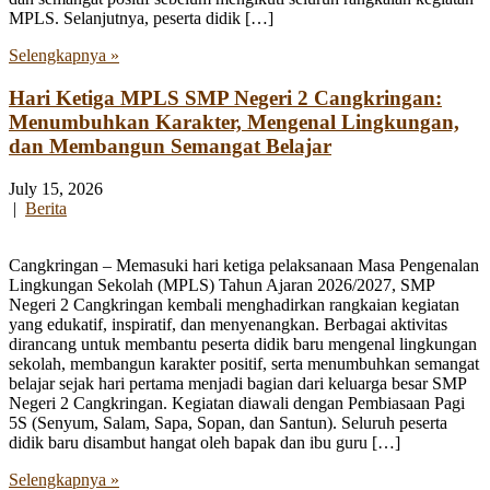
MPLS. Selanjutnya, peserta didik […]
Selengkapnya »
Hari Ketiga MPLS SMP Negeri 2 Cangkringan:
Menumbuhkan Karakter, Mengenal Lingkungan,
dan Membangun Semangat Belajar
July 15, 2026
|
Berita
Cangkringan – Memasuki hari ketiga pelaksanaan Masa Pengenalan
Lingkungan Sekolah (MPLS) Tahun Ajaran 2026/2027, SMP
Negeri 2 Cangkringan kembali menghadirkan rangkaian kegiatan
yang edukatif, inspiratif, dan menyenangkan. Berbagai aktivitas
dirancang untuk membantu peserta didik baru mengenal lingkungan
sekolah, membangun karakter positif, serta menumbuhkan semangat
belajar sejak hari pertama menjadi bagian dari keluarga besar SMP
Negeri 2 Cangkringan. Kegiatan diawali dengan Pembiasaan Pagi
5S (Senyum, Salam, Sapa, Sopan, dan Santun). Seluruh peserta
didik baru disambut hangat oleh bapak dan ibu guru […]
Selengkapnya »