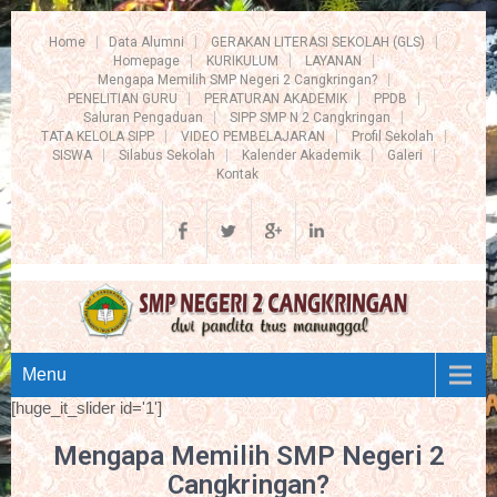
Home
Data Alumni
GERAKAN LITERASI SEKOLAH (GLS)
Homepage
KURIKULUM
LAYANAN
Mengapa Memilih SMP Negeri 2 Cangkringan?
PENELITIAN GURU
PERATURAN AKADEMIK
PPDB
Saluran Pengaduan
SIPP SMP N 2 Cangkringan
TATA KELOLA SIPP
VIDEO PEMBELAJARAN
Profil Sekolah
SISWA
Silabus Sekolah
Kalender Akademik
Galeri
Kontak
Menu
[huge_it_slider id='1']
Mengapa Memilih SMP Negeri 2
Cangkringan?