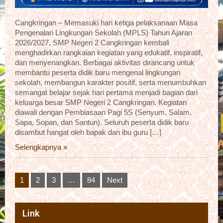
Cangkringan – Memasuki hari ketiga pelaksanaan Masa
Pengenalan Lingkungan Sekolah (MPLS) Tahun Ajaran
2026/2027, SMP Negeri 2 Cangkringan kembali
menghadirkan rangkaian kegiatan yang edukatif, inspiratif,
dan menyenangkan. Berbagai aktivitas dirancang untuk
membantu peserta didik baru mengenal lingkungan
sekolah, membangun karakter positif, serta menumbuhkan
semangat belajar sejak hari pertama menjadi bagian dari
keluarga besar SMP Negeri 2 Cangkringan. Kegiatan
diawali dengan Pembiasaan Pagi 5S (Senyum, Salam,
Sapa, Sopan, dan Santun). Seluruh peserta didik baru
disambut hangat oleh bapak dan ibu guru […]
Selengkapnya »
Posts
1
2
3
…
84
Next
pagination
Link