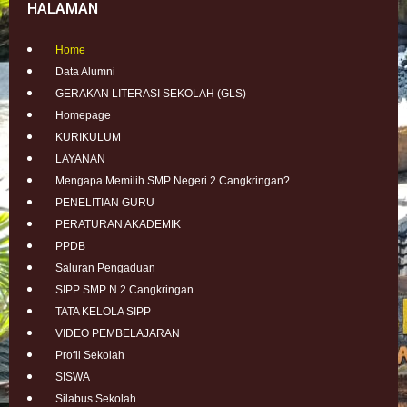
HALAMAN
Home
Data Alumni
GERAKAN LITERASI SEKOLAH (GLS)
Homepage
KURIKULUM
LAYANAN
Mengapa Memilih SMP Negeri 2 Cangkringan?
PENELITIAN GURU
PERATURAN AKADEMIK
PPDB
Saluran Pengaduan
SIPP SMP N 2 Cangkringan
TATA KELOLA SIPP
VIDEO PEMBELAJARAN
Profil Sekolah
SISWA
Silabus Sekolah