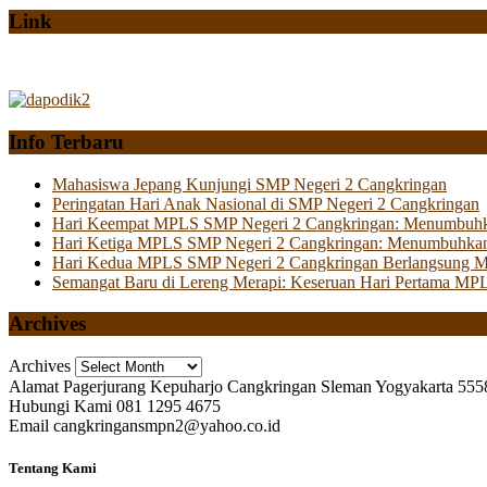
Link
Info Terbaru
Mahasiswa Jepang Kunjungi SMP Negeri 2 Cangkringan
Peringatan Hari Anak Nasional di SMP Negeri 2 Cangkringan
Hari Keempat MPLS SMP Negeri 2 Cangkringan: Menumbuhkan 
Hari Ketiga MPLS SMP Negeri 2 Cangkringan: Menumbuhkan
Hari Kedua MPLS SMP Negeri 2 Cangkringan Berlangsung Mer
Semangat Baru di Lereng Merapi: Keseruan Hari Pertama MP
Archives
Archives
Alamat
Pagerjurang Kepuharjo Cangkringan Sleman Yogyakarta 555
Hubungi Kami
081 1295 4675
Email
cangkringansmpn2@yahoo.co.id
Tentang Kami