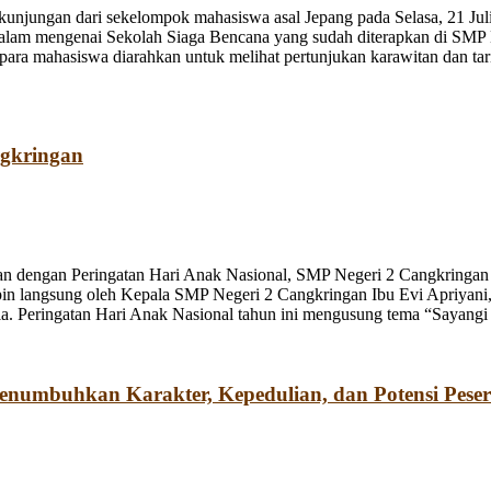
jungan dari sekelompok mahasiswa asal Jepang pada Selasa, 21 Juli
dalam mengenai Sekolah Siaga Bencana yang sudah diterapkan di SMP
a mahasiswa diarahkan untuk melihat pertunjukan karawitan dan tari o
ngkringan
n dengan Peringatan Hari Anak Nasional, SMP Negeri 2 Cangkringan m
pin langsung oleh Kepala SMP Negeri 2 Cangkringan Ibu Evi Apriyani
. Peringatan Hari Anak Nasional tahun ini mengusung tema “Sayangi
umbuhkan Karakter, Kepedulian, dan Potensi Peser