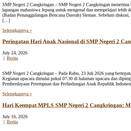
SMP Negeri 2 Cangkringan – SMP Negeri 2 Cangkringan menerima kun
lapangan mahasiswa Jepang untuk mengenal dan mempelajari lebih 
(Badan Penanggulangan Bencana Daerah) Sleman. Sebelum diskusi, par
[…]
Selengkapnya »
Peringatan Hari Anak Nasional di SMP Negeri 2 Ca
July 24, 2026
|
Berita
SMP Negeri 2 Cangkringan – Pada Rabu, 23 Juli 2026 yang bertepata
Kegiatan upacara dimulai pukul 07.30 di halaman upacara dan dipim
Pemberdayaan Perempuan dan Perlindungan Anak Republik Indonesia
Selengkapnya »
Hari Keempat MPLS SMP Negeri 2 Cangkringan: Men
July 16, 2026
|
Berita