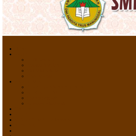
Menu
HOME
PROFIL
Profil Sekolah
Fasilitas Sekolah
Visi Misi Sekolah
Guru dan Staff
AKADEMIK
PERATURAN AKADEMIK
KURIKULUM
Silabus Sekolah
Kalender Akademik
GALERI
PPDB
VIDEO PEMBELAJARAN
KONTAK
E-Raport