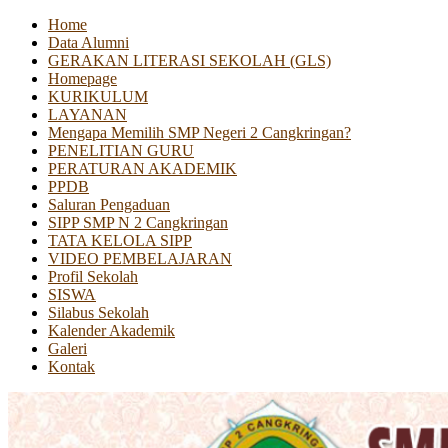
Home
Data Alumni
GERAKAN LITERASI SEKOLAH (GLS)
Homepage
KURIKULUM
LAYANAN
Mengapa Memilih SMP Negeri 2 Cangkringan?
PENELITIAN GURU
PERATURAN AKADEMIK
PPDB
Saluran Pengaduan
SIPP SMP N 2 Cangkringan
TATA KELOLA SIPP
VIDEO PEMBELAJARAN
Profil Sekolah
SISWA
Silabus Sekolah
Kalender Akademik
Galeri
Kontak