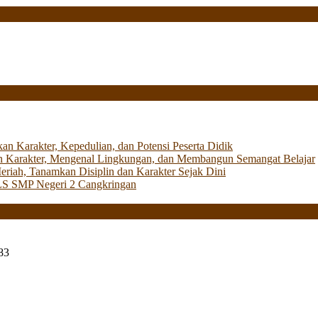
Karakter, Kepedulian, dan Potensi Peserta Didik
 Karakter, Mengenal Lingkungan, dan Membangun Semangat Belajar
iah, Tanamkan Disiplin dan Karakter Sejak Dini
LS SMP Negeri 2 Cangkringan
83