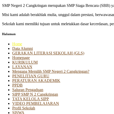
SMP Negeri 2 Cangkringan merupakan SMP Siaga Bencara (SBB) yan
Misi kami adalah berakhlak mulia, unggul dalam prestasi, berwawasa
Sekolah kami memiliki tujuan untuk meletakkan dasar kecerdasan, pen
Halaman
Home
Data Alumni
GERAKAN LITERASI SEKOLAH (GLS)
Homepage
KURIKULUM
LAYANAN
Mengapa Memilih SMP Negeri 2 Cangkringan?
PENELITIAN GURU
PERATURAN AKADEMIK
PPDB
Saluran Pengaduan
SIPP SMP N 2 Cangkringan
TATA KELOLA SIPP
VIDEO PEMBELAJARAN
Profil Sekolah
SISWA