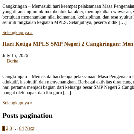
Cangkringan – Memasuki hari keempat pelaksanaan Masa Pengenala
yang dirancang untuk membentuk karakter, meningkatkan wawasan, se
bertujuan menanamkan nilai keimanan, kedisiplinan, dan rasa syukur 
seluruh rangkaian kegiatan MPLS. Selanjutnya, peserta didik […]
Selengkapnya »
Hari Ketiga MPLS SMP Negeri 2 Cangkringan: Me
July 15, 2026
|
Berita
Cangkringan – Memasuki hari ketiga pelaksanaan Masa Pengenalan
edukatif, inspiratif, dan menyenangkan. Berbagai aktivitas diranca
hari pertama menjadi bagian dari keluarga besar SMP Negeri 2 Cangk
hangat oleh bapak dan ibu guru […]
Selengkapnya »
Posts pagination
1
2
3
…
84
Next