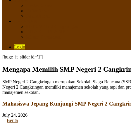
SISWA
Prestasi Siswa
Daftar Siswa
Data Alumni
LAYANAN
SIPP SMP N 2 Cangkringan
TATA KELOLA SIPP
Saluran Pengaduan
Login
[huge_it_slider id='1']
Mengapa Memilih SMP Negeri 2 Cangkri
SMP Negeri 2 Cangkringan merupakan Sekolah Siaga Bencana (SSB) y
Negeri 2 Cangkringan memiliki manajemen sekolah yang rapi dan pro
manajemen sekolah.
Mahasiswa Jepang Kunjungi SMP Negeri 2 Cangkri
July 24, 2026
|
Berita