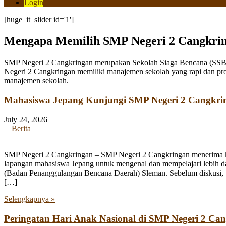
Login
[huge_it_slider id='1']
Mengapa Memilih SMP Negeri 2 Cangkri
SMP Negeri 2 Cangkringan merupakan Sekolah Siaga Bencana (SSB) y
Negeri 2 Cangkringan memiliki manajemen sekolah yang rapi dan pro
manajemen sekolah.
Mahasiswa Jepang Kunjungi SMP Negeri 2 Cangkri
July 24, 2026
|
Berita
SMP Negeri 2 Cangkringan – SMP Negeri 2 Cangkringan menerima kun
lapangan mahasiswa Jepang untuk mengenal dan mempelajari lebih 
(Badan Penanggulangan Bencana Daerah) Sleman. Sebelum diskusi, par
[…]
Selengkapnya »
Peringatan Hari Anak Nasional di SMP Negeri 2 Ca