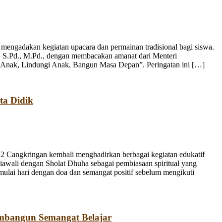
engadakan kegiatan upacara dan permainan tradisional bagi siswa.
, S.Pd., M.Pd., dengan membacakan amanat dari Menteri
 Anak, Lindungi Anak, Bangun Masa Depan”. Peringatan ini […]
ta Didik
 Cangkringan kembali menghadirkan berbagai kegiatan edukatif
iawali dengan Sholat Dhuha sebagai pembiasaan spiritual yang
emulai hari dengan doa dan semangat positif sebelum mengikuti
mbangun Semangat Belajar