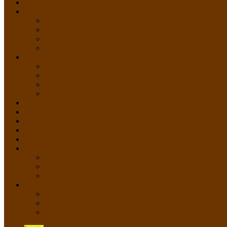
HOME
PROFIL
Profil Sekolah
Fasilitas Sekolah
Visi Misi Sekolah
Guru dan Staff
AKADEMIK
PERATURAN AKADEMIK
KURIKULUM
Silabus Sekolah
Kalender Akademik
GALERI
PPDB
VIDEO PEMBELAJARAN
KONTAK
E-Raport
SISWA
Prestasi Siswa
Daftar Siswa
Data Alumni
LAYANAN
SIPP SMP N 2 Cangkringan
TATA KELOLA SIPP
Saluran Pengaduan