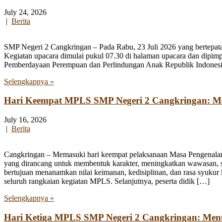
July 24, 2026
|
Berita
SMP Negeri 2 Cangkringan – Pada Rabu, 23 Juli 2026 yang bertepata
Kegiatan upacara dimulai pukul 07.30 di halaman upacara dan dipim
Pemberdayaan Perempuan dan Perlindungan Anak Republik Indonesia
Selengkapnya »
Hari Keempat MPLS SMP Negeri 2 Cangkringan: Men
July 16, 2026
|
Berita
Cangkringan – Memasuki hari keempat pelaksanaan Masa Pengenala
yang dirancang untuk membentuk karakter, meningkatkan wawasan, se
bertujuan menanamkan nilai keimanan, kedisiplinan, dan rasa syukur 
seluruh rangkaian kegiatan MPLS. Selanjutnya, peserta didik […]
Selengkapnya »
Hari Ketiga MPLS SMP Negeri 2 Cangkringan: Me