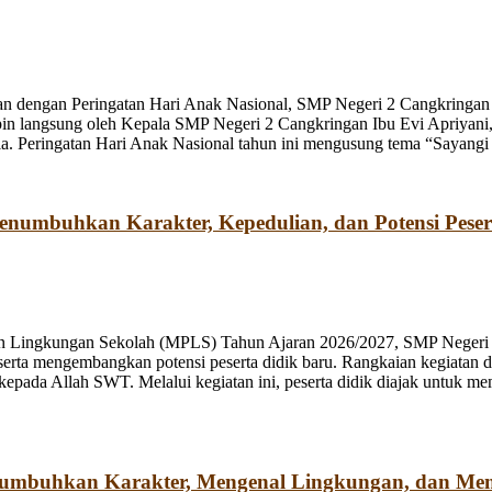
n dengan Peringatan Hari Anak Nasional, SMP Negeri 2 Cangkringan m
pin langsung oleh Kepala SMP Negeri 2 Cangkringan Ibu Evi Apriyani
. Peringatan Hari Anak Nasional tahun ini mengusung tema “Sayangi
umbuhkan Karakter, Kepedulian, dan Potensi Peser
n Lingkungan Sekolah (MPLS) Tahun Ajaran 2026/2027, SMP Negeri 2
rta mengembangkan potensi peserta didik baru. Rangkaian kegiatan d
kepada Allah SWT. Melalui kegiatan ini, peserta didik diajak untuk m
numbuhkan Karakter, Mengenal Lingkungan, dan Me