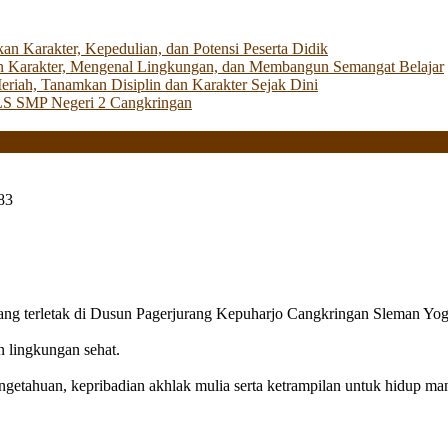
Karakter, Kepedulian, dan Potensi Peserta Didik
 Karakter, Mengenal Lingkungan, dan Membangun Semangat Belajar
iah, Tanamkan Disiplin dan Karakter Sejak Dini
LS SMP Negeri 2 Cangkringan
83
g terletak di Dusun Pagerjurang Kepuharjo Cangkringan Sleman Yog
n lingkungan sehat.
getahuan, kepribadian akhlak mulia serta ketrampilan untuk hidup mand