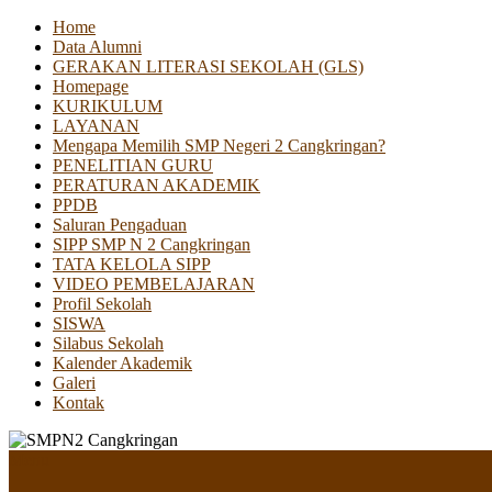
Home
Data Alumni
GERAKAN LITERASI SEKOLAH (GLS)
Homepage
KURIKULUM
LAYANAN
Mengapa Memilih SMP Negeri 2 Cangkringan?
PENELITIAN GURU
PERATURAN AKADEMIK
PPDB
Saluran Pengaduan
SIPP SMP N 2 Cangkringan
TATA KELOLA SIPP
VIDEO PEMBELAJARAN
Profil Sekolah
SISWA
Silabus Sekolah
Kalender Akademik
Galeri
Kontak
Menu