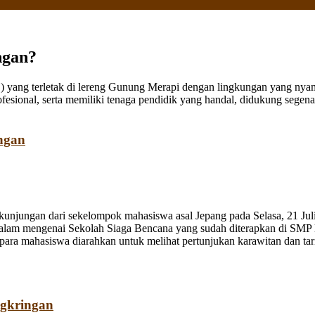
ngan?
ang terletak di lereng Gunung Merapi dengan lingkungan yang nyaman
fesional, serta memiliki tenaga pendidik yang handal, didukung sege
ngan
jungan dari sekelompok mahasiswa asal Jepang pada Selasa, 21 Juli
dalam mengenai Sekolah Siaga Bencana yang sudah diterapkan di SMP
a mahasiswa diarahkan untuk melihat pertunjukan karawitan dan tari o
ngkringan