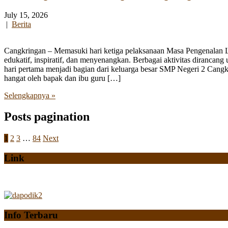
July 15, 2026
|
Berita
Cangkringan – Memasuki hari ketiga pelaksanaan Masa Pengenalan
edukatif, inspiratif, dan menyenangkan. Berbagai aktivitas diranca
hari pertama menjadi bagian dari keluarga besar SMP Negeri 2 Cangk
hangat oleh bapak dan ibu guru […]
Selengkapnya »
Posts pagination
1
2
3
…
84
Next
Link
Info Terbaru