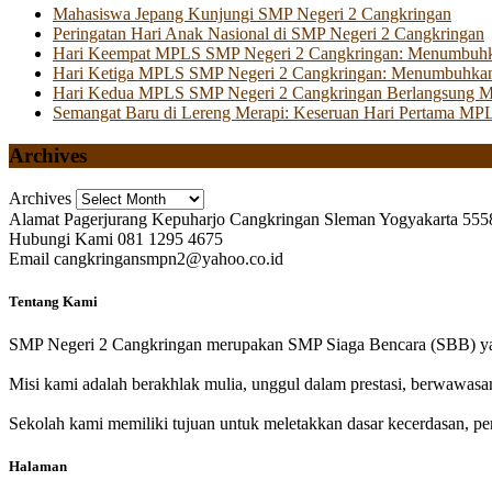
Mahasiswa Jepang Kunjungi SMP Negeri 2 Cangkringan
Peringatan Hari Anak Nasional di SMP Negeri 2 Cangkringan
Hari Keempat MPLS SMP Negeri 2 Cangkringan: Menumbuhkan 
Hari Ketiga MPLS SMP Negeri 2 Cangkringan: Menumbuhkan
Hari Kedua MPLS SMP Negeri 2 Cangkringan Berlangsung Mer
Semangat Baru di Lereng Merapi: Keseruan Hari Pertama MP
Archives
Archives
Alamat
Pagerjurang Kepuharjo Cangkringan Sleman Yogyakarta 555
Hubungi Kami
081 1295 4675
Email
cangkringansmpn2@yahoo.co.id
Tentang Kami
SMP Negeri 2 Cangkringan merupakan SMP Siaga Bencara (SBB) yan
Misi kami adalah berakhlak mulia, unggul dalam prestasi, berwawasa
Sekolah kami memiliki tujuan untuk meletakkan dasar kecerdasan, pen
Halaman