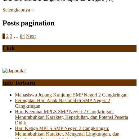
Selengkapnya »
Posts pagination
1
2
3
…
84
Next
Link
Info Terbaru
Mahasiswa Jepang Kunjungi SMP Negeri 2 Cangkringan
Peringatan Hari Anak Nasional di SMP Negeri 2
Cangkringan
Hari Keempat MPLS SMP Negeri 2 Cangkringan:
Menumbuhkan Karakter, Kepedulian, dan Potensi Peserta
Didik
Hari Ketiga MPLS SMP Negeri 2 Cangkringan:
Menumbuhkan Karakter, Mengenal Lingkungan, dan