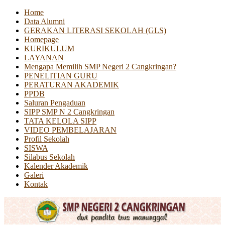
Home
Data Alumni
GERAKAN LITERASI SEKOLAH (GLS)
Homepage
KURIKULUM
LAYANAN
Mengapa Memilih SMP Negeri 2 Cangkringan?
PENELITIAN GURU
PERATURAN AKADEMIK
PPDB
Saluran Pengaduan
SIPP SMP N 2 Cangkringan
TATA KELOLA SIPP
VIDEO PEMBELAJARAN
Profil Sekolah
SISWA
Silabus Sekolah
Kalender Akademik
Galeri
Kontak