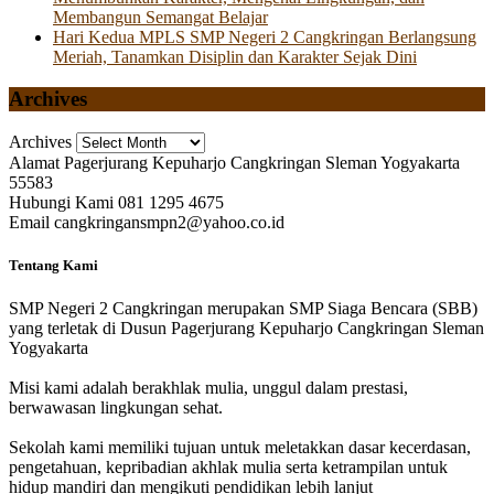
Membangun Semangat Belajar
Hari Kedua MPLS SMP Negeri 2 Cangkringan Berlangsung
Meriah, Tanamkan Disiplin dan Karakter Sejak Dini
Archives
Archives
Alamat
Pagerjurang Kepuharjo Cangkringan Sleman Yogyakarta
55583
Hubungi Kami
081 1295 4675
Email
cangkringansmpn2@yahoo.co.id
Tentang Kami
SMP Negeri 2 Cangkringan merupakan SMP Siaga Bencara (SBB)
yang terletak di Dusun Pagerjurang Kepuharjo Cangkringan Sleman
Yogyakarta
Misi kami adalah berakhlak mulia, unggul dalam prestasi,
berwawasan lingkungan sehat.
Sekolah kami memiliki tujuan untuk meletakkan dasar kecerdasan,
pengetahuan, kepribadian akhlak mulia serta ketrampilan untuk
hidup mandiri dan mengikuti pendidikan lebih lanjut