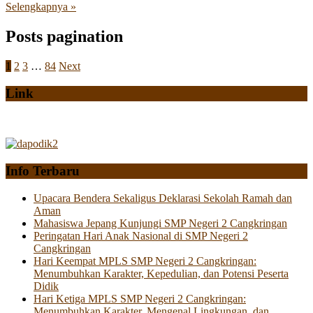
Selengkapnya »
Posts pagination
1
2
3
…
84
Next
Link
Info Terbaru
Upacara Bendera Sekaligus Deklarasi Sekolah Ramah dan
Aman
Mahasiswa Jepang Kunjungi SMP Negeri 2 Cangkringan
Peringatan Hari Anak Nasional di SMP Negeri 2
Cangkringan
Hari Keempat MPLS SMP Negeri 2 Cangkringan:
Menumbuhkan Karakter, Kepedulian, dan Potensi Peserta
Didik
Hari Ketiga MPLS SMP Negeri 2 Cangkringan:
Menumbuhkan Karakter, Mengenal Lingkungan, dan