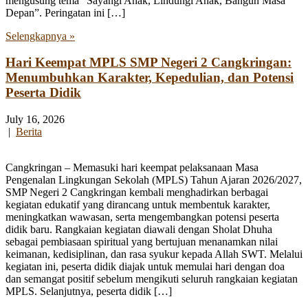
mengusung tema “Sayangi Anak, Lindungi Anak, Bangun Masa
Depan”. Peringatan ini […]
Selengkapnya »
Hari Keempat MPLS SMP Negeri 2 Cangkringan:
Menumbuhkan Karakter, Kepedulian, dan Potensi
Peserta Didik
July 16, 2026
|
Berita
Cangkringan – Memasuki hari keempat pelaksanaan Masa
Pengenalan Lingkungan Sekolah (MPLS) Tahun Ajaran 2026/2027,
SMP Negeri 2 Cangkringan kembali menghadirkan berbagai
kegiatan edukatif yang dirancang untuk membentuk karakter,
meningkatkan wawasan, serta mengembangkan potensi peserta
didik baru. Rangkaian kegiatan diawali dengan Sholat Dhuha
sebagai pembiasaan spiritual yang bertujuan menanamkan nilai
keimanan, kedisiplinan, dan rasa syukur kepada Allah SWT. Melalui
kegiatan ini, peserta didik diajak untuk memulai hari dengan doa
dan semangat positif sebelum mengikuti seluruh rangkaian kegiatan
MPLS. Selanjutnya, peserta didik […]