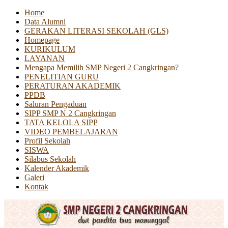
Home
Data Alumni
GERAKAN LITERASI SEKOLAH (GLS)
Homepage
KURIKULUM
LAYANAN
Mengapa Memilih SMP Negeri 2 Cangkringan?
PENELITIAN GURU
PERATURAN AKADEMIK
PPDB
Saluran Pengaduan
SIPP SMP N 2 Cangkringan
TATA KELOLA SIPP
VIDEO PEMBELAJARAN
Profil Sekolah
SISWA
Silabus Sekolah
Kalender Akademik
Galeri
Kontak