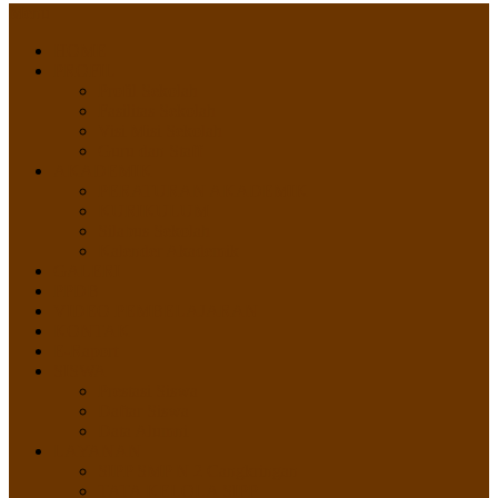
Menu
HOME
PROFIL
Profil Sekolah
Fasilitas Sekolah
Visi Misi Sekolah
Guru dan Staff
AKADEMIK
PERATURAN AKADEMIK
KURIKULUM
Silabus Sekolah
Kalender Akademik
GALERI
PPDB
VIDEO PEMBELAJARAN
KONTAK
E-Raport
SISWA
Prestasi Siswa
Daftar Siswa
Data Alumni
LAYANAN
SIPP SMP N 2 Cangkringan
TATA KELOLA SIPP