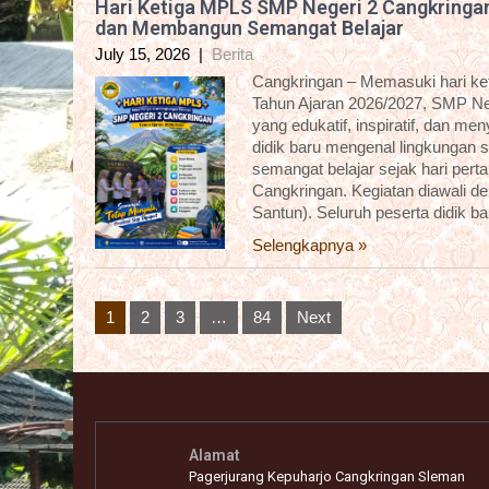
Hari Ketiga MPLS SMP Negeri 2 Cangkringa
dan Membangun Semangat Belajar
July 15, 2026
|
Berita
Cangkringan – Memasuki hari k
Tahun Ajaran 2026/2027, SMP Ne
yang edukatif, inspiratif, dan m
didik baru mengenal lingkungan 
semangat belajar sejak hari pert
Cangkringan. Kegiatan diawali 
Santun). Seluruh peserta didik b
Selengkapnya »
Posts
1
2
3
…
84
Next
pagination
Alamat
Pagerjurang Kepuharjo Cangkringan Sleman