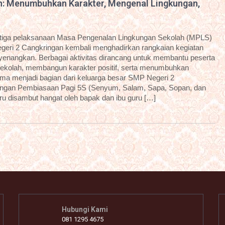
n: Menumbuhkan Karakter, Mengenal Lingkungan,
etiga pelaksanaan Masa Pengenalan Lingkungan Sekolah (MPLS)
geri 2 Cangkringan kembali menghadirkan rangkaian kegiatan
enyenangkan. Berbagai aktivitas dirancang untuk membantu peserta
sekolah, membangun karakter positif, serta menumbuhkan
ama menjadi bagian dari keluarga besar SMP Negeri 2
dengan Pembiasaan Pagi 5S (Senyum, Salam, Sapa, Sopan, dan
aru disambut hangat oleh bapak dan ibu guru […]
Hubungi Kami
081 1295 4675