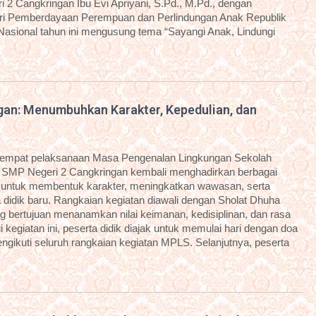
 2 Cangkringan Ibu Evi Apriyani, S.Pd., M.Pd., dengan
i Pemberdayaan Perempuan dan Perlindungan Anak Republik
 Nasional tahun ini mengusung tema “Sayangi Anak, Lindungi
an: Menumbuhkan Karakter, Kepedulian, dan
eempat pelaksanaan Masa Pengenalan Lingkungan Sekolah
 SMP Negeri 2 Cangkringan kembali menghadirkan berbagai
g untuk membentuk karakter, meningkatkan wawasan, serta
idik baru. Rangkaian kegiatan diawali dengan Sholat Dhuha
g bertujuan menanamkan nilai keimanan, kedisiplinan, dan rasa
kegiatan ini, peserta didik diajak untuk memulai hari dengan doa
ngikuti seluruh rangkaian kegiatan MPLS. Selanjutnya, peserta