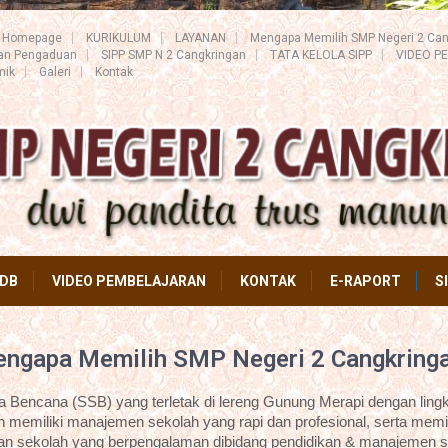
Homepage
KURIKULUM
LAYANAN
Mengapa Memilih SMP Negeri 2 Can
ran Pengaduan
SIPP SMP N 2 Cangkringan
TATA KELOLA SIPP
VIDEO P
mik
Galeri
Kontak
DB
VIDEO PEMBELAJARAN
KONTAK
E-RAPORT
S
ngapa Memilih SMP Negeri 2 Cangkring
Bencana (SSB) yang terletak di lereng Gunung Merapi dengan lingk
 memiliki manajemen sekolah yang rapi dan profesional, serta memil
an sekolah yang berpengalaman dibidang pendidikan & manajemen s