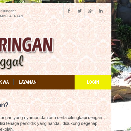
gkringan?
EMBELAJARAN
ISWA
LAYANAN
LOGIN
an?
ungan yang nyaman dan asri serta dilengkapi dengan
iki tenaga pendidik yang handal, didukung segenap
ekolah.