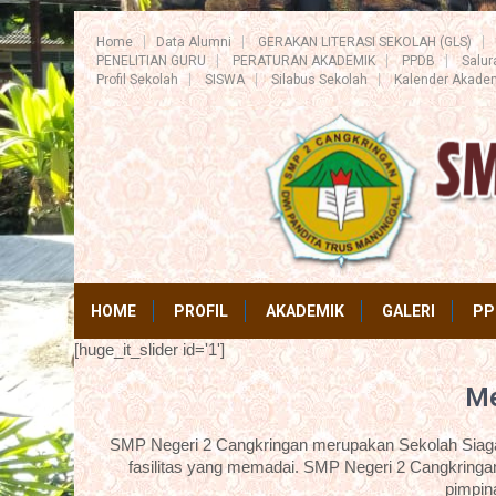
Home
Data Alumni
GERAKAN LITERASI SEKOLAH (GLS)
PENELITIAN GURU
PERATURAN AKADEMIK
PPDB
Salu
Profil Sekolah
SISWA
Silabus Sekolah
Kalender Akade
HOME
PROFIL
AKADEMIK
GALERI
PP
[huge_it_slider id='1']
Me
SMP Negeri 2 Cangkringan merupakan Sekolah Siaga 
fasilitas yang memadai. SMP Negeri 2 Cangkringan
pimpin