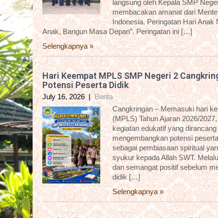
langsung oleh Kepala SMP Negeri
membacakan amanat dari Menter
Indonesia. Peringatan Hari Anak
Anak, Bangun Masa Depan”. Peringatan ini […]
Selengkapnya »
Hari Keempat MPLS SMP Negeri 2 Cangkring
Potensi Peserta Didik
July 16, 2026
|
Berita
Cangkringan – Memasuki hari k
(MPLS) Tahun Ajaran 2026/2027,
kegiatan edukatif yang dirancan
mengembangkan potensi peserta d
sebagai pembiasaan spiritual yan
syukur kepada Allah SWT. Melalui 
dan semangat positif sebelum me
didik […]
Selengkapnya »