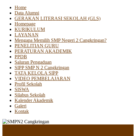
Home
Data Alumni
GERAKAN LITERASI SEKOLAH (GLS)
Homepage
KURIKULUM
LAYANAN
Mengapa Memilih SMP Negeri 2 Cangkringan?
PENELITIAN GURU
PERATURAN AKADEMIK
PPDB
Saluran Pengaduan
SIPP SMP N 2 Cangkringan
TATA KELOLA SIPP
VIDEO PEMBELAJARAN
Profil Sekolah
SISWA
Silabus Sekolah
Kalender Akademik
Galeri
Kontak
Menu