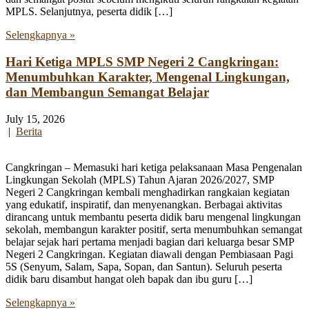
MPLS. Selanjutnya, peserta didik […]
Selengkapnya »
Hari Ketiga MPLS SMP Negeri 2 Cangkringan:
Menumbuhkan Karakter, Mengenal Lingkungan,
dan Membangun Semangat Belajar
July 15, 2026
|
Berita
Cangkringan – Memasuki hari ketiga pelaksanaan Masa Pengenalan
Lingkungan Sekolah (MPLS) Tahun Ajaran 2026/2027, SMP
Negeri 2 Cangkringan kembali menghadirkan rangkaian kegiatan
yang edukatif, inspiratif, dan menyenangkan. Berbagai aktivitas
dirancang untuk membantu peserta didik baru mengenal lingkungan
sekolah, membangun karakter positif, serta menumbuhkan semangat
belajar sejak hari pertama menjadi bagian dari keluarga besar SMP
Negeri 2 Cangkringan. Kegiatan diawali dengan Pembiasaan Pagi
5S (Senyum, Salam, Sapa, Sopan, dan Santun). Seluruh peserta
didik baru disambut hangat oleh bapak dan ibu guru […]
Selengkapnya »