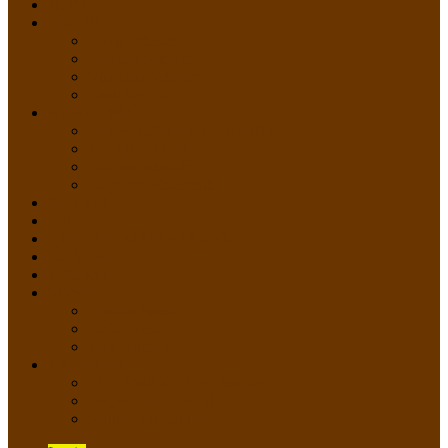
HOME
PROFIL
Profil Sekolah
Fasilitas Sekolah
Visi Misi Sekolah
Guru dan Staff
AKADEMIK
PERATURAN AKADEMIK
KURIKULUM
Silabus Sekolah
Kalender Akademik
GALERI
PPDB
VIDEO PEMBELAJARAN
KONTAK
E-Raport
SISWA
Prestasi Siswa
Daftar Siswa
Data Alumni
LAYANAN
SIPP SMP N 2 Cangkringan
TATA KELOLA SIPP
Saluran Pengaduan