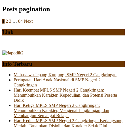
Posts pagination
1
2
3
…
84
Next
Link
Info Terbaru
Mahasiswa Jepang Kunjungi SMP Negeri 2 Cangkringan
Peringatan Hari Anak Nasional di SMP Negeri 2
Cangkringan
Hari Keempat MPLS SMP Negeri 2 Cangkringan:
Menumbuhkan Karakter, Kepedulian, dan Potensi Peserta
Didik
Hari Ketiga MPLS SMP Negeri 2 Cangkringan:
Menumbuhkan Karakter, Mengenal Lingkungan, dan
Membangun Semangat Belajar
Hari Kedua MPLS SMP Negeri 2 Cangkringan Berlangsung
Meriah, Tanamkan Disiplin dan Karakter Sejak Dini