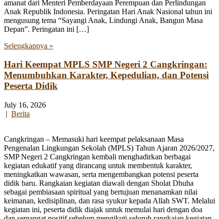
amanat dari Menteri Pemberdayaan Perempuan dan Perlindungan
Anak Republik Indonesia. Peringatan Hari Anak Nasional tahun ini
mengusung tema “Sayangi Anak, Lindungi Anak, Bangun Masa
Depan”. Peringatan ini […]
Selengkapnya »
Hari Keempat MPLS SMP Negeri 2 Cangkringan:
Menumbuhkan Karakter, Kepedulian, dan Potensi
Peserta Didik
July 16, 2026
|
Berita
Cangkringan – Memasuki hari keempat pelaksanaan Masa
Pengenalan Lingkungan Sekolah (MPLS) Tahun Ajaran 2026/2027,
SMP Negeri 2 Cangkringan kembali menghadirkan berbagai
kegiatan edukatif yang dirancang untuk membentuk karakter,
meningkatkan wawasan, serta mengembangkan potensi peserta
didik baru. Rangkaian kegiatan diawali dengan Sholat Dhuha
sebagai pembiasaan spiritual yang bertujuan menanamkan nilai
keimanan, kedisiplinan, dan rasa syukur kepada Allah SWT. Melalui
kegiatan ini, peserta didik diajak untuk memulai hari dengan doa
dan semangat positif sebelum mengikuti seluruh rangkaian kegiatan