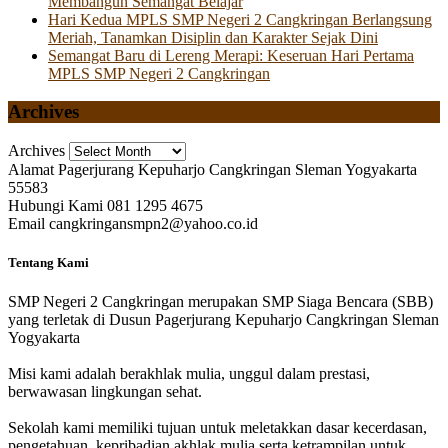
Membangun Semangat Belajar
Hari Kedua MPLS SMP Negeri 2 Cangkringan Berlangsung
Meriah, Tanamkan Disiplin dan Karakter Sejak Dini
Semangat Baru di Lereng Merapi: Keseruan Hari Pertama
MPLS SMP Negeri 2 Cangkringan
Archives
Archives
Alamat
Pagerjurang Kepuharjo Cangkringan Sleman Yogyakarta
55583
Hubungi Kami
081 1295 4675
Email
cangkringansmpn2@yahoo.co.id
Tentang Kami
SMP Negeri 2 Cangkringan merupakan SMP Siaga Bencara (SBB)
yang terletak di Dusun Pagerjurang Kepuharjo Cangkringan Sleman
Yogyakarta
Misi kami adalah berakhlak mulia, unggul dalam prestasi,
berwawasan lingkungan sehat.
Sekolah kami memiliki tujuan untuk meletakkan dasar kecerdasan,
pengetahuan, kepribadian akhlak mulia serta ketrampilan untuk