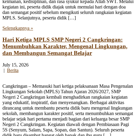
keimanan, kedisiplinan, dan rasa syukur kepada Allah SWT. Melalui
kegiatan ini, peserta didik diajak untuk memulai hari dengan doa
dan semangat positif sebelum mengikuti seluruh rangkaian kegiatan
MPLS. Selanjutnya, peserta didik […]
Selengkapnya »
Hari Ketiga MPLS SMP Negeri 2 Cangkringan:
Menumbuhkan Karakter, Mengenal Lingkungan,
dan Membangun Semangat Belajar
July 15, 2026
|
Berita
Cangkringan – Memasuki hari ketiga pelaksanaan Masa Pengenalan
Lingkungan Sekolah (MPLS) Tahun Ajaran 2026/2027, SMP
Negeri 2 Cangkringan kembali menghadirkan rangkaian kegiatan
yang edukatif, inspiratif, dan menyenangkan. Berbagai aktivitas
dirancang untuk membantu peserta didik baru mengenal lingkungan
sekolah, membangun karakter positif, serta menumbuhkan semangat
belajar sejak hari pertama menjadi bagian dari keluarga besar SMP
Negeri 2 Cangkringan. Kegiatan diawali dengan Pembiasaan Pagi
5S (Senyum, Salam, Sapa, Sopan, dan Santun). Seluruh peserta
didik baru disambut hangat oleh bapak dan ibu guru […]