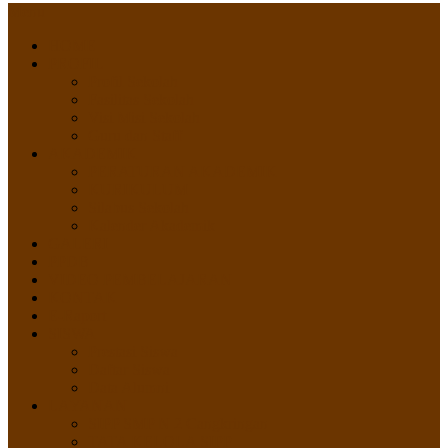
Menu
HOME
PROFIL
Profil Sekolah
Fasilitas Sekolah
Visi Misi Sekolah
Guru dan Staff
AKADEMIK
PERATURAN AKADEMIK
KURIKULUM
Silabus Sekolah
Kalender Akademik
GALERI
PPDB
VIDEO PEMBELAJARAN
KONTAK
E-Raport
SISWA
Prestasi Siswa
Daftar Siswa
Data Alumni
LAYANAN
SIPP SMP N 2 Cangkringan
TATA KELOLA SIPP