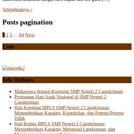
Selengkapnya »
Posts pagination
1
2
3
…
84
Next
Link
Info Terbaru
Mahasiswa Jepang Kunjungi SMP Negeri 2 Cangkringan
Peringatan Hari Anak Nasional di SMP Negeri 2
Cangkringan
Hari Keempat MPLS SMP Negeri 2 Cangkringan:
Menumbuhkan Karakter, Kepedulian, dan Potensi Peserta
Didik
Hari Ketiga MPLS SMP Negeri 2 Cangkringan:
Menumbuhkan Karakter, Mengenal Lingkungan, dan