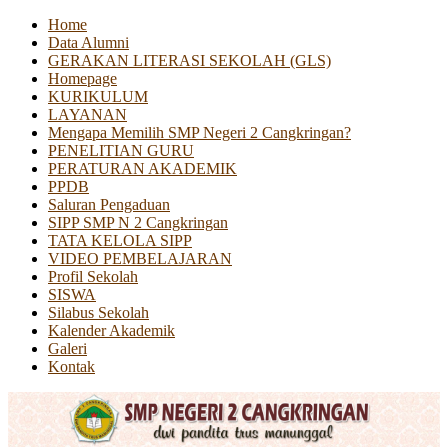
Home
Data Alumni
GERAKAN LITERASI SEKOLAH (GLS)
Homepage
KURIKULUM
LAYANAN
Mengapa Memilih SMP Negeri 2 Cangkringan?
PENELITIAN GURU
PERATURAN AKADEMIK
PPDB
Saluran Pengaduan
SIPP SMP N 2 Cangkringan
TATA KELOLA SIPP
VIDEO PEMBELAJARAN
Profil Sekolah
SISWA
Silabus Sekolah
Kalender Akademik
Galeri
Kontak