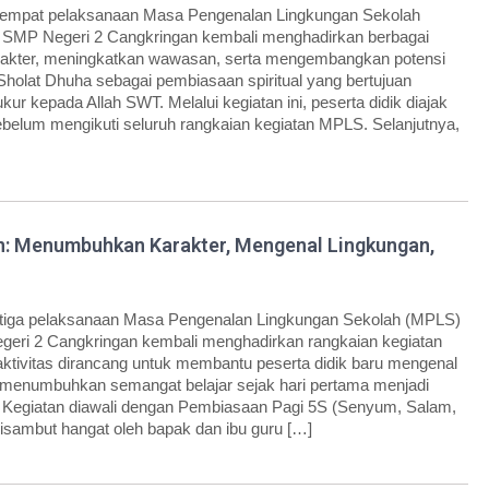
eempat pelaksanaan Masa Pengenalan Lingkungan Sekolah
 SMP Negeri 2 Cangkringan kembali menghadirkan berbagai
arakter, meningkatkan wawasan, serta mengembangkan potensi
 Sholat Dhuha sebagai pembiasaan spiritual yang bertujuan
ur kepada Allah SWT. Melalui kegiatan ini, peserta didik diajak
ebelum mengikuti seluruh rangkaian kegiatan MPLS. Selanjutnya,
n: Menumbuhkan Karakter, Mengenal Lingkungan,
etiga pelaksanaan Masa Pengenalan Lingkungan Sekolah (MPLS)
geri 2 Cangkringan kembali menghadirkan rangkaian kegiatan
 aktivitas dirancang untuk membantu peserta didik baru mengenal
a menumbuhkan semangat belajar sejak hari pertama menjadi
. Kegiatan diawali dengan Pembiasaan Pagi 5S (Senyum, Salam,
disambut hangat oleh bapak dan ibu guru […]