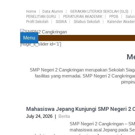
Home
Data Alumni
GERAKAN LITERASI SEKOLAH (GLS)
PENELITIAN GURU
PERATURAN AKADEMIK
PPDB
Salu
Profil Sekolah
SISWA
Silabus Sekolah
Kalender Akade
Menu
[huge_it_slider id='1']
Me
SMP Negeri 2 Cangkringan merupakan Sekolah Siaga 
fasilitas yang memadai. SMP Negeri 2 Cangkringan
pimpin
Mahasiswa Jepang Kunjungi SMP Negeri 2 
July 24, 2026
|
Berita
SMP Negeri 2 Cangkringan – SM
mahasiswa asal Jepang pada Sela