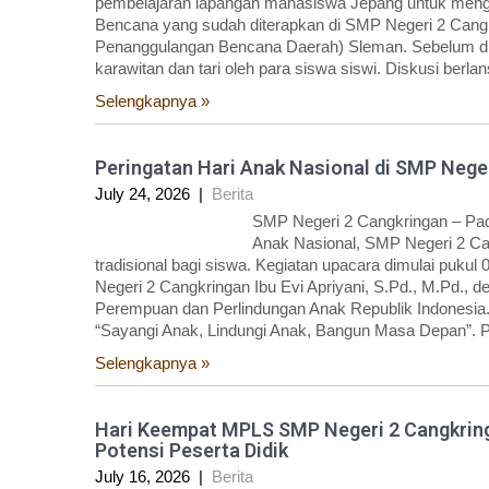
pembelajaran lapangan mahasiswa Jepang untuk menge
Bencana yang sudah diterapkan di SMP Negeri 2 Cangk
Penanggulangan Bencana Daerah) Sleman. Sebelum dis
karawitan dan tari oleh para siswa siswi. Diskusi berla
Selengkapnya »
Peringatan Hari Anak Nasional di SMP Nege
July 24, 2026
|
Berita
SMP Negeri 2 Cangkringan – Pada
Anak Nasional, SMP Negeri 2 C
tradisional bagi siswa. Kegiatan upacara dimulai puku
Negeri 2 Cangkringan Ibu Evi Apriyani, S.Pd., M.Pd.
Perempuan dan Perlindungan Anak Republik Indonesia.
“Sayangi Anak, Lindungi Anak, Bangun Masa Depan”. Pe
Selengkapnya »
Hari Keempat MPLS SMP Negeri 2 Cangkring
Potensi Peserta Didik
July 16, 2026
|
Berita