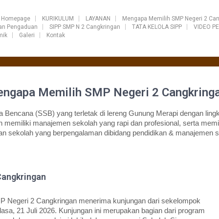
Homepage
KURIKULUM
LAYANAN
Mengapa Memilih SMP Negeri 2 Can
ran Pengaduan
SIPP SMP N 2 Cangkringan
TATA KELOLA SIPP
VIDEO P
mik
Galeri
Kontak
ngapa Memilih SMP Negeri 2 Cangkring
Bencana (SSB) yang terletak di lereng Gunung Merapi dengan lingk
 memiliki manajemen sekolah yang rapi dan profesional, serta memil
an sekolah yang berpengalaman dibidang pendidikan & manajemen s
Cangkringan
P Negeri 2 Cangkringan menerima kunjungan dari sekelompok
sa, 21 Juli 2026. Kunjungan ini merupakan bagian dari program