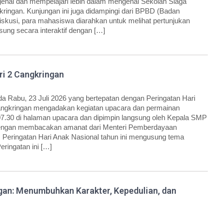
nal dan mempelajari lebih dalam mengenai Sekolah Siaga
ringan. Kunjungan ini juga didampingi dari BPBD (Badan
kusi, para mahasiswa diarahkan untuk melihat pertunjukan
nsung secara interaktif dengan […]
ri 2 Cangkringan
 Rabu, 23 Juli 2026 yang bertepatan dengan Peringatan Hari
angkringan mengadakan kegiatan upacara dan permainan
l 07.30 di halaman upacara dan dipimpin langsung oleh Kepala SMP
, dengan membacakan amanat dari Menteri Pemberdayaan
 Peringatan Hari Anak Nasional tahun ini mengusung tema
ringatan ini […]
an: Menumbuhkan Karakter, Kepedulian, dan