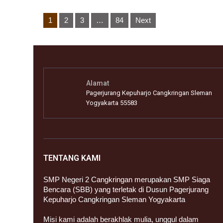
Posts
1
2
3
…
84
Next
pagination
Alamat
Pagerjurang Kepuharjo Cangkringan Sleman
Yogyakarta 55583
TENTANG KAMI
SMP Negeri 2 Cangkringan merupakan SMP Siaga
Bencara (SBB) yang terletak di Dusun Pagerjurang
Kepuharjo Cangkringan Sleman Yogyakarta
Misi kami adalah berakhlak mulia, unggul dalam