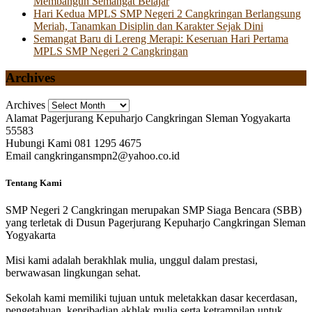
Membangun Semangat Belajar
Hari Kedua MPLS SMP Negeri 2 Cangkringan Berlangsung
Meriah, Tanamkan Disiplin dan Karakter Sejak Dini
Semangat Baru di Lereng Merapi: Keseruan Hari Pertama
MPLS SMP Negeri 2 Cangkringan
Archives
Archives
Alamat
Pagerjurang Kepuharjo Cangkringan Sleman Yogyakarta
55583
Hubungi Kami
081 1295 4675
Email
cangkringansmpn2@yahoo.co.id
Tentang Kami
SMP Negeri 2 Cangkringan merupakan SMP Siaga Bencara (SBB)
yang terletak di Dusun Pagerjurang Kepuharjo Cangkringan Sleman
Yogyakarta
Misi kami adalah berakhlak mulia, unggul dalam prestasi,
berwawasan lingkungan sehat.
Sekolah kami memiliki tujuan untuk meletakkan dasar kecerdasan,
pengetahuan, kepribadian akhlak mulia serta ketrampilan untuk