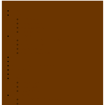
Menu
HOME
PROFIL
Profil Sekolah
Fasilitas Sekolah
Visi Misi Sekolah
Guru dan Staff
AKADEMIK
PERATURAN AKADEMIK
KURIKULUM
Silabus Sekolah
Kalender Akademik
GALERI
PPDB
VIDEO PEMBELAJARAN
KONTAK
E-Raport
SISWA
Prestasi Siswa
Daftar Siswa
Data Alumni
LAYANAN
SIPP SMP N 2 Cangkringan
TATA KELOLA SIPP