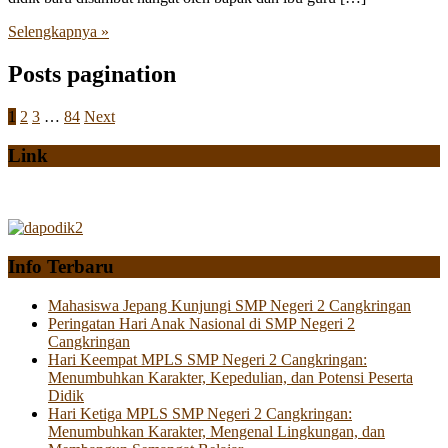
Selengkapnya »
Posts pagination
1
2
3
…
84
Next
Link
Info Terbaru
Mahasiswa Jepang Kunjungi SMP Negeri 2 Cangkringan
Peringatan Hari Anak Nasional di SMP Negeri 2
Cangkringan
Hari Keempat MPLS SMP Negeri 2 Cangkringan:
Menumbuhkan Karakter, Kepedulian, dan Potensi Peserta
Didik
Hari Ketiga MPLS SMP Negeri 2 Cangkringan:
Menumbuhkan Karakter, Mengenal Lingkungan, dan