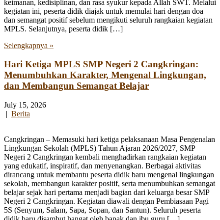
keimanan, kedisiplinan, dan rasa syukur kepada Allah SWT. Melalui
kegiatan ini, peserta didik diajak untuk memulai hari dengan doa
dan semangat positif sebelum mengikuti seluruh rangkaian kegiatan
MPLS. Selanjutnya, peserta didik […]
Selengkapnya »
Hari Ketiga MPLS SMP Negeri 2 Cangkringan:
Menumbuhkan Karakter, Mengenal Lingkungan,
dan Membangun Semangat Belajar
July 15, 2026
|
Berita
Cangkringan – Memasuki hari ketiga pelaksanaan Masa Pengenalan
Lingkungan Sekolah (MPLS) Tahun Ajaran 2026/2027, SMP
Negeri 2 Cangkringan kembali menghadirkan rangkaian kegiatan
yang edukatif, inspiratif, dan menyenangkan. Berbagai aktivitas
dirancang untuk membantu peserta didik baru mengenal lingkungan
sekolah, membangun karakter positif, serta menumbuhkan semangat
belajar sejak hari pertama menjadi bagian dari keluarga besar SMP
Negeri 2 Cangkringan. Kegiatan diawali dengan Pembiasaan Pagi
5S (Senyum, Salam, Sapa, Sopan, dan Santun). Seluruh peserta
didik baru disambut hangat oleh bapak dan ibu guru […]