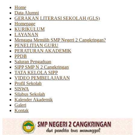
Home
Data Alumni
GERAKAN LITERASI SEKOLAH (GLS)
Homepage
KURIKULUM
LAYANAN
Mengapa Memilih SMP Negeri 2 Cangkringan?
PENELITIAN GURU
PERATURAN AKADEMIK
PPDB
Saluran Pengaduan
SIPP SMP N 2 Cangkringan
TATA KELOLA SIPP
VIDEO PEMBELAJARAN
Profil Sekolah
SISWA
Silabus Sekolah
Kalender Akademik
Galeri
Kontak