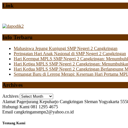
Link
Info Terbaru
Mahasiswa Jepang Kunjungi SMP Negeri 2 Cangkringan
Peringatan Hari Anak Nasional di SMP Negeri 2 Cangkringan
Hari Keempat MPLS SMP Negeri 2 Cangkringan: Menumbuhkan 
Hari Ketiga MPLS SMP Negeri 2 Cangkringan: Menumbuhkan
Hari Kedua MPLS SMP Negeri 2 Cangkringan Berlangsung Mer
Semangat Baru di Lereng Merapi: Keseruan Hari Pertama MP
Archives
Archives
Alamat
Pagerjurang Kepuharjo Cangkringan Sleman Yogyakarta 555
Hubungi Kami
081 1295 4675
Email
cangkringansmpn2@yahoo.co.id
Tentang Kami