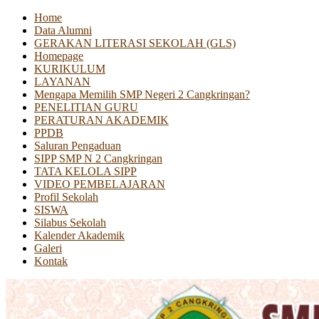
Home
Data Alumni
GERAKAN LITERASI SEKOLAH (GLS)
Homepage
KURIKULUM
LAYANAN
Mengapa Memilih SMP Negeri 2 Cangkringan?
PENELITIAN GURU
PERATURAN AKADEMIK
PPDB
Saluran Pengaduan
SIPP SMP N 2 Cangkringan
TATA KELOLA SIPP
VIDEO PEMBELAJARAN
Profil Sekolah
SISWA
Silabus Sekolah
Kalender Akademik
Galeri
Kontak