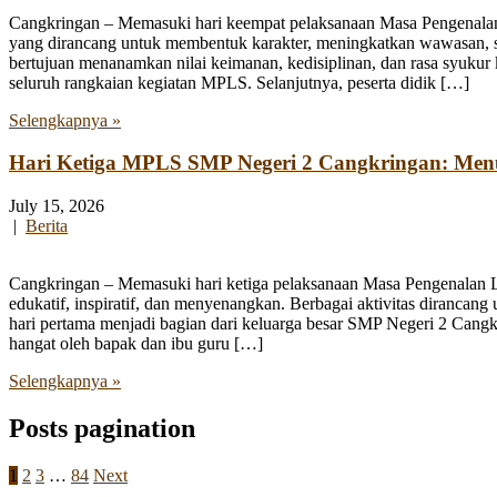
Cangkringan – Memasuki hari keempat pelaksanaan Masa Pengenala
yang dirancang untuk membentuk karakter, meningkatkan wawasan, se
bertujuan menanamkan nilai keimanan, kedisiplinan, dan rasa syukur 
seluruh rangkaian kegiatan MPLS. Selanjutnya, peserta didik […]
Selengkapnya »
Hari Ketiga MPLS SMP Negeri 2 Cangkringan: Me
July 15, 2026
|
Berita
Cangkringan – Memasuki hari ketiga pelaksanaan Masa Pengenalan
edukatif, inspiratif, dan menyenangkan. Berbagai aktivitas diranca
hari pertama menjadi bagian dari keluarga besar SMP Negeri 2 Cangk
hangat oleh bapak dan ibu guru […]
Selengkapnya »
Posts pagination
1
2
3
…
84
Next