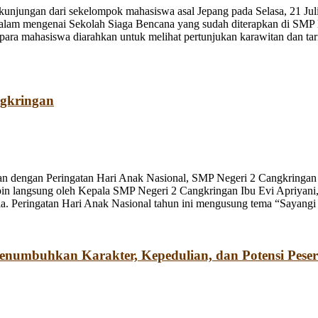
jungan dari sekelompok mahasiswa asal Jepang pada Selasa, 21 Juli
dalam mengenai Sekolah Siaga Bencana yang sudah diterapkan di SMP
a mahasiswa diarahkan untuk melihat pertunjukan karawitan dan tari o
ngkringan
n dengan Peringatan Hari Anak Nasional, SMP Negeri 2 Cangkringan m
pin langsung oleh Kepala SMP Negeri 2 Cangkringan Ibu Evi Apriyani
. Peringatan Hari Anak Nasional tahun ini mengusung tema “Sayangi
umbuhkan Karakter, Kepedulian, dan Potensi Peser