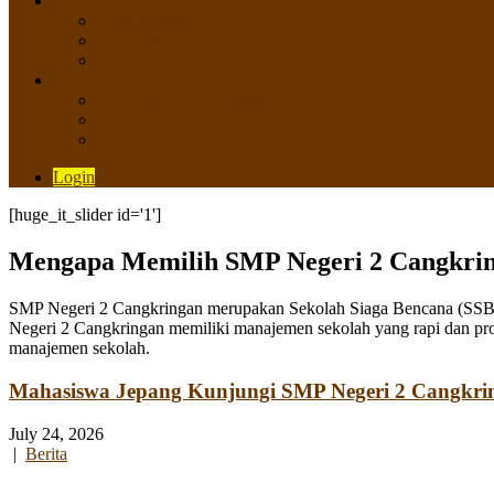
SISWA
Prestasi Siswa
Daftar Siswa
Data Alumni
LAYANAN
SIPP SMP N 2 Cangkringan
TATA KELOLA SIPP
Saluran Pengaduan
Login
[huge_it_slider id='1']
Mengapa Memilih SMP Negeri 2 Cangkri
SMP Negeri 2 Cangkringan merupakan Sekolah Siaga Bencana (SSB) y
Negeri 2 Cangkringan memiliki manajemen sekolah yang rapi dan pro
manajemen sekolah.
Mahasiswa Jepang Kunjungi SMP Negeri 2 Cangkri
July 24, 2026
|
Berita