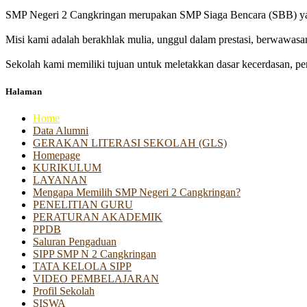
SMP Negeri 2 Cangkringan merupakan SMP Siaga Bencara (SBB) yan
Misi kami adalah berakhlak mulia, unggul dalam prestasi, berwawasa
Sekolah kami memiliki tujuan untuk meletakkan dasar kecerdasan, pen
Halaman
Home
Data Alumni
GERAKAN LITERASI SEKOLAH (GLS)
Homepage
KURIKULUM
LAYANAN
Mengapa Memilih SMP Negeri 2 Cangkringan?
PENELITIAN GURU
PERATURAN AKADEMIK
PPDB
Saluran Pengaduan
SIPP SMP N 2 Cangkringan
TATA KELOLA SIPP
VIDEO PEMBELAJARAN
Profil Sekolah
SISWA