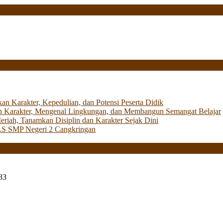
Karakter, Kepedulian, dan Potensi Peserta Didik
 Karakter, Mengenal Lingkungan, dan Membangun Semangat Belajar
iah, Tanamkan Disiplin dan Karakter Sejak Dini
LS SMP Negeri 2 Cangkringan
83