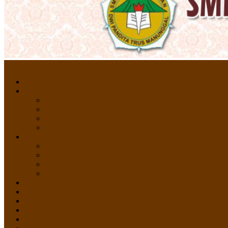
Menu
HOME
PROFIL
Profil Sekolah
Fasilitas Sekolah
Visi Misi Sekolah
Guru dan Staff
AKADEMIK
PERATURAN AKADEMIK
KURIKULUM
Silabus Sekolah
Kalender Akademik
GALERI
PPDB
VIDEO PEMBELAJARAN
KONTAK
E-Raport