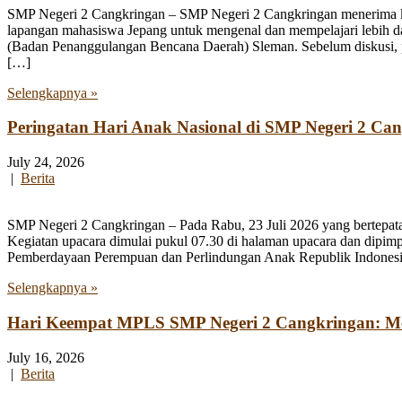
SMP Negeri 2 Cangkringan – SMP Negeri 2 Cangkringan menerima kun
lapangan mahasiswa Jepang untuk mengenal dan mempelajari lebih 
(Badan Penanggulangan Bencana Daerah) Sleman. Sebelum diskusi, par
[…]
Selengkapnya »
Peringatan Hari Anak Nasional di SMP Negeri 2 Ca
July 24, 2026
|
Berita
SMP Negeri 2 Cangkringan – Pada Rabu, 23 Juli 2026 yang bertepata
Kegiatan upacara dimulai pukul 07.30 di halaman upacara dan dipim
Pemberdayaan Perempuan dan Perlindungan Anak Republik Indonesia
Selengkapnya »
Hari Keempat MPLS SMP Negeri 2 Cangkringan: Men
July 16, 2026
|
Berita