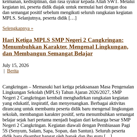
keimanan, kedisiplinan, dan rasa syukur kepada Allah SWT. Melalui
kegiatan ini, peserta didik diajak untuk memulai hari dengan doa
dan semangat positif sebelum mengikuti seluruh rangkaian kegiatan
MPLS. Selanjutnya, peserta didik […]
Selengkapnya »
Hari Ketiga MPLS SMP Negeri 2 Cangkringan:
Menumbuhkan Karakter, Mengenal Lingkungan,
dan Membangun Semangat Belajar
July 15, 2026
|
Berita
Cangkringan – Memasuki hari ketiga pelaksanaan Masa Pengenalan
Lingkungan Sekolah (MPLS) Tahun Ajaran 2026/2027, SMP
Negeri 2 Cangkringan kembali menghadirkan rangkaian kegiatan
yang edukatif, inspiratif, dan menyenangkan. Berbagai aktivitas
dirancang untuk membantu peserta didik baru mengenal lingkungan
sekolah, membangun karakter positif, serta menumbuhkan semangat
belajar sejak hari pertama menjadi bagian dari keluarga besar SMP
Negeri 2 Cangkringan. Kegiatan diawali dengan Pembiasaan Pagi
5S (Senyum, Salam, Sapa, Sopan, dan Santun). Seluruh peserta
didik baru disambut hangat oleh bapak dan ibu guru […]