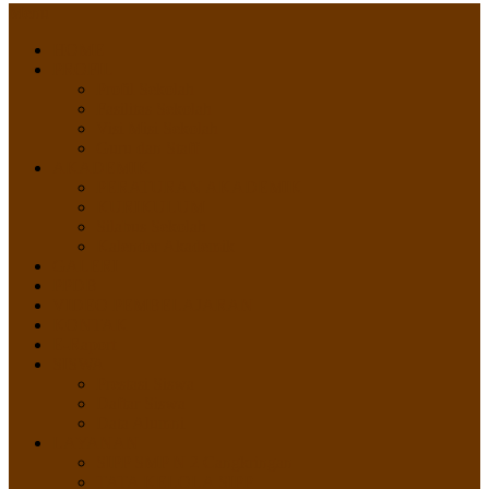
Menu
HOME
PROFIL
Profil Sekolah
Fasilitas Sekolah
Visi Misi Sekolah
Guru dan Staff
AKADEMIK
PERATURAN AKADEMIK
KURIKULUM
Silabus Sekolah
Kalender Akademik
GALERI
PPDB
VIDEO PEMBELAJARAN
KONTAK
E-Raport
SISWA
Prestasi Siswa
Daftar Siswa
Data Alumni
LAYANAN
SIPP SMP N 2 Cangkringan
TATA KELOLA SIPP