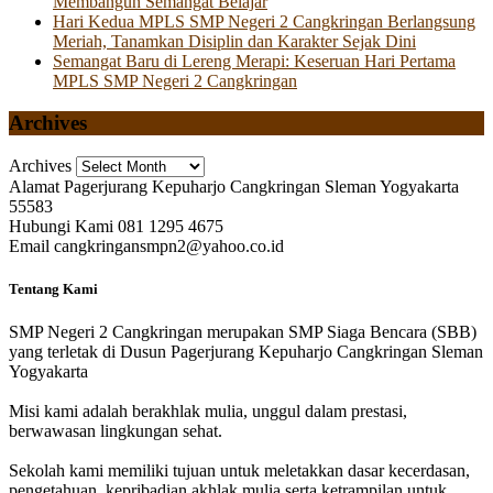
Membangun Semangat Belajar
Hari Kedua MPLS SMP Negeri 2 Cangkringan Berlangsung
Meriah, Tanamkan Disiplin dan Karakter Sejak Dini
Semangat Baru di Lereng Merapi: Keseruan Hari Pertama
MPLS SMP Negeri 2 Cangkringan
Archives
Archives
Alamat
Pagerjurang Kepuharjo Cangkringan Sleman Yogyakarta
55583
Hubungi Kami
081 1295 4675
Email
cangkringansmpn2@yahoo.co.id
Tentang Kami
SMP Negeri 2 Cangkringan merupakan SMP Siaga Bencara (SBB)
yang terletak di Dusun Pagerjurang Kepuharjo Cangkringan Sleman
Yogyakarta
Misi kami adalah berakhlak mulia, unggul dalam prestasi,
berwawasan lingkungan sehat.
Sekolah kami memiliki tujuan untuk meletakkan dasar kecerdasan,
pengetahuan, kepribadian akhlak mulia serta ketrampilan untuk