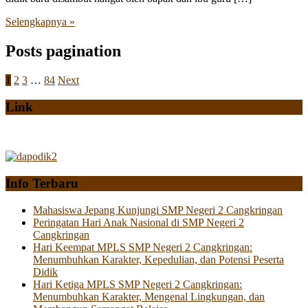
Selengkapnya »
Posts pagination
1
2
3
…
84
Next
Link
Info Terbaru
Mahasiswa Jepang Kunjungi SMP Negeri 2 Cangkringan
Peringatan Hari Anak Nasional di SMP Negeri 2
Cangkringan
Hari Keempat MPLS SMP Negeri 2 Cangkringan:
Menumbuhkan Karakter, Kepedulian, dan Potensi Peserta
Didik
Hari Ketiga MPLS SMP Negeri 2 Cangkringan:
Menumbuhkan Karakter, Mengenal Lingkungan, dan