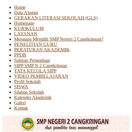
Home
Data Alumni
GERAKAN LITERASI SEKOLAH (GLS)
Homepage
KURIKULUM
LAYANAN
Mengapa Memilih SMP Negeri 2 Cangkringan?
PENELITIAN GURU
PERATURAN AKADEMIK
PPDB
Saluran Pengaduan
SIPP SMP N 2 Cangkringan
TATA KELOLA SIPP
VIDEO PEMBELAJARAN
Profil Sekolah
SISWA
Silabus Sekolah
Kalender Akademik
Galeri
Kontak