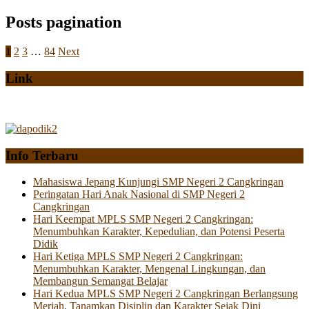
Posts pagination
1
2
3
…
84
Next
Link
Info Terbaru
Mahasiswa Jepang Kunjungi SMP Negeri 2 Cangkringan
Peringatan Hari Anak Nasional di SMP Negeri 2
Cangkringan
Hari Keempat MPLS SMP Negeri 2 Cangkringan:
Menumbuhkan Karakter, Kepedulian, dan Potensi Peserta
Didik
Hari Ketiga MPLS SMP Negeri 2 Cangkringan:
Menumbuhkan Karakter, Mengenal Lingkungan, dan
Membangun Semangat Belajar
Hari Kedua MPLS SMP Negeri 2 Cangkringan Berlangsung
Meriah, Tanamkan Disiplin dan Karakter Sejak Dini