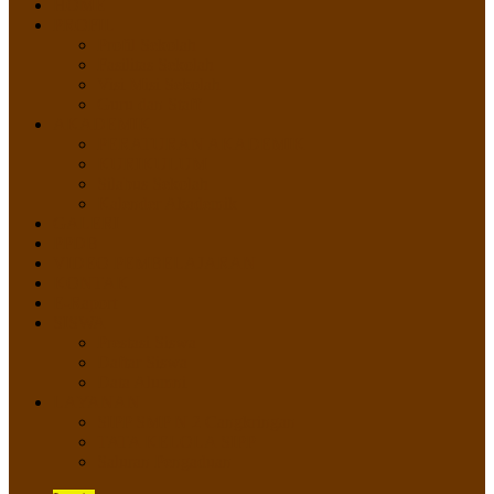
HOME
PROFIL
Profil Sekolah
Fasilitas Sekolah
Visi Misi Sekolah
Guru dan Staff
AKADEMIK
PERATURAN AKADEMIK
KURIKULUM
Silabus Sekolah
Kalender Akademik
GALERI
PPDB
VIDEO PEMBELAJARAN
KONTAK
E-Raport
SISWA
Prestasi Siswa
Daftar Siswa
Data Alumni
LAYANAN
SIPP SMP N 2 Cangkringan
TATA KELOLA SIPP
Saluran Pengaduan