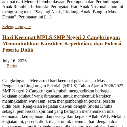
amanat dari Menteri Pemberdayaan Perempuan dan Perlindungan
Anak Republik Indonesia. Peringatan Hari Anak Nasional tahun ini
mengusung tema “Sayangi Anak, Lindungi Anak, Bangun Masa
Depan”. Peringatan ini […]
Selengkapnya »
Hari Keempat MPLS SMP Negeri 2 Cangkringan:
Menumbuhkan Karakter, Kepedulian, dan Potensi
Peserta Didik
July 16, 2026
|
Berita
Cangkringan – Memasuki hari keempat pelaksanaan Masa
Pengenalan Lingkungan Sekolah (MPLS) Tahun Ajaran 2026/2027,
SMP Negeri 2 Cangkringan kembali menghadirkan berbagai
kegiatan edukatif yang dirancang untuk membentuk karakter,
meningkatkan wawasan, serta mengembangkan potensi peserta
didik baru. Rangkaian kegiatan diawali dengan Sholat Dhuha
sebagai pembiasaan spiritual yang bertujuan menanamkan nilai
keimanan, kedisiplinan, dan rasa syukur kepada Allah SWT. Melalui
kegiatan ini, peserta didik diajak untuk memulai hari dengan doa
dan semangat positif sebelum mengikuti seluruh rangkaian kegiatan