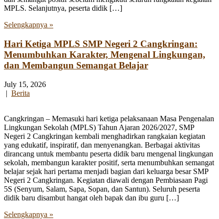
MPLS. Selanjutnya, peserta didik […]
Selengkapnya »
Hari Ketiga MPLS SMP Negeri 2 Cangkringan:
Menumbuhkan Karakter, Mengenal Lingkungan,
dan Membangun Semangat Belajar
July 15, 2026
|
Berita
Cangkringan – Memasuki hari ketiga pelaksanaan Masa Pengenalan
Lingkungan Sekolah (MPLS) Tahun Ajaran 2026/2027, SMP
Negeri 2 Cangkringan kembali menghadirkan rangkaian kegiatan
yang edukatif, inspiratif, dan menyenangkan. Berbagai aktivitas
dirancang untuk membantu peserta didik baru mengenal lingkungan
sekolah, membangun karakter positif, serta menumbuhkan semangat
belajar sejak hari pertama menjadi bagian dari keluarga besar SMP
Negeri 2 Cangkringan. Kegiatan diawali dengan Pembiasaan Pagi
5S (Senyum, Salam, Sapa, Sopan, dan Santun). Seluruh peserta
didik baru disambut hangat oleh bapak dan ibu guru […]
Selengkapnya »