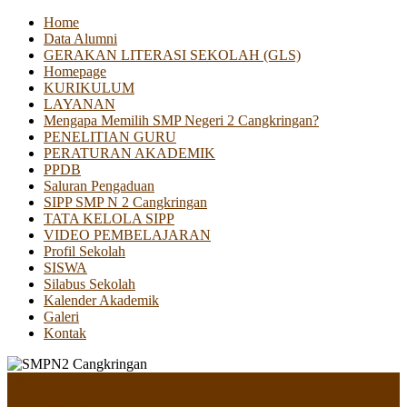
Home
Data Alumni
GERAKAN LITERASI SEKOLAH (GLS)
Homepage
KURIKULUM
LAYANAN
Mengapa Memilih SMP Negeri 2 Cangkringan?
PENELITIAN GURU
PERATURAN AKADEMIK
PPDB
Saluran Pengaduan
SIPP SMP N 2 Cangkringan
TATA KELOLA SIPP
VIDEO PEMBELAJARAN
Profil Sekolah
SISWA
Silabus Sekolah
Kalender Akademik
Galeri
Kontak
Menu