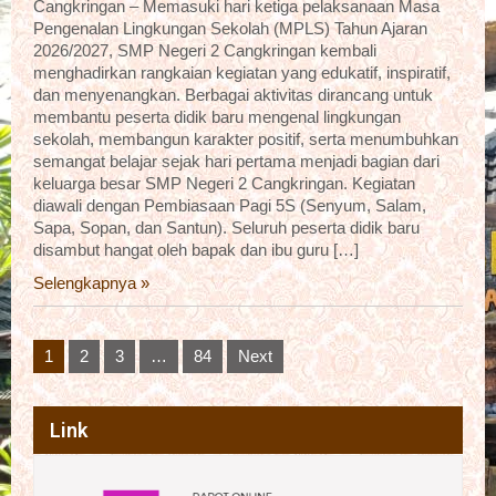
Cangkringan – Memasuki hari ketiga pelaksanaan Masa
Pengenalan Lingkungan Sekolah (MPLS) Tahun Ajaran
2026/2027, SMP Negeri 2 Cangkringan kembali
menghadirkan rangkaian kegiatan yang edukatif, inspiratif,
dan menyenangkan. Berbagai aktivitas dirancang untuk
membantu peserta didik baru mengenal lingkungan
sekolah, membangun karakter positif, serta menumbuhkan
semangat belajar sejak hari pertama menjadi bagian dari
keluarga besar SMP Negeri 2 Cangkringan. Kegiatan
diawali dengan Pembiasaan Pagi 5S (Senyum, Salam,
Sapa, Sopan, dan Santun). Seluruh peserta didik baru
disambut hangat oleh bapak dan ibu guru […]
Selengkapnya »
Posts
1
2
3
…
84
Next
pagination
Link