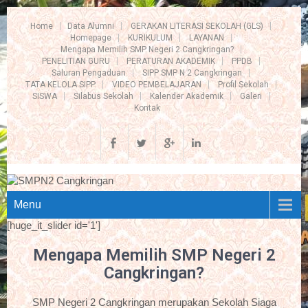
Home
Data Alumni
GERAKAN LITERASI SEKOLAH (GLS)
Homepage
KURIKULUM
LAYANAN
Mengapa Memilih SMP Negeri 2 Cangkringan?
PENELITIAN GURU
PERATURAN AKADEMIK
PPDB
Saluran Pengaduan
SIPP SMP N 2 Cangkringan
TATA KELOLA SIPP
VIDEO PEMBELAJARAN
Profil Sekolah
SISWA
Silabus Sekolah
Kalender Akademik
Galeri
Kontak
Menu
[huge_it_slider id='1']
Mengapa Memilih SMP Negeri 2
Cangkringan?
SMP Negeri 2 Cangkringan merupakan Sekolah Siaga