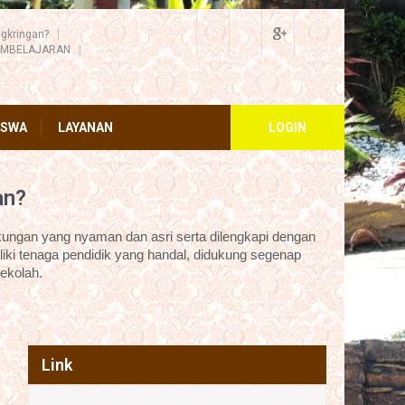
gkringan?
EMBELAJARAN
ISWA
LAYANAN
LOGIN
an?
ungan yang nyaman dan asri serta dilengkapi dengan
iki tenaga pendidik yang handal, didukung segenap
ekolah.
Link