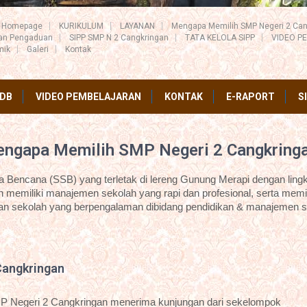
Homepage
KURIKULUM
LAYANAN
Mengapa Memilih SMP Negeri 2 Can
ran Pengaduan
SIPP SMP N 2 Cangkringan
TATA KELOLA SIPP
VIDEO P
mik
Galeri
Kontak
DB
VIDEO PEMBELAJARAN
KONTAK
E-RAPORT
S
ngapa Memilih SMP Negeri 2 Cangkring
Bencana (SSB) yang terletak di lereng Gunung Merapi dengan lingk
 memiliki manajemen sekolah yang rapi dan profesional, serta memil
an sekolah yang berpengalaman dibidang pendidikan & manajemen s
Cangkringan
P Negeri 2 Cangkringan menerima kunjungan dari sekelompok