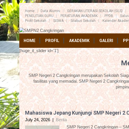
Home
Data Alumni
GERAKAN LITERASI SEKOLAH (GLS)
PENELITIAN GURU
PERATURAN AKADEMIK
PPDB
Salu
Profil Sekolah
SISWA
Silabus Sekolah
Kalender Akade
HOME
PROFIL
AKADEMIK
GALERI
PP
[huge_it_slider id='1']
Me
SMP Negeri 2 Cangkringan merupakan Sekolah Siaga 
fasilitas yang memadai. SMP Negeri 2 Cangkringan
pimpin
Mahasiswa Jepang Kunjungi SMP Negeri 2 
July 24, 2026
|
Berita
SMP Negeri 2 Cangkringan – SM