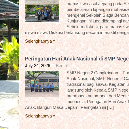
mahasiswa asal Jepang pada Sela
pembelajaran lapangan mahasisw
mengenai Sekolah Siaga Bencana
Kunjungan ini juga didampingi 
Sebelum diskusi, para mahasiswa 
siswa siswi. Diskusi berlansung secara interaktif deng
Selengkapnya »
Peringatan Hari Anak Nasional di SMP Nege
July 24, 2026
|
Berita
SMP Negeri 2 Cangkringan – Pada
Anak Nasional, SMP Negeri 2 C
tradisional bagi siswa. Kegiatan
langsung oleh Kepala SMP Negeri
membacakan amanat dari Menter
Indonesia. Peringatan Hari Anak
Anak, Bangun Masa Depan”. Peringatan ini […]
Selengkapnya »