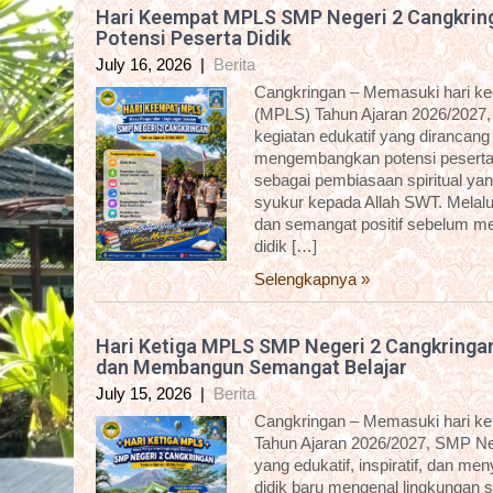
Hari Keempat MPLS SMP Negeri 2 Cangkring
Potensi Peserta Didik
July 16, 2026
|
Berita
Cangkringan – Memasuki hari k
(MPLS) Tahun Ajaran 2026/2027,
kegiatan edukatif yang dirancan
mengembangkan potensi peserta d
sebagai pembiasaan spiritual yan
syukur kepada Allah SWT. Melalui 
dan semangat positif sebelum me
didik […]
Selengkapnya »
Hari Ketiga MPLS SMP Negeri 2 Cangkringa
dan Membangun Semangat Belajar
July 15, 2026
|
Berita
Cangkringan – Memasuki hari k
Tahun Ajaran 2026/2027, SMP Ne
yang edukatif, inspiratif, dan m
didik baru mengenal lingkungan 