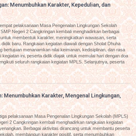
an: Menumbuhkan Karakter, Kepedulian, dan
eempat pelaksanaan Masa Pengenalan Lingkungan Sekolah
 SMP Negeri 2 Cangkringan kembali menghadirkan berbagai
g untuk membentuk karakter, meningkatkan wawasan, serta
idik baru. Rangkaian kegiatan diawali dengan Sholat Dhuha
g bertujuan menanamkan nilai keimanan, kedisiplinan, dan rasa
kegiatan ini, peserta didik diajak untuk memulai hari dengan doa
ngikuti seluruh rangkaian kegiatan MPLS. Selanjutnya, peserta
n: Menumbuhkan Karakter, Mengenal Lingkungan,
etiga pelaksanaan Masa Pengenalan Lingkungan Sekolah (MPLS)
geri 2 Cangkringan kembali menghadirkan rangkaian kegiatan
enyenangkan. Berbagai aktivitas dirancang untuk membantu peserta
sekolah, membangun karakter positif, serta menumbuhkan