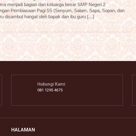
ama menjadi bagian dari keluarga besar SMP Negeri 2
dengan Pembiasaan Pagi 5S (Senyum, Salam, Sapa, Sopan, dan
aru disambut hangat oleh bapak dan ibu guru […]
Hubungi Kami
081 1295 4675
HALAMAN