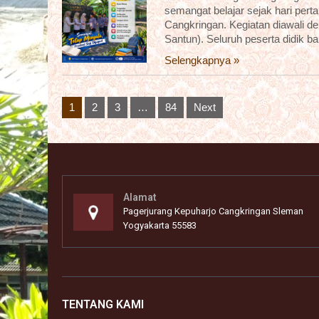
semangat belajar sejak hari pert
Cangkringan. Kegiatan diawali 
Santun). Seluruh peserta didik b
Selengkapnya »
Posts
1
2
3
…
84
Next
pagination
Alamat
Pagerjurang Kepuharjo Cangkringan Sleman
Yogyakarta 55583
TENTANG KAMI