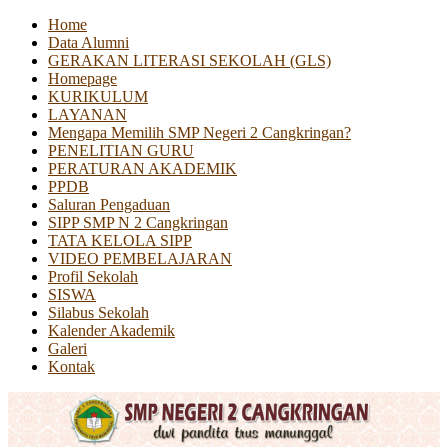
Home
Data Alumni
GERAKAN LITERASI SEKOLAH (GLS)
Homepage
KURIKULUM
LAYANAN
Mengapa Memilih SMP Negeri 2 Cangkringan?
PENELITIAN GURU
PERATURAN AKADEMIK
PPDB
Saluran Pengaduan
SIPP SMP N 2 Cangkringan
TATA KELOLA SIPP
VIDEO PEMBELAJARAN
Profil Sekolah
SISWA
Silabus Sekolah
Kalender Akademik
Galeri
Kontak