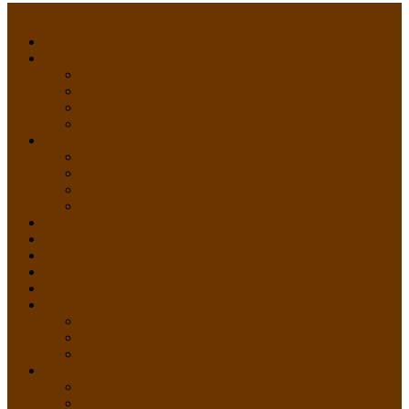
Menu
HOME
PROFIL
Profil Sekolah
Fasilitas Sekolah
Visi Misi Sekolah
Guru dan Staff
AKADEMIK
PERATURAN AKADEMIK
KURIKULUM
Silabus Sekolah
Kalender Akademik
GALERI
PPDB
VIDEO PEMBELAJARAN
KONTAK
E-Raport
SISWA
Prestasi Siswa
Daftar Siswa
Data Alumni
LAYANAN
SIPP SMP N 2 Cangkringan
TATA KELOLA SIPP