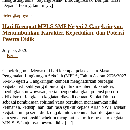
mengusung tema “Sayangi Anak, Lindungi Anak, Bangun Masa
Depan”. Peringatan ini […]
Selengkapnya »
Hari Keempat MPLS SMP Negeri 2 Cangkringan:
Menumbuhkan Karakter, Kepedulian, dan Potensi
Peserta Didik
July 16, 2026
|
Berita
Cangkringan – Memasuki hari keempat pelaksanaan Masa
Pengenalan Lingkungan Sekolah (MPLS) Tahun Ajaran 2026/2027,
SMP Negeri 2 Cangkringan kembali menghadirkan berbagai
kegiatan edukatif yang dirancang untuk membentuk karakter,
meningkatkan wawasan, serta mengembangkan potensi peserta
didik baru. Rangkaian kegiatan diawali dengan Sholat Dhuha
sebagai pembiasaan spiritual yang bertujuan menanamkan nilai
keimanan, kedisiplinan, dan rasa syukur kepada Allah SWT. Melalui
kegiatan ini, peserta didik diajak untuk memulai hari dengan doa
dan semangat positif sebelum mengikuti seluruh rangkaian kegiatan
MPLS. Selanjutnya, peserta didik […]