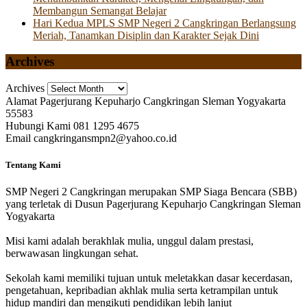
Membangun Semangat Belajar
Hari Kedua MPLS SMP Negeri 2 Cangkringan Berlangsung
Meriah, Tanamkan Disiplin dan Karakter Sejak Dini
Archives
Archives
Alamat
Pagerjurang Kepuharjo Cangkringan Sleman Yogyakarta
55583
Hubungi Kami
081 1295 4675
Email
cangkringansmpn2@yahoo.co.id
Tentang Kami
SMP Negeri 2 Cangkringan merupakan SMP Siaga Bencara (SBB)
yang terletak di Dusun Pagerjurang Kepuharjo Cangkringan Sleman
Yogyakarta
Misi kami adalah berakhlak mulia, unggul dalam prestasi,
berwawasan lingkungan sehat.
Sekolah kami memiliki tujuan untuk meletakkan dasar kecerdasan,
pengetahuan, kepribadian akhlak mulia serta ketrampilan untuk
hidup mandiri dan mengikuti pendidikan lebih lanjut