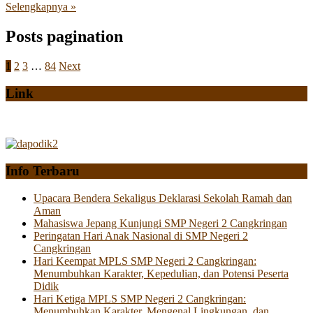
Selengkapnya »
Posts pagination
1
2
3
…
84
Next
Link
Info Terbaru
Upacara Bendera Sekaligus Deklarasi Sekolah Ramah dan
Aman
Mahasiswa Jepang Kunjungi SMP Negeri 2 Cangkringan
Peringatan Hari Anak Nasional di SMP Negeri 2
Cangkringan
Hari Keempat MPLS SMP Negeri 2 Cangkringan:
Menumbuhkan Karakter, Kepedulian, dan Potensi Peserta
Didik
Hari Ketiga MPLS SMP Negeri 2 Cangkringan:
Menumbuhkan Karakter, Mengenal Lingkungan, dan