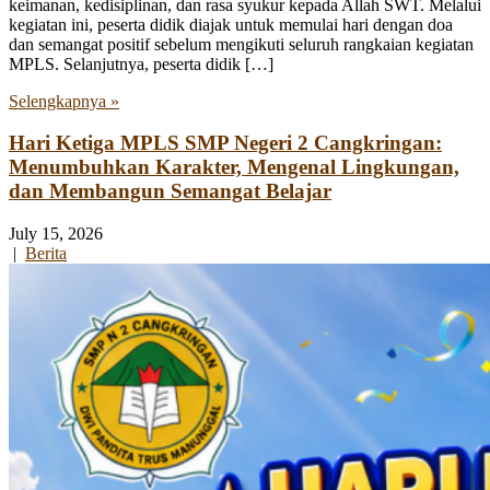
keimanan, kedisiplinan, dan rasa syukur kepada Allah SWT. Melalui
kegiatan ini, peserta didik diajak untuk memulai hari dengan doa
dan semangat positif sebelum mengikuti seluruh rangkaian kegiatan
MPLS. Selanjutnya, peserta didik […]
Selengkapnya »
Hari Ketiga MPLS SMP Negeri 2 Cangkringan:
Menumbuhkan Karakter, Mengenal Lingkungan,
dan Membangun Semangat Belajar
July 15, 2026
|
Berita