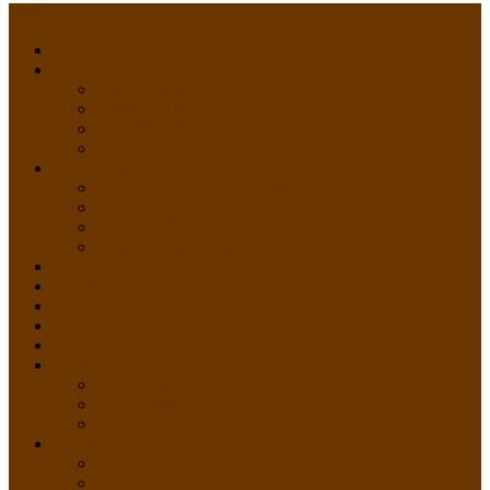
Menu
HOME
PROFIL
Profil Sekolah
Fasilitas Sekolah
Visi Misi Sekolah
Guru dan Staff
AKADEMIK
PERATURAN AKADEMIK
KURIKULUM
Silabus Sekolah
Kalender Akademik
GALERI
PPDB
VIDEO PEMBELAJARAN
KONTAK
E-Raport
SISWA
Prestasi Siswa
Daftar Siswa
Data Alumni
LAYANAN
SIPP SMP N 2 Cangkringan
TATA KELOLA SIPP