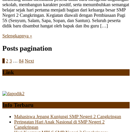
sekolah, membangun karakter positif, serta menumbuhkan semangat
belajar sejak hari pertama menjadi bagian dari keluarga besar SMP
Negeri 2 Cangkringan. Kegiatan diawali dengan Pembiasaan Pagi
5S (Senyum, Salam, Sapa, Sopan, dan Santun). Seluruh peserta
didik baru disambut hangat oleh bapak dan ibu guru […]
Selengkapnya »
Posts pagination
1
2
3
…
84
Next
Link
Info Terbaru
Mahasiswa Jepang Kunjungi SMP Negeri 2 Cangkringan
Peringatan Hari Anak Nasional di SMP Negeri 2
Cangkringan