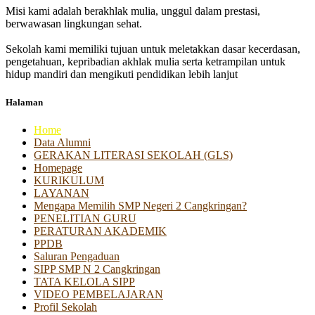
Misi kami adalah berakhlak mulia, unggul dalam prestasi,
berwawasan lingkungan sehat.
Sekolah kami memiliki tujuan untuk meletakkan dasar kecerdasan,
pengetahuan, kepribadian akhlak mulia serta ketrampilan untuk
hidup mandiri dan mengikuti pendidikan lebih lanjut
Halaman
Home
Data Alumni
GERAKAN LITERASI SEKOLAH (GLS)
Homepage
KURIKULUM
LAYANAN
Mengapa Memilih SMP Negeri 2 Cangkringan?
PENELITIAN GURU
PERATURAN AKADEMIK
PPDB
Saluran Pengaduan
SIPP SMP N 2 Cangkringan
TATA KELOLA SIPP
VIDEO PEMBELAJARAN
Profil Sekolah