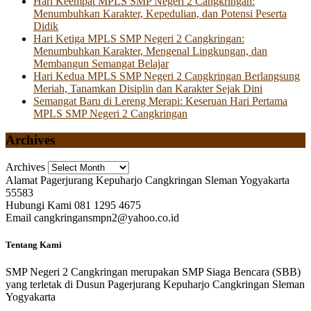
Hari Keempat MPLS SMP Negeri 2 Cangkringan:
Menumbuhkan Karakter, Kepedulian, dan Potensi Peserta
Didik
Hari Ketiga MPLS SMP Negeri 2 Cangkringan:
Menumbuhkan Karakter, Mengenal Lingkungan, dan
Membangun Semangat Belajar
Hari Kedua MPLS SMP Negeri 2 Cangkringan Berlangsung
Meriah, Tanamkan Disiplin dan Karakter Sejak Dini
Semangat Baru di Lereng Merapi: Keseruan Hari Pertama
MPLS SMP Negeri 2 Cangkringan
Archives
Archives
Alamat
Pagerjurang Kepuharjo Cangkringan Sleman Yogyakarta
55583
Hubungi Kami
081 1295 4675
Email
cangkringansmpn2@yahoo.co.id
Tentang Kami
SMP Negeri 2 Cangkringan merupakan SMP Siaga Bencara (SBB)
yang terletak di Dusun Pagerjurang Kepuharjo Cangkringan Sleman
Yogyakarta