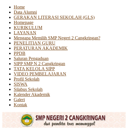
Home
Data Alumni
GERAKAN LITERASI SEKOLAH (GLS)
Homepage
KURIKULUM
LAYANAN
Mengapa Memilih SMP Negeri 2 Cangkringan?
PENELITIAN GURU
PERATURAN AKADEMIK
PPDB
Saluran Pengaduan
SIPP SMP N 2 Cangkringan
TATA KELOLA SIPP
VIDEO PEMBELAJARAN
Profil Sekolah
SISWA
Silabus Sekolah
Kalender Akademik
Galeri
Kontak