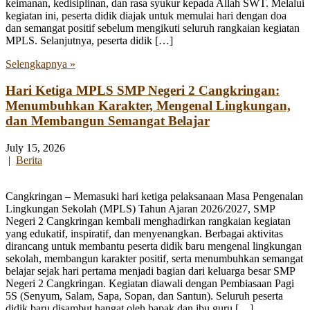
keimanan, kedisiplinan, dan rasa syukur kepada Allah SWT. Melalui
kegiatan ini, peserta didik diajak untuk memulai hari dengan doa
dan semangat positif sebelum mengikuti seluruh rangkaian kegiatan
MPLS. Selanjutnya, peserta didik […]
Selengkapnya »
Hari Ketiga MPLS SMP Negeri 2 Cangkringan:
Menumbuhkan Karakter, Mengenal Lingkungan,
dan Membangun Semangat Belajar
July 15, 2026
|
Berita
Cangkringan – Memasuki hari ketiga pelaksanaan Masa Pengenalan
Lingkungan Sekolah (MPLS) Tahun Ajaran 2026/2027, SMP
Negeri 2 Cangkringan kembali menghadirkan rangkaian kegiatan
yang edukatif, inspiratif, dan menyenangkan. Berbagai aktivitas
dirancang untuk membantu peserta didik baru mengenal lingkungan
sekolah, membangun karakter positif, serta menumbuhkan semangat
belajar sejak hari pertama menjadi bagian dari keluarga besar SMP
Negeri 2 Cangkringan. Kegiatan diawali dengan Pembiasaan Pagi
5S (Senyum, Salam, Sapa, Sopan, dan Santun). Seluruh peserta
didik baru disambut hangat oleh bapak dan ibu guru […]