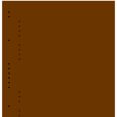
Menu
HOME
PROFIL
Profil Sekolah
Fasilitas Sekolah
Visi Misi Sekolah
Guru dan Staff
AKADEMIK
PERATURAN AKADEMIK
KURIKULUM
Silabus Sekolah
Kalender Akademik
GALERI
PPDB
VIDEO PEMBELAJARAN
KONTAK
E-Raport
SISWA
Prestasi Siswa
Daftar Siswa
Data Alumni
LAYANAN
SIPP SMP N 2 Cangkringan
TATA KELOLA SIPP