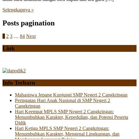
Selengkapnya »
Posts pagination
1
2
3
…
84
Next
Link
Info Terbaru
Mahasiswa Jepang Kunjungi SMP Negeri 2 Cangkringan
Peringatan Hari Anak Nasional di SMP Negeri 2
Cangkringan
Hari Keempat MPLS SMP Negeri 2 Cangkringan:
Menumbuhkan Karakter, Kepedulian, dan Potensi Peserta
Didik
Hari Ketiga MPLS SMP Negeri 2 Cangkringan:
Menumbuhkan Karakter, Mengenal Lingkungan, dan