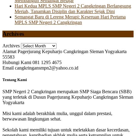
Membangun Semangat Belajar
Hari Kedua MPLS SMP Negeri 2 Cangkringan Berlangsung
Meriah, Tanamkan Disiplin dan Karakter Sejak Dini
Semangat Baru di Lereng Merapi: Keseruan Hari Pertama
MPLS SMP Negeri 2 Cangkringan
Archives
Archives
Alamat
Pagerjurang Kepuharjo Cangkringan Sleman Yogyakarta
55583
Hubungi Kami
081 1295 4675
Email
cangkringansmpn2@yahoo.co.id
Tentang Kami
SMP Negeri 2 Cangkringan merupakan SMP Siaga Bencara (SBB)
yang terletak di Dusun Pagerjurang Kepuharjo Cangkringan Sleman
Yogyakarta
Misi kami adalah berakhlak mulia, unggul dalam prestasi,
berwawasan lingkungan sehat.
Sekolah kami memiliki tujuan untuk meletakkan dasar kecerdasan,
pengetahuan, kepribadian akhlak mulia serta ketrampilan untuk