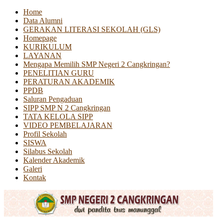
Home
Data Alumni
GERAKAN LITERASI SEKOLAH (GLS)
Homepage
KURIKULUM
LAYANAN
Mengapa Memilih SMP Negeri 2 Cangkringan?
PENELITIAN GURU
PERATURAN AKADEMIK
PPDB
Saluran Pengaduan
SIPP SMP N 2 Cangkringan
TATA KELOLA SIPP
VIDEO PEMBELAJARAN
Profil Sekolah
SISWA
Silabus Sekolah
Kalender Akademik
Galeri
Kontak