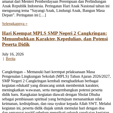
amanat dari Menteri Pemberdayaan Perempuan dan Perlindungan
Anak Republik Indonesia. Peringatan Hari Anak Nasional tahun ini
mengusung tema “Sayangi Anak, Lindungi Anak, Bangun Masa
Depan”. Peringatan ini […]
Selengkapnya »
Hari Keempat MPLS SMP Negeri 2 Cangkringan:
Menumbuhkan Karakter, Kepedulian, dan Potensi
Peserta Didik
July 16, 2026
|
Berita
Cangkringan – Memasuki hari keempat pelaksanaan Masa
Pengenalan Lingkungan Sekolah (MPLS) Tahun Ajaran 2026/2027,
SMP Negeri 2 Cangkringan kembali menghadirkan berbagai
kegiatan edukatif yang dirancang untuk membentuk karakter,
meningkatkan wawasan, serta mengembangkan potensi peserta
didik baru. Rangkaian kegiatan diawali dengan Sholat Dhuha
sebagai pembiasaan spiritual yang bertujuan menanamkan nilai
keimanan, kedisiplinan, dan rasa syukur kepada Allah SWT. Melalui
kegiatan ini, peserta didik diajak untuk memulai hari dengan doa
dan semangat positif sebelum mengikuti seluruh rangkaian kegiatan