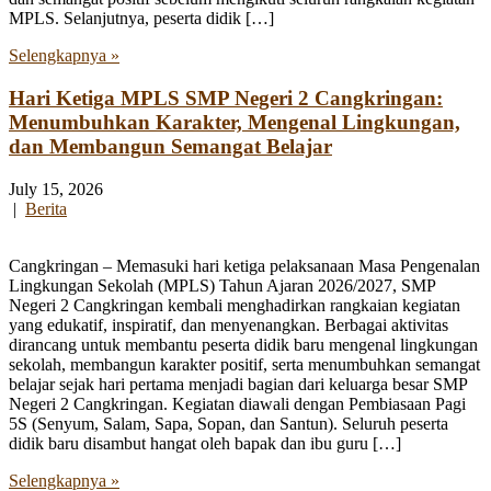
MPLS. Selanjutnya, peserta didik […]
Selengkapnya »
Hari Ketiga MPLS SMP Negeri 2 Cangkringan:
Menumbuhkan Karakter, Mengenal Lingkungan,
dan Membangun Semangat Belajar
July 15, 2026
|
Berita
Cangkringan – Memasuki hari ketiga pelaksanaan Masa Pengenalan
Lingkungan Sekolah (MPLS) Tahun Ajaran 2026/2027, SMP
Negeri 2 Cangkringan kembali menghadirkan rangkaian kegiatan
yang edukatif, inspiratif, dan menyenangkan. Berbagai aktivitas
dirancang untuk membantu peserta didik baru mengenal lingkungan
sekolah, membangun karakter positif, serta menumbuhkan semangat
belajar sejak hari pertama menjadi bagian dari keluarga besar SMP
Negeri 2 Cangkringan. Kegiatan diawali dengan Pembiasaan Pagi
5S (Senyum, Salam, Sapa, Sopan, dan Santun). Seluruh peserta
didik baru disambut hangat oleh bapak dan ibu guru […]
Selengkapnya »