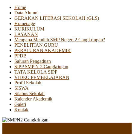
Home
Data Alumni
GERAKAN LITERASI SEKOLAH (GLS)
Homepage
KURIKULUM
LAYANAN
Mengapa Memilih SMP Negeri 2 Cangkringan?
PENELITIAN GURU
PERATURAN AKADEMIK
PPDB
Saluran Pengaduan
SIPP SMP N 2 Cangkringan
TATA KELOLA SIPP
VIDEO PEMBELAJARAN
Profil Sekolah
SISWA
Silabus Sekolah
Kalender Akademik
Galeri
Kontak
Menu