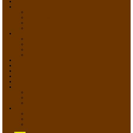
HOME
PROFIL
Profil Sekolah
Fasilitas Sekolah
Visi Misi Sekolah
Guru dan Staff
AKADEMIK
PERATURAN AKADEMIK
KURIKULUM
Silabus Sekolah
Kalender Akademik
GALERI
PPDB
VIDEO PEMBELAJARAN
KONTAK
E-Raport
SISWA
Prestasi Siswa
Daftar Siswa
Data Alumni
LAYANAN
SIPP SMP N 2 Cangkringan
TATA KELOLA SIPP
Saluran Pengaduan