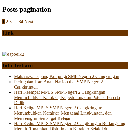
Posts pagination
1
2
3
…
84
Next
Link
Info Terbaru
Mahasiswa Jepang Kunjungi SMP Negeri 2 Cangkringan
Peringatan Hari Anak Nasional di SMP Negeri 2
Cangkringan
Hari Keempat MPLS SMP Negeri 2 Cangkringan:
Menumbuhkan Karakter, Kepedulian, dan Potensi Peserta
Didik
Hari Ketiga MPLS SMP Negeri 2 Cangkringan:
Menumbuhkan Karakter, Mengenal Lingkungan, dan
Membangun Semangat Belajar
Hari Kedua MPLS SMP Negeri 2 Cangkringan Berlangsung
Meriah, Tanamkan Disiplin dan Karakter Sejak Dini