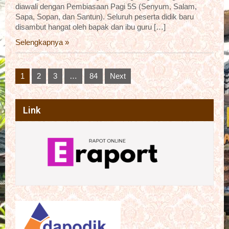
diawali dengan Pembiasaan Pagi 5S (Senyum, Salam,
Sapa, Sopan, dan Santun). Seluruh peserta didik baru
disambut hangat oleh bapak dan ibu guru […]
Selengkapnya »
Posts
1
2
3
…
84
Next
pagination
Link