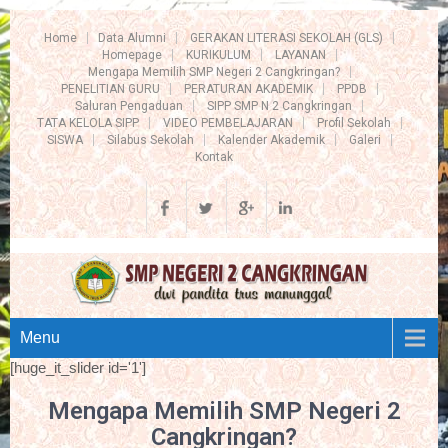
Home
Data Alumni
GERAKAN LITERASI SEKOLAH (GLS)
Homepage
KURIKULUM
LAYANAN
Mengapa Memilih SMP Negeri 2 Cangkringan?
PENELITIAN GURU
PERATURAN AKADEMIK
PPDB
Saluran Pengaduan
SIPP SMP N 2 Cangkringan
TATA KELOLA SIPP
VIDEO PEMBELAJARAN
Profil Sekolah
SISWA
Silabus Sekolah
Kalender Akademik
Galeri
Kontak
Menu
[huge_it_slider id='1']
Mengapa Memilih SMP Negeri 2
Cangkringan?