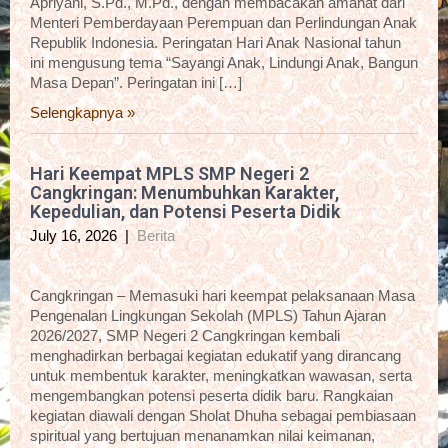
Apriyani, S.Pd., M.Pd., dengan membacakan amanat dari
Menteri Pemberdayaan Perempuan dan Perlindungan Anak
Republik Indonesia. Peringatan Hari Anak Nasional tahun
ini mengusung tema “Sayangi Anak, Lindungi Anak, Bangun
Masa Depan”. Peringatan ini […]
Selengkapnya »
Hari Keempat MPLS SMP Negeri 2
Cangkringan: Menumbuhkan Karakter,
Kepedulian, dan Potensi Peserta Didik
July 16, 2026
|
Berita
Cangkringan – Memasuki hari keempat pelaksanaan Masa
Pengenalan Lingkungan Sekolah (MPLS) Tahun Ajaran
2026/2027, SMP Negeri 2 Cangkringan kembali
menghadirkan berbagai kegiatan edukatif yang dirancang
untuk membentuk karakter, meningkatkan wawasan, serta
mengembangkan potensi peserta didik baru. Rangkaian
kegiatan diawali dengan Sholat Dhuha sebagai pembiasaan
spiritual yang bertujuan menanamkan nilai keimanan,