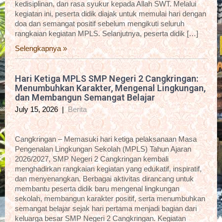
kedisiplinan, dan rasa syukur kepada Allah SWT. Melalui
kegiatan ini, peserta didik diajak untuk memulai hari dengan
doa dan semangat positif sebelum mengikuti seluruh
rangkaian kegiatan MPLS. Selanjutnya, peserta didik […]
Selengkapnya »
Hari Ketiga MPLS SMP Negeri 2 Cangkringan:
Menumbuhkan Karakter, Mengenal Lingkungan,
dan Membangun Semangat Belajar
July 15, 2026
|
Berita
Cangkringan – Memasuki hari ketiga pelaksanaan Masa
Pengenalan Lingkungan Sekolah (MPLS) Tahun Ajaran
2026/2027, SMP Negeri 2 Cangkringan kembali
menghadirkan rangkaian kegiatan yang edukatif, inspiratif,
dan menyenangkan. Berbagai aktivitas dirancang untuk
membantu peserta didik baru mengenal lingkungan
sekolah, membangun karakter positif, serta menumbuhkan
semangat belajar sejak hari pertama menjadi bagian dari
keluarga besar SMP Negeri 2 Cangkringan. Kegiatan