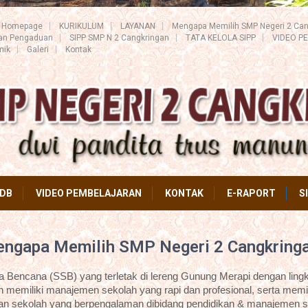
Homepage
KURIKULUM
LAYANAN
Mengapa Memilih SMP Negeri 2 Can
ran Pengaduan
SIPP SMP N 2 Cangkringan
TATA KELOLA SIPP
VIDEO P
mik
Galeri
Kontak
DB
VIDEO PEMBELAJARAN
KONTAK
E-RAPORT
S
ngapa Memilih SMP Negeri 2 Cangkring
Bencana (SSB) yang terletak di lereng Gunung Merapi dengan lingk
 memiliki manajemen sekolah yang rapi dan profesional, serta memil
an sekolah yang berpengalaman dibidang pendidikan & manajemen s