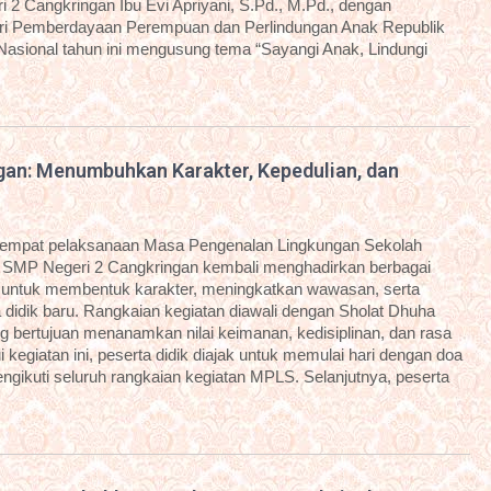
 2 Cangkringan Ibu Evi Apriyani, S.Pd., M.Pd., dengan
i Pemberdayaan Perempuan dan Perlindungan Anak Republik
 Nasional tahun ini mengusung tema “Sayangi Anak, Lindungi
an: Menumbuhkan Karakter, Kepedulian, dan
eempat pelaksanaan Masa Pengenalan Lingkungan Sekolah
 SMP Negeri 2 Cangkringan kembali menghadirkan berbagai
g untuk membentuk karakter, meningkatkan wawasan, serta
idik baru. Rangkaian kegiatan diawali dengan Sholat Dhuha
g bertujuan menanamkan nilai keimanan, kedisiplinan, dan rasa
kegiatan ini, peserta didik diajak untuk memulai hari dengan doa
ngikuti seluruh rangkaian kegiatan MPLS. Selanjutnya, peserta