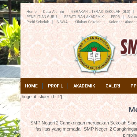
Home
Data Alumni
GERAKAN LITERASI SEKOLAH (GLS)
PENELITIAN GURU
PERATURAN AKADEMIK
PPDB
Salu
Profil Sekolah
SISWA
Silabus Sekolah
Kalender Akade
HOME
PROFIL
AKADEMIK
GALERI
PP
[huge_it_slider id='1']
Me
SMP Negeri 2 Cangkringan merupakan Sekolah Siaga 
fasilitas yang memadai. SMP Negeri 2 Cangkringan
pimpin