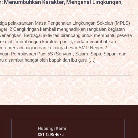
n: Menumbuhkan Karakter, Mengenal Lingkungan,
etiga pelaksanaan Masa Pengenalan Lingkungan Sekolah (MPLS)
geri 2 Cangkringan kembali menghadirkan rangkaian kegiatan
enyenangkan. Berbagai aktivitas dirancang untuk membantu peserta
sekolah, membangun karakter positif, serta menumbuhkan
ama menjadi bagian dari keluarga besar SMP Negeri 2
dengan Pembiasaan Pagi 5S (Senyum, Salam, Sapa, Sopan, dan
aru disambut hangat oleh bapak dan ibu guru […]
Hubungi Kami
081 1295 4675