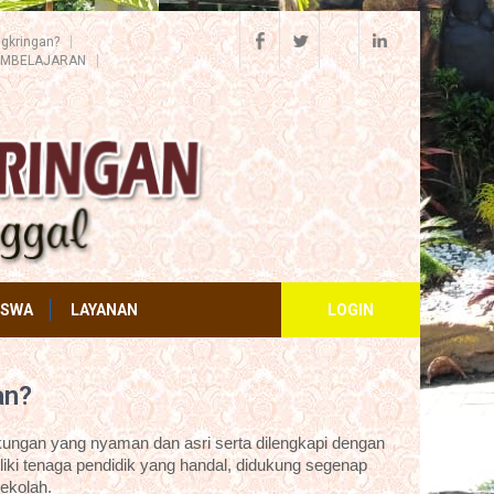
gkringan?
EMBELAJARAN
ISWA
LAYANAN
LOGIN
an?
ungan yang nyaman dan asri serta dilengkapi dengan
iki tenaga pendidik yang handal, didukung segenap
ekolah.