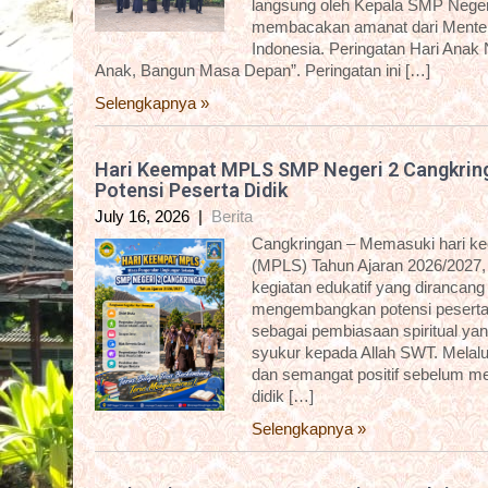
langsung oleh Kepala SMP Negeri
membacakan amanat dari Menter
Indonesia. Peringatan Hari Anak
Anak, Bangun Masa Depan”. Peringatan ini […]
Selengkapnya »
Hari Keempat MPLS SMP Negeri 2 Cangkring
Potensi Peserta Didik
July 16, 2026
|
Berita
Cangkringan – Memasuki hari k
(MPLS) Tahun Ajaran 2026/2027,
kegiatan edukatif yang dirancan
mengembangkan potensi peserta d
sebagai pembiasaan spiritual yan
syukur kepada Allah SWT. Melalui 
dan semangat positif sebelum me
didik […]
Selengkapnya »