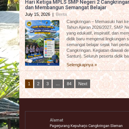
Hari Ketiga MPLS SMP Negeri 2 Cangkringa
dan Membangun Semangat Belajar
July 15, 2026
|
Berita
Cangkringan – Memasuki hari k
Tahun Ajaran 2026/2027, SMP Ne
yang edukatif, inspiratif, dan m
didik baru mengenal lingkungan 
semangat belajar sejak hari pert
Cangkringan. Kegiatan diawali 
Santun). Seluruh peserta didik b
Selengkapnya »
Posts
1
2
3
…
84
Next
pagination
Alamat
Pagerjurang Kepuharjo Cangkringan Sleman