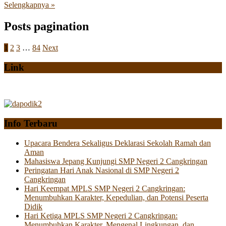
Selengkapnya »
Posts pagination
1
2
3
…
84
Next
Link
Info Terbaru
Upacara Bendera Sekaligus Deklarasi Sekolah Ramah dan
Aman
Mahasiswa Jepang Kunjungi SMP Negeri 2 Cangkringan
Peringatan Hari Anak Nasional di SMP Negeri 2
Cangkringan
Hari Keempat MPLS SMP Negeri 2 Cangkringan:
Menumbuhkan Karakter, Kepedulian, dan Potensi Peserta
Didik
Hari Ketiga MPLS SMP Negeri 2 Cangkringan:
Menumbuhkan Karakter, Mengenal Lingkungan, dan