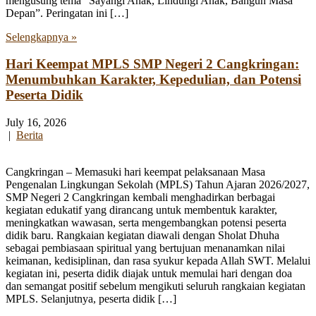
mengusung tema “Sayangi Anak, Lindungi Anak, Bangun Masa
Depan”. Peringatan ini […]
Selengkapnya »
Hari Keempat MPLS SMP Negeri 2 Cangkringan:
Menumbuhkan Karakter, Kepedulian, dan Potensi
Peserta Didik
July 16, 2026
|
Berita
Cangkringan – Memasuki hari keempat pelaksanaan Masa
Pengenalan Lingkungan Sekolah (MPLS) Tahun Ajaran 2026/2027,
SMP Negeri 2 Cangkringan kembali menghadirkan berbagai
kegiatan edukatif yang dirancang untuk membentuk karakter,
meningkatkan wawasan, serta mengembangkan potensi peserta
didik baru. Rangkaian kegiatan diawali dengan Sholat Dhuha
sebagai pembiasaan spiritual yang bertujuan menanamkan nilai
keimanan, kedisiplinan, dan rasa syukur kepada Allah SWT. Melalui
kegiatan ini, peserta didik diajak untuk memulai hari dengan doa
dan semangat positif sebelum mengikuti seluruh rangkaian kegiatan
MPLS. Selanjutnya, peserta didik […]