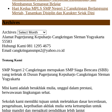
Membangun Semangat Belajar
Hari Kedua MPLS SMP Negeri 2 Cangkringan Berlangsung
Meriah, Tanamkan Disiplin dan Karakter Sejak Dini
Archives
Archives
Alamat
Pagerjurang Kepuharjo Cangkringan Sleman Yogyakarta
55583
Hubungi Kami
081 1295 4675
Email
cangkringansmpn2@yahoo.co.id
Tentang Kami
SMP Negeri 2 Cangkringan merupakan SMP Siaga Bencara (SBB)
yang terletak di Dusun Pagerjurang Kepuharjo Cangkringan Sleman
Yogyakarta
Misi kami adalah berakhlak mulia, unggul dalam prestasi,
berwawasan lingkungan sehat.
Sekolah kami memiliki tujuan untuk meletakkan dasar kecerdasan,
pengetahuan, kepribadian akhlak mulia serta ketrampilan untuk
hidup mandiri dan mengikuti pendidikan lebih lanjut