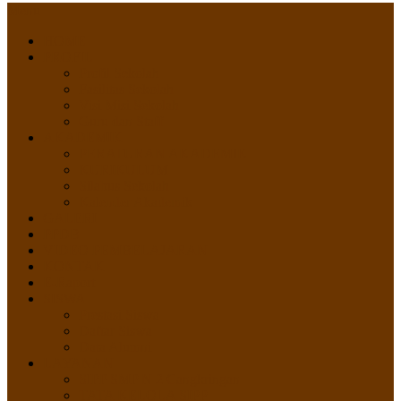
Menu
HOME
PROFIL
Profil Sekolah
Fasilitas Sekolah
Visi Misi Sekolah
Guru dan Staff
AKADEMIK
PERATURAN AKADEMIK
KURIKULUM
Silabus Sekolah
Kalender Akademik
GALERI
PPDB
VIDEO PEMBELAJARAN
KONTAK
E-Raport
SISWA
Prestasi Siswa
Daftar Siswa
Data Alumni
LAYANAN
SIPP SMP N 2 Cangkringan
TATA KELOLA SIPP