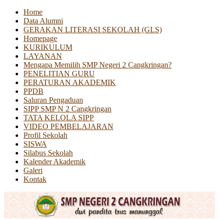
Home
Data Alumni
GERAKAN LITERASI SEKOLAH (GLS)
Homepage
KURIKULUM
LAYANAN
Mengapa Memilih SMP Negeri 2 Cangkringan?
PENELITIAN GURU
PERATURAN AKADEMIK
PPDB
Saluran Pengaduan
SIPP SMP N 2 Cangkringan
TATA KELOLA SIPP
VIDEO PEMBELAJARAN
Profil Sekolah
SISWA
Silabus Sekolah
Kalender Akademik
Galeri
Kontak