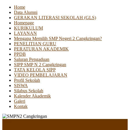
Home
Data Alumni
GERAKAN LITERASI SEKOLAH (GLS)
Homepage
KURIKULUM
LAYANAN
Mengapa Memilih SMP Negeri 2 Cangkringan?
PENELITIAN GURU
PERATURAN AKADEMIK
PPDB
Saluran Pengaduan
SIPP SMP N 2 Cangkringan
TATA KELOLA SIPP
VIDEO PEMBELAJARAN
Profil Sekolah
SISWA
Silabus Sekolah
Kalender Akademik
Galeri
Kontak
Menu