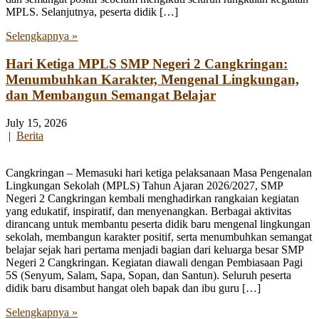
MPLS. Selanjutnya, peserta didik […]
Selengkapnya »
Hari Ketiga MPLS SMP Negeri 2 Cangkringan:
Menumbuhkan Karakter, Mengenal Lingkungan,
dan Membangun Semangat Belajar
July 15, 2026
|
Berita
Cangkringan – Memasuki hari ketiga pelaksanaan Masa Pengenalan
Lingkungan Sekolah (MPLS) Tahun Ajaran 2026/2027, SMP
Negeri 2 Cangkringan kembali menghadirkan rangkaian kegiatan
yang edukatif, inspiratif, dan menyenangkan. Berbagai aktivitas
dirancang untuk membantu peserta didik baru mengenal lingkungan
sekolah, membangun karakter positif, serta menumbuhkan semangat
belajar sejak hari pertama menjadi bagian dari keluarga besar SMP
Negeri 2 Cangkringan. Kegiatan diawali dengan Pembiasaan Pagi
5S (Senyum, Salam, Sapa, Sopan, dan Santun). Seluruh peserta
didik baru disambut hangat oleh bapak dan ibu guru […]
Selengkapnya »