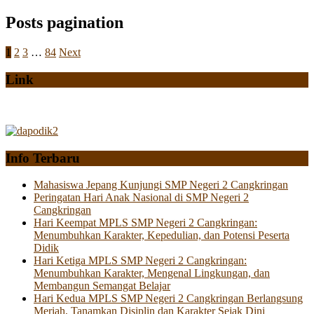
Posts pagination
1
2
3
…
84
Next
Link
Info Terbaru
Mahasiswa Jepang Kunjungi SMP Negeri 2 Cangkringan
Peringatan Hari Anak Nasional di SMP Negeri 2
Cangkringan
Hari Keempat MPLS SMP Negeri 2 Cangkringan:
Menumbuhkan Karakter, Kepedulian, dan Potensi Peserta
Didik
Hari Ketiga MPLS SMP Negeri 2 Cangkringan:
Menumbuhkan Karakter, Mengenal Lingkungan, dan
Membangun Semangat Belajar
Hari Kedua MPLS SMP Negeri 2 Cangkringan Berlangsung
Meriah, Tanamkan Disiplin dan Karakter Sejak Dini