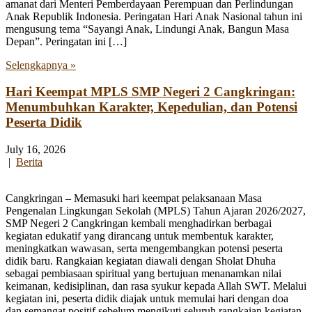
amanat dari Menteri Pemberdayaan Perempuan dan Perlindungan
Anak Republik Indonesia. Peringatan Hari Anak Nasional tahun ini
mengusung tema “Sayangi Anak, Lindungi Anak, Bangun Masa
Depan”. Peringatan ini […]
Selengkapnya »
Hari Keempat MPLS SMP Negeri 2 Cangkringan:
Menumbuhkan Karakter, Kepedulian, dan Potensi
Peserta Didik
July 16, 2026
|
Berita
Cangkringan – Memasuki hari keempat pelaksanaan Masa
Pengenalan Lingkungan Sekolah (MPLS) Tahun Ajaran 2026/2027,
SMP Negeri 2 Cangkringan kembali menghadirkan berbagai
kegiatan edukatif yang dirancang untuk membentuk karakter,
meningkatkan wawasan, serta mengembangkan potensi peserta
didik baru. Rangkaian kegiatan diawali dengan Sholat Dhuha
sebagai pembiasaan spiritual yang bertujuan menanamkan nilai
keimanan, kedisiplinan, dan rasa syukur kepada Allah SWT. Melalui
kegiatan ini, peserta didik diajak untuk memulai hari dengan doa
dan semangat positif sebelum mengikuti seluruh rangkaian kegiatan