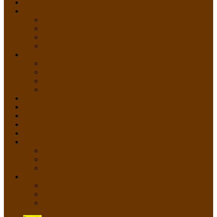
HOME
PROFIL
Profil Sekolah
Fasilitas Sekolah
Visi Misi Sekolah
Guru dan Staff
AKADEMIK
PERATURAN AKADEMIK
KURIKULUM
Silabus Sekolah
Kalender Akademik
GALERI
PPDB
VIDEO PEMBELAJARAN
KONTAK
E-Raport
SISWA
Prestasi Siswa
Daftar Siswa
Data Alumni
LAYANAN
SIPP SMP N 2 Cangkringan
TATA KELOLA SIPP
Saluran Pengaduan