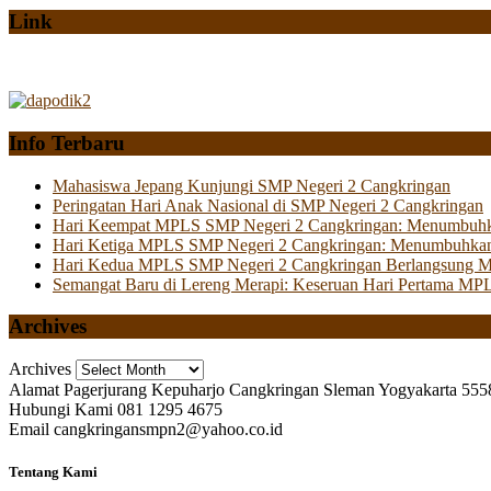
Link
Info Terbaru
Mahasiswa Jepang Kunjungi SMP Negeri 2 Cangkringan
Peringatan Hari Anak Nasional di SMP Negeri 2 Cangkringan
Hari Keempat MPLS SMP Negeri 2 Cangkringan: Menumbuhkan 
Hari Ketiga MPLS SMP Negeri 2 Cangkringan: Menumbuhkan
Hari Kedua MPLS SMP Negeri 2 Cangkringan Berlangsung Mer
Semangat Baru di Lereng Merapi: Keseruan Hari Pertama MP
Archives
Archives
Alamat
Pagerjurang Kepuharjo Cangkringan Sleman Yogyakarta 555
Hubungi Kami
081 1295 4675
Email
cangkringansmpn2@yahoo.co.id
Tentang Kami