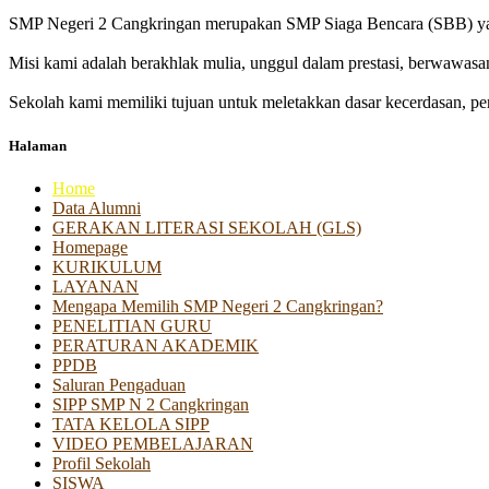
SMP Negeri 2 Cangkringan merupakan SMP Siaga Bencara (SBB) yan
Misi kami adalah berakhlak mulia, unggul dalam prestasi, berwawasa
Sekolah kami memiliki tujuan untuk meletakkan dasar kecerdasan, pen
Halaman
Home
Data Alumni
GERAKAN LITERASI SEKOLAH (GLS)
Homepage
KURIKULUM
LAYANAN
Mengapa Memilih SMP Negeri 2 Cangkringan?
PENELITIAN GURU
PERATURAN AKADEMIK
PPDB
Saluran Pengaduan
SIPP SMP N 2 Cangkringan
TATA KELOLA SIPP
VIDEO PEMBELAJARAN
Profil Sekolah
SISWA