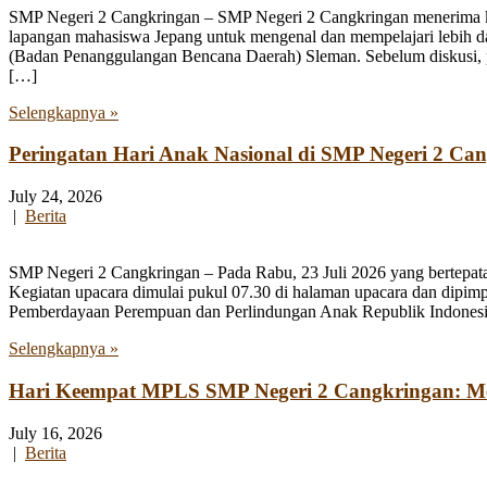
SMP Negeri 2 Cangkringan – SMP Negeri 2 Cangkringan menerima kun
lapangan mahasiswa Jepang untuk mengenal dan mempelajari lebih 
(Badan Penanggulangan Bencana Daerah) Sleman. Sebelum diskusi, par
[…]
Selengkapnya »
Peringatan Hari Anak Nasional di SMP Negeri 2 Ca
July 24, 2026
|
Berita
SMP Negeri 2 Cangkringan – Pada Rabu, 23 Juli 2026 yang bertepata
Kegiatan upacara dimulai pukul 07.30 di halaman upacara dan dipim
Pemberdayaan Perempuan dan Perlindungan Anak Republik Indonesia
Selengkapnya »
Hari Keempat MPLS SMP Negeri 2 Cangkringan: Men
July 16, 2026
|
Berita