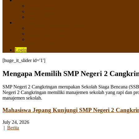
SISWA
Prestasi Siswa
Daftar Siswa
Data Alumni
LAYANAN
SIPP SMP N 2 Cangkringan
TATA KELOLA SIPP
Saluran Pengaduan
Login
[huge_it_slider id='1']
Mengapa Memilih SMP Negeri 2 Cangkri
SMP Negeri 2 Cangkringan merupakan Sekolah Siaga Bencana (SSB) y
Negeri 2 Cangkringan memiliki manajemen sekolah yang rapi dan pro
manajemen sekolah.
Mahasiswa Jepang Kunjungi SMP Negeri 2 Cangkri
July 24, 2026
|
Berita