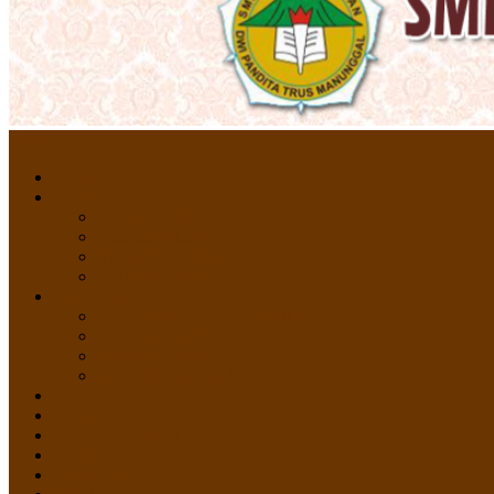
Menu
HOME
PROFIL
Profil Sekolah
Fasilitas Sekolah
Visi Misi Sekolah
Guru dan Staff
AKADEMIK
PERATURAN AKADEMIK
KURIKULUM
Silabus Sekolah
Kalender Akademik
GALERI
PPDB
VIDEO PEMBELAJARAN
KONTAK
E-Raport