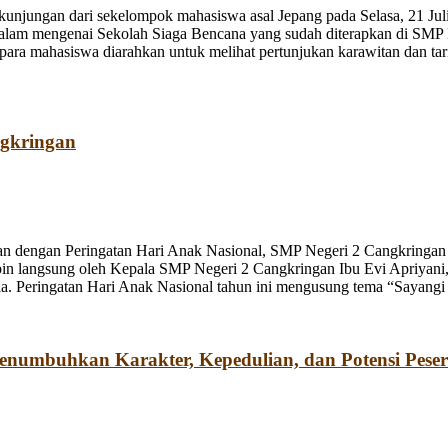
jungan dari sekelompok mahasiswa asal Jepang pada Selasa, 21 Juli
dalam mengenai Sekolah Siaga Bencana yang sudah diterapkan di SMP
a mahasiswa diarahkan untuk melihat pertunjukan karawitan dan tari o
ngkringan
n dengan Peringatan Hari Anak Nasional, SMP Negeri 2 Cangkringan m
pin langsung oleh Kepala SMP Negeri 2 Cangkringan Ibu Evi Apriyani
. Peringatan Hari Anak Nasional tahun ini mengusung tema “Sayangi
umbuhkan Karakter, Kepedulian, dan Potensi Peser