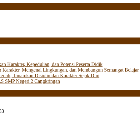
Karakter, Kepedulian, dan Potensi Peserta Didik
 Karakter, Mengenal Lingkungan, dan Membangun Semangat Belajar
iah, Tanamkan Disiplin dan Karakter Sejak Dini
LS SMP Negeri 2 Cangkringan
83