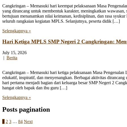
Cangkringan – Memasuki hari keempat pelaksanaan Masa Pengenala
yang dirancang untuk membentuk karakter, meningkatkan wawasan, se
bertujuan menanamkan nilai keimanan, kedisiplinan, dan rasa syukur 
seluruh rangkaian kegiatan MPLS. Selanjutnya, peserta didik […]
Selengkapnya »
Hari Ketiga MPLS SMP Negeri 2 Cangkringan: Me
July 15, 2026
|
Berita
Cangkringan – Memasuki hari ketiga pelaksanaan Masa Pengenalan
edukatif, inspiratif, dan menyenangkan. Berbagai aktivitas diranca
hari pertama menjadi bagian dari keluarga besar SMP Negeri 2 Cangk
hangat oleh bapak dan ibu guru […]
Selengkapnya »
Posts pagination
1
2
3
…
84
Next