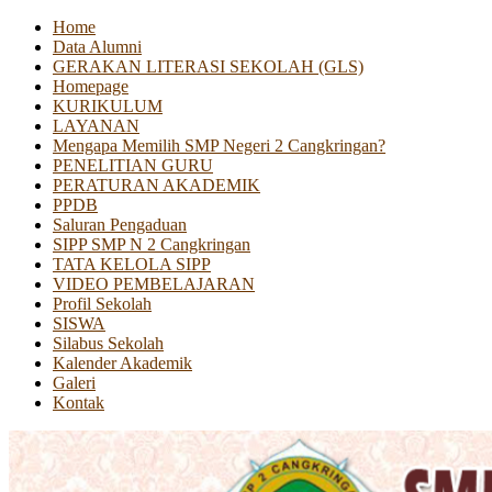
Home
Data Alumni
GERAKAN LITERASI SEKOLAH (GLS)
Homepage
KURIKULUM
LAYANAN
Mengapa Memilih SMP Negeri 2 Cangkringan?
PENELITIAN GURU
PERATURAN AKADEMIK
PPDB
Saluran Pengaduan
SIPP SMP N 2 Cangkringan
TATA KELOLA SIPP
VIDEO PEMBELAJARAN
Profil Sekolah
SISWA
Silabus Sekolah
Kalender Akademik
Galeri
Kontak