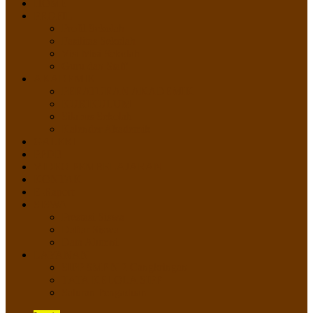
HOME
PROFIL
Profil Sekolah
Fasilitas Sekolah
Visi Misi Sekolah
Guru dan Staff
AKADEMIK
PERATURAN AKADEMIK
KURIKULUM
Silabus Sekolah
Kalender Akademik
GALERI
PPDB
VIDEO PEMBELAJARAN
KONTAK
E-Raport
SISWA
Prestasi Siswa
Daftar Siswa
Data Alumni
LAYANAN
SIPP SMP N 2 Cangkringan
TATA KELOLA SIPP
Saluran Pengaduan