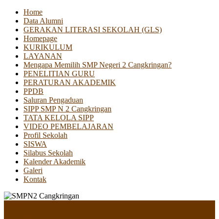
Home
Data Alumni
GERAKAN LITERASI SEKOLAH (GLS)
Homepage
KURIKULUM
LAYANAN
Mengapa Memilih SMP Negeri 2 Cangkringan?
PENELITIAN GURU
PERATURAN AKADEMIK
PPDB
Saluran Pengaduan
SIPP SMP N 2 Cangkringan
TATA KELOLA SIPP
VIDEO PEMBELAJARAN
Profil Sekolah
SISWA
Silabus Sekolah
Kalender Akademik
Galeri
Kontak
Menu