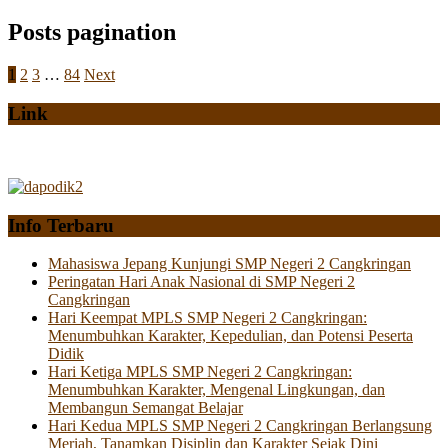
Posts pagination
1
2
3
…
84
Next
Link
Info Terbaru
Mahasiswa Jepang Kunjungi SMP Negeri 2 Cangkringan
Peringatan Hari Anak Nasional di SMP Negeri 2
Cangkringan
Hari Keempat MPLS SMP Negeri 2 Cangkringan:
Menumbuhkan Karakter, Kepedulian, dan Potensi Peserta
Didik
Hari Ketiga MPLS SMP Negeri 2 Cangkringan:
Menumbuhkan Karakter, Mengenal Lingkungan, dan
Membangun Semangat Belajar
Hari Kedua MPLS SMP Negeri 2 Cangkringan Berlangsung
Meriah, Tanamkan Disiplin dan Karakter Sejak Dini