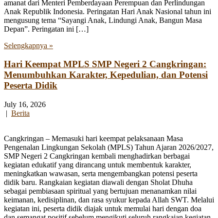
amanat dari Menteri Pemberdayaan Perempuan dan Perlindungan
Anak Republik Indonesia. Peringatan Hari Anak Nasional tahun ini
mengusung tema “Sayangi Anak, Lindungi Anak, Bangun Masa
Depan”. Peringatan ini […]
Selengkapnya »
Hari Keempat MPLS SMP Negeri 2 Cangkringan:
Menumbuhkan Karakter, Kepedulian, dan Potensi
Peserta Didik
July 16, 2026
|
Berita
Cangkringan – Memasuki hari keempat pelaksanaan Masa
Pengenalan Lingkungan Sekolah (MPLS) Tahun Ajaran 2026/2027,
SMP Negeri 2 Cangkringan kembali menghadirkan berbagai
kegiatan edukatif yang dirancang untuk membentuk karakter,
meningkatkan wawasan, serta mengembangkan potensi peserta
didik baru. Rangkaian kegiatan diawali dengan Sholat Dhuha
sebagai pembiasaan spiritual yang bertujuan menanamkan nilai
keimanan, kedisiplinan, dan rasa syukur kepada Allah SWT. Melalui
kegiatan ini, peserta didik diajak untuk memulai hari dengan doa
dan semangat positif sebelum mengikuti seluruh rangkaian kegiatan