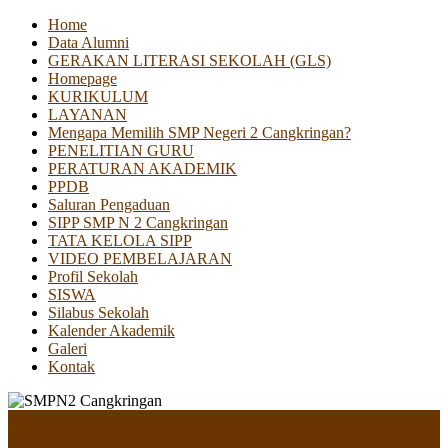
Home
Data Alumni
GERAKAN LITERASI SEKOLAH (GLS)
Homepage
KURIKULUM
LAYANAN
Mengapa Memilih SMP Negeri 2 Cangkringan?
PENELITIAN GURU
PERATURAN AKADEMIK
PPDB
Saluran Pengaduan
SIPP SMP N 2 Cangkringan
TATA KELOLA SIPP
VIDEO PEMBELAJARAN
Profil Sekolah
SISWA
Silabus Sekolah
Kalender Akademik
Galeri
Kontak
Menu