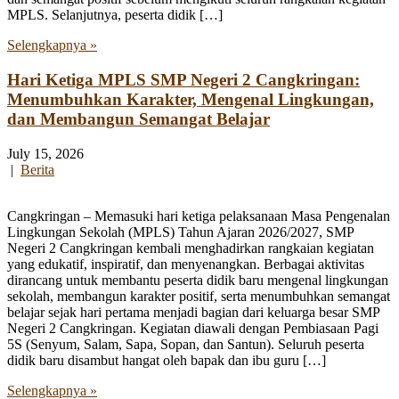
MPLS. Selanjutnya, peserta didik […]
Selengkapnya »
Hari Ketiga MPLS SMP Negeri 2 Cangkringan:
Menumbuhkan Karakter, Mengenal Lingkungan,
dan Membangun Semangat Belajar
July 15, 2026
|
Berita
Cangkringan – Memasuki hari ketiga pelaksanaan Masa Pengenalan
Lingkungan Sekolah (MPLS) Tahun Ajaran 2026/2027, SMP
Negeri 2 Cangkringan kembali menghadirkan rangkaian kegiatan
yang edukatif, inspiratif, dan menyenangkan. Berbagai aktivitas
dirancang untuk membantu peserta didik baru mengenal lingkungan
sekolah, membangun karakter positif, serta menumbuhkan semangat
belajar sejak hari pertama menjadi bagian dari keluarga besar SMP
Negeri 2 Cangkringan. Kegiatan diawali dengan Pembiasaan Pagi
5S (Senyum, Salam, Sapa, Sopan, dan Santun). Seluruh peserta
didik baru disambut hangat oleh bapak dan ibu guru […]
Selengkapnya »