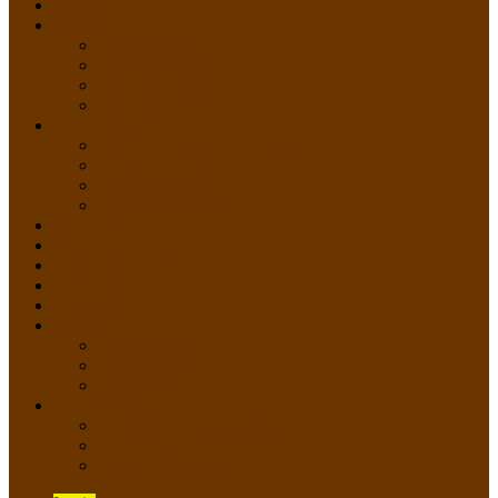
HOME
PROFIL
Profil Sekolah
Fasilitas Sekolah
Visi Misi Sekolah
Guru dan Staff
AKADEMIK
PERATURAN AKADEMIK
KURIKULUM
Silabus Sekolah
Kalender Akademik
GALERI
PPDB
VIDEO PEMBELAJARAN
KONTAK
E-Raport
SISWA
Prestasi Siswa
Daftar Siswa
Data Alumni
LAYANAN
SIPP SMP N 2 Cangkringan
TATA KELOLA SIPP
Saluran Pengaduan