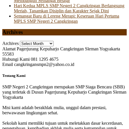
Membangun Semangat Belajar
Hari Kedua MPLS SMP Negeri 2 Cangkringan Berlangsung
Meriah, Tanamkan Disiplin dan Karakter Sejak Dini
Semangat Baru di Lereng Merapi: Keseruan Hari Pertama
MPLS SMP Negeri 2 Cangkringan
Archives
Archives
Alamat
Pagerjurang Kepuharjo Cangkringan Sleman Yogyakarta
55583
Hubungi Kami
081 1295 4675
Email
cangkringansmpn2@yahoo.co.id
Tentang Kami
SMP Negeri 2 Cangkringan merupakan SMP Siaga Bencara (SBB)
yang terletak di Dusun Pagerjurang Kepuharjo Cangkringan Sleman
Yogyakarta
Misi kami adalah berakhlak mulia, unggul dalam prestasi,
berwawasan lingkungan sehat.
Sekolah kami memiliki tujuan untuk meletakkan dasar kecerdasan,
pengetahuan, kepribadian akhlak mulia serta ketrampilan untuk