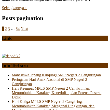
Selengkapnya »
Posts pagination
1
2
3
…
84
Next
Link
Info Terbaru
Mahasiswa Jepang Kunjungi SMP Negeri 2 Cangkringan
Peringatan Hari Anak Nasional di SMP Negeri 2
Cangkringan
Hari Keempat MPLS SMP Negeri 2 Cangkringan:
Menumbuhkan Karakter, Kepedulian, dan Potensi Peserta
Didik
Hari Ketiga MPLS SMP Negeri 2 Cangkringan:
Menumbuhkan Karakter, Mengenal Lingkungan, dan