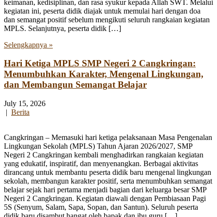
keimanan, kedisiplinan, dan rasa syukur kepada Allah SWT. Melalui
kegiatan ini, peserta didik diajak untuk memulai hari dengan doa
dan semangat positif sebelum mengikuti seluruh rangkaian kegiatan
MPLS. Selanjutnya, peserta didik […]
Selengkapnya »
Hari Ketiga MPLS SMP Negeri 2 Cangkringan:
Menumbuhkan Karakter, Mengenal Lingkungan,
dan Membangun Semangat Belajar
July 15, 2026
|
Berita
Cangkringan – Memasuki hari ketiga pelaksanaan Masa Pengenalan
Lingkungan Sekolah (MPLS) Tahun Ajaran 2026/2027, SMP
Negeri 2 Cangkringan kembali menghadirkan rangkaian kegiatan
yang edukatif, inspiratif, dan menyenangkan. Berbagai aktivitas
dirancang untuk membantu peserta didik baru mengenal lingkungan
sekolah, membangun karakter positif, serta menumbuhkan semangat
belajar sejak hari pertama menjadi bagian dari keluarga besar SMP
Negeri 2 Cangkringan. Kegiatan diawali dengan Pembiasaan Pagi
5S (Senyum, Salam, Sapa, Sopan, dan Santun). Seluruh peserta
didik baru disambut hangat oleh bapak dan ibu guru […]