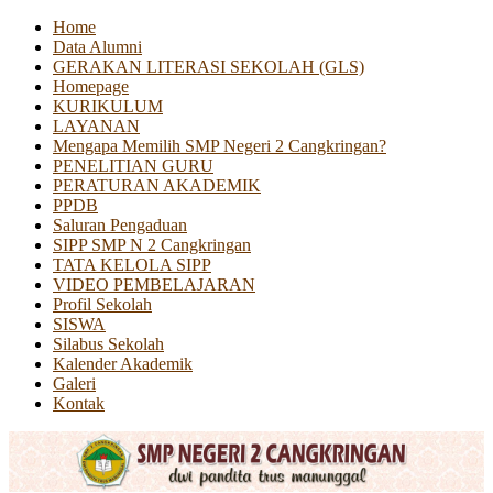
Home
Data Alumni
GERAKAN LITERASI SEKOLAH (GLS)
Homepage
KURIKULUM
LAYANAN
Mengapa Memilih SMP Negeri 2 Cangkringan?
PENELITIAN GURU
PERATURAN AKADEMIK
PPDB
Saluran Pengaduan
SIPP SMP N 2 Cangkringan
TATA KELOLA SIPP
VIDEO PEMBELAJARAN
Profil Sekolah
SISWA
Silabus Sekolah
Kalender Akademik
Galeri
Kontak