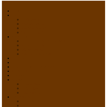
Menu
HOME
PROFIL
Profil Sekolah
Fasilitas Sekolah
Visi Misi Sekolah
Guru dan Staff
AKADEMIK
PERATURAN AKADEMIK
KURIKULUM
Silabus Sekolah
Kalender Akademik
GALERI
PPDB
VIDEO PEMBELAJARAN
KONTAK
E-Raport
SISWA
Prestasi Siswa
Daftar Siswa
Data Alumni
LAYANAN
SIPP SMP N 2 Cangkringan
TATA KELOLA SIPP