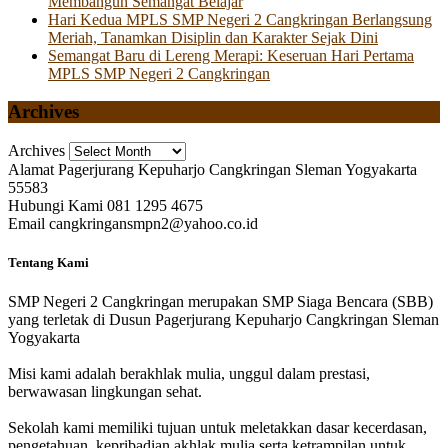
Membangun Semangat Belajar
Hari Kedua MPLS SMP Negeri 2 Cangkringan Berlangsung
Meriah, Tanamkan Disiplin dan Karakter Sejak Dini
Semangat Baru di Lereng Merapi: Keseruan Hari Pertama
MPLS SMP Negeri 2 Cangkringan
Archives
Archives
Alamat
Pagerjurang Kepuharjo Cangkringan Sleman Yogyakarta
55583
Hubungi Kami
081 1295 4675
Email
cangkringansmpn2@yahoo.co.id
Tentang Kami
SMP Negeri 2 Cangkringan merupakan SMP Siaga Bencara (SBB)
yang terletak di Dusun Pagerjurang Kepuharjo Cangkringan Sleman
Yogyakarta
Misi kami adalah berakhlak mulia, unggul dalam prestasi,
berwawasan lingkungan sehat.
Sekolah kami memiliki tujuan untuk meletakkan dasar kecerdasan,
pengetahuan, kepribadian akhlak mulia serta ketrampilan untuk