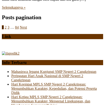
Selengkapnya »
Posts pagination
1
2
3
…
84
Next
Link
Info Terbaru
Mahasiswa Jepang Kunjungi SMP Negeri 2 Cangkringan
Peringatan Hari Anak Nasional di SMP Negeri 2
Cangkringan
Hari Keempat MPLS SMP Negeri 2 Cangkringan:
Menumbuhkan Karakter, Kepedulian, dan Potensi Peserta
Didik
Hari Ketiga MPLS SMP Negeri 2 Cangkringan:
Menumbuhkan Karakter, Mengenal Lingkungan, dan