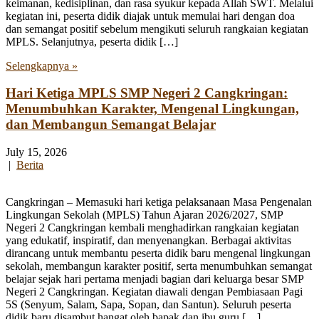
keimanan, kedisiplinan, dan rasa syukur kepada Allah SWT. Melalui
kegiatan ini, peserta didik diajak untuk memulai hari dengan doa
dan semangat positif sebelum mengikuti seluruh rangkaian kegiatan
MPLS. Selanjutnya, peserta didik […]
Selengkapnya »
Hari Ketiga MPLS SMP Negeri 2 Cangkringan:
Menumbuhkan Karakter, Mengenal Lingkungan,
dan Membangun Semangat Belajar
July 15, 2026
|
Berita
Cangkringan – Memasuki hari ketiga pelaksanaan Masa Pengenalan
Lingkungan Sekolah (MPLS) Tahun Ajaran 2026/2027, SMP
Negeri 2 Cangkringan kembali menghadirkan rangkaian kegiatan
yang edukatif, inspiratif, dan menyenangkan. Berbagai aktivitas
dirancang untuk membantu peserta didik baru mengenal lingkungan
sekolah, membangun karakter positif, serta menumbuhkan semangat
belajar sejak hari pertama menjadi bagian dari keluarga besar SMP
Negeri 2 Cangkringan. Kegiatan diawali dengan Pembiasaan Pagi
5S (Senyum, Salam, Sapa, Sopan, dan Santun). Seluruh peserta
didik baru disambut hangat oleh bapak dan ibu guru […]