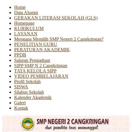
Home
Data Alumni
GERAKAN LITERASI SEKOLAH (GLS)
Homepage
KURIKULUM
LAYANAN
Mengapa Memilih SMP Negeri 2 Cangkringan?
PENELITIAN GURU
PERATURAN AKADEMIK
PPDB
Saluran Pengaduan
SIPP SMP N 2 Cangkringan
TATA KELOLA SIPP
VIDEO PEMBELAJARAN
Profil Sekolah
SISWA
Silabus Sekolah
Kalender Akademik
Galeri
Kontak