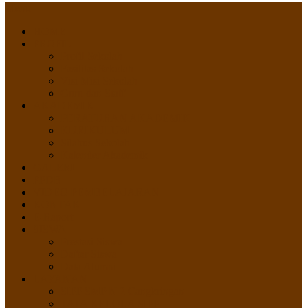
Menu
HOME
PROFIL
Profil Sekolah
Fasilitas Sekolah
Visi Misi Sekolah
Guru dan Staff
AKADEMIK
PERATURAN AKADEMIK
KURIKULUM
Silabus Sekolah
Kalender Akademik
GALERI
PPDB
VIDEO PEMBELAJARAN
KONTAK
E-Raport
SISWA
Prestasi Siswa
Daftar Siswa
Data Alumni
LAYANAN
SIPP SMP N 2 Cangkringan
TATA KELOLA SIPP