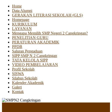
Home
Data Alumni
GERAKAN LITERASI SEKOLAH (GLS)
Homepage
KURIKULUM
LAYANAN
Mengapa Memilih SMP Negeri 2 Cangkringan?
PENELITIAN GURU
PERATURAN AKADEMIK
PPDB
Saluran Pengaduan
SIPP SMP N 2 Cangkringan
TATA KELOLA SIPP
VIDEO PEMBELAJARAN
Profil Sekolah
SISWA
Silabus Sekolah
Kalender Akademik
Galeri
Kontak
Menu