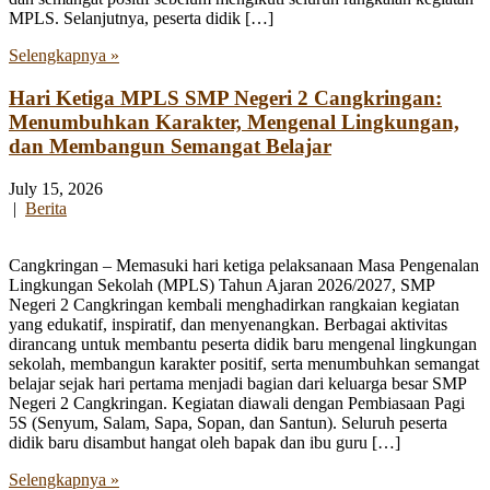
MPLS. Selanjutnya, peserta didik […]
Selengkapnya »
Hari Ketiga MPLS SMP Negeri 2 Cangkringan:
Menumbuhkan Karakter, Mengenal Lingkungan,
dan Membangun Semangat Belajar
July 15, 2026
|
Berita
Cangkringan – Memasuki hari ketiga pelaksanaan Masa Pengenalan
Lingkungan Sekolah (MPLS) Tahun Ajaran 2026/2027, SMP
Negeri 2 Cangkringan kembali menghadirkan rangkaian kegiatan
yang edukatif, inspiratif, dan menyenangkan. Berbagai aktivitas
dirancang untuk membantu peserta didik baru mengenal lingkungan
sekolah, membangun karakter positif, serta menumbuhkan semangat
belajar sejak hari pertama menjadi bagian dari keluarga besar SMP
Negeri 2 Cangkringan. Kegiatan diawali dengan Pembiasaan Pagi
5S (Senyum, Salam, Sapa, Sopan, dan Santun). Seluruh peserta
didik baru disambut hangat oleh bapak dan ibu guru […]
Selengkapnya »