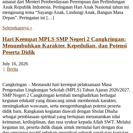
amanat dari Menteri Pemberdayaan Perempuan dan Perlindungan
Anak Republik Indonesia. Peringatan Hari Anak Nasional tahun ini
mengusung tema “Sayangi Anak, Lindungi Anak, Bangun Masa
Depan”. Peringatan ini […]
Selengkapnya »
Hari Keempat MPLS SMP Negeri 2 Cangkringan:
Menumbuhkan Karakter, Kepedulian, dan Potensi
Peserta Didik
July 16, 2026
|
Berita
Cangkringan – Memasuki hari keempat pelaksanaan Masa
Pengenalan Lingkungan Sekolah (MPLS) Tahun Ajaran 2026/2027,
SMP Negeri 2 Cangkringan kembali menghadirkan berbagai
kegiatan edukatif yang dirancang untuk membentuk karakter,
meningkatkan wawasan, serta mengembangkan potensi peserta
didik baru. Rangkaian kegiatan diawali dengan Sholat Dhuha
sebagai pembiasaan spiritual yang bertujuan menanamkan nilai
keimanan, kedisiplinan, dan rasa syukur kepada Allah SWT. Melalui
kegiatan ini, peserta didik diajak untuk memulai hari dengan doa
dan semangat positif sebelum mengikuti seluruh rangkaian kegiatan