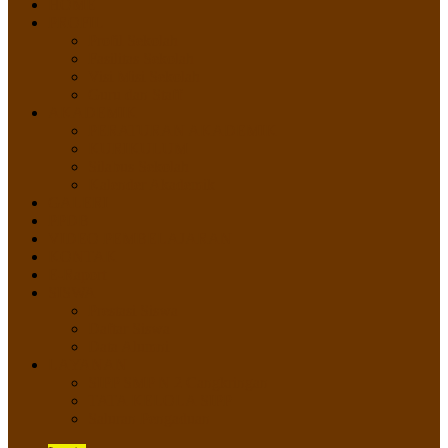
HOME
PROFIL
Profil Sekolah
Fasilitas Sekolah
Visi Misi Sekolah
Guru dan Staff
AKADEMIK
PERATURAN AKADEMIK
KURIKULUM
Silabus Sekolah
Kalender Akademik
GALERI
PPDB
VIDEO PEMBELAJARAN
KONTAK
E-Raport
SISWA
Prestasi Siswa
Daftar Siswa
Data Alumni
LAYANAN
SIPP SMP N 2 Cangkringan
TATA KELOLA SIPP
Saluran Pengaduan