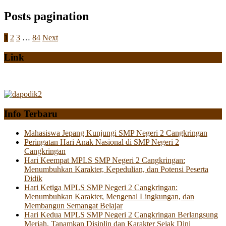
Posts pagination
1
2
3
…
84
Next
Link
Info Terbaru
Mahasiswa Jepang Kunjungi SMP Negeri 2 Cangkringan
Peringatan Hari Anak Nasional di SMP Negeri 2
Cangkringan
Hari Keempat MPLS SMP Negeri 2 Cangkringan:
Menumbuhkan Karakter, Kepedulian, dan Potensi Peserta
Didik
Hari Ketiga MPLS SMP Negeri 2 Cangkringan:
Menumbuhkan Karakter, Mengenal Lingkungan, dan
Membangun Semangat Belajar
Hari Kedua MPLS SMP Negeri 2 Cangkringan Berlangsung
Meriah, Tanamkan Disiplin dan Karakter Sejak Dini