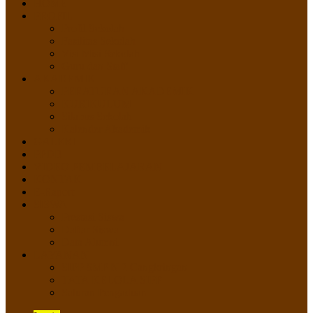
HOME
PROFIL
Profil Sekolah
Fasilitas Sekolah
Visi Misi Sekolah
Guru dan Staff
AKADEMIK
PERATURAN AKADEMIK
KURIKULUM
Silabus Sekolah
Kalender Akademik
GALERI
PPDB
VIDEO PEMBELAJARAN
KONTAK
E-Raport
SISWA
Prestasi Siswa
Daftar Siswa
Data Alumni
LAYANAN
SIPP SMP N 2 Cangkringan
TATA KELOLA SIPP
Saluran Pengaduan