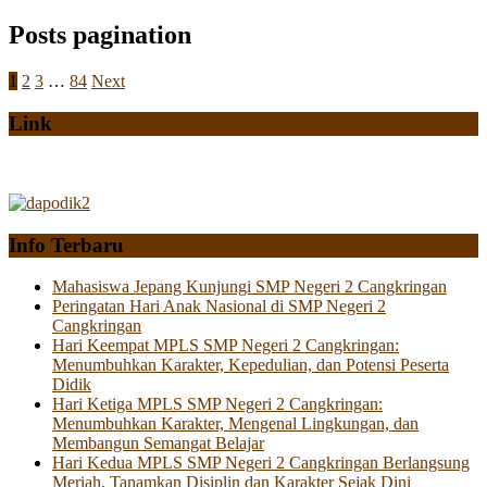
Posts pagination
1
2
3
…
84
Next
Link
Info Terbaru
Mahasiswa Jepang Kunjungi SMP Negeri 2 Cangkringan
Peringatan Hari Anak Nasional di SMP Negeri 2
Cangkringan
Hari Keempat MPLS SMP Negeri 2 Cangkringan:
Menumbuhkan Karakter, Kepedulian, dan Potensi Peserta
Didik
Hari Ketiga MPLS SMP Negeri 2 Cangkringan:
Menumbuhkan Karakter, Mengenal Lingkungan, dan
Membangun Semangat Belajar
Hari Kedua MPLS SMP Negeri 2 Cangkringan Berlangsung
Meriah, Tanamkan Disiplin dan Karakter Sejak Dini