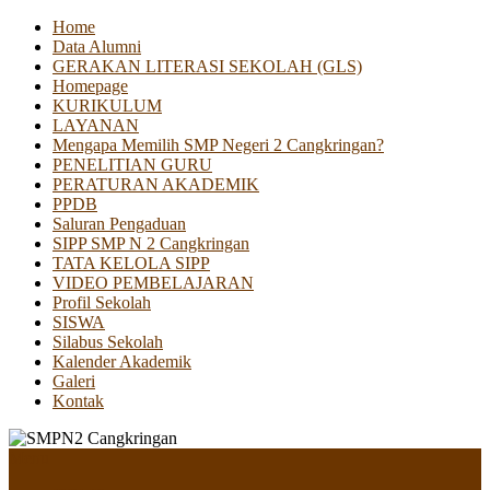
Home
Data Alumni
GERAKAN LITERASI SEKOLAH (GLS)
Homepage
KURIKULUM
LAYANAN
Mengapa Memilih SMP Negeri 2 Cangkringan?
PENELITIAN GURU
PERATURAN AKADEMIK
PPDB
Saluran Pengaduan
SIPP SMP N 2 Cangkringan
TATA KELOLA SIPP
VIDEO PEMBELAJARAN
Profil Sekolah
SISWA
Silabus Sekolah
Kalender Akademik
Galeri
Kontak
Menu