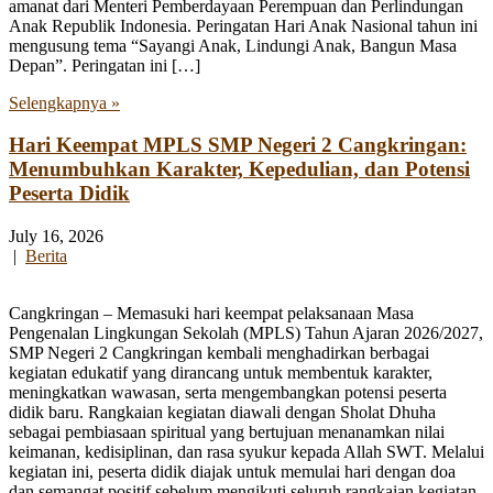
amanat dari Menteri Pemberdayaan Perempuan dan Perlindungan
Anak Republik Indonesia. Peringatan Hari Anak Nasional tahun ini
mengusung tema “Sayangi Anak, Lindungi Anak, Bangun Masa
Depan”. Peringatan ini […]
Selengkapnya »
Hari Keempat MPLS SMP Negeri 2 Cangkringan:
Menumbuhkan Karakter, Kepedulian, dan Potensi
Peserta Didik
July 16, 2026
|
Berita
Cangkringan – Memasuki hari keempat pelaksanaan Masa
Pengenalan Lingkungan Sekolah (MPLS) Tahun Ajaran 2026/2027,
SMP Negeri 2 Cangkringan kembali menghadirkan berbagai
kegiatan edukatif yang dirancang untuk membentuk karakter,
meningkatkan wawasan, serta mengembangkan potensi peserta
didik baru. Rangkaian kegiatan diawali dengan Sholat Dhuha
sebagai pembiasaan spiritual yang bertujuan menanamkan nilai
keimanan, kedisiplinan, dan rasa syukur kepada Allah SWT. Melalui
kegiatan ini, peserta didik diajak untuk memulai hari dengan doa
dan semangat positif sebelum mengikuti seluruh rangkaian kegiatan