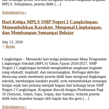
MPLS. Selanjutnya, peserta didik […]
Selengkapnya »
Hari Ketiga MPLS SMP Negeri 2 Cangkringan:
Menumbuhkan Karakter, Mengenal Lingkungan,
dan Membangun Semangat Belajar
July 15, 2026
|
Berita
Cangkringan – Memasuki hari ketiga pelaksanaan Masa Pengenalan
Lingkungan Sekolah (MPLS) Tahun Ajaran 2026/2027, SMP
Negeri 2 Cangkringan kembali menghadirkan rangkaian kegiatan
yang edukatif, inspiratif, dan menyenangkan. Berbagai aktivitas
dirancang untuk membantu peserta didik baru mengenal lingkungan
sekolah, membangun karakter positif, serta menumbuhkan semangat
belajar sejak hari pertama menjadi bagian dari keluarga besar SMP
Negeri 2 Cangkringan. Kegiatan diawali dengan Pembiasaan Pagi
5S (Senyum, Salam, Sapa, Sopan, dan Santun). Seluruh peserta
didik baru disambut hangat oleh bapak dan ibu guru […]
Selengkapnya »