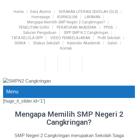
Home
Data Alumni
GERAKAN LITERASI SEKOLAH (GLS)
Homepage
KURIKULUM
LAYANAN
Mengapa Memilih SMP Negeri 2 Cangkringan?
PENELITIAN GURU
PERATURAN AKADEMIK
PPDB
Saluran Pengaduan
SIPP SMP N 2 Cangkringan
TATA KELOLA SIPP
VIDEO PEMBELAJARAN
Profil Sekolah
SISWA
Silabus Sekolah
Kalender Akademik
Galeri
Kontak
Menu
[huge_it_slider id='1']
Mengapa Memilih SMP Negeri 2
Cangkringan?
SMP Negeri 2 Cangkringan merupakan Sekolah Siaga