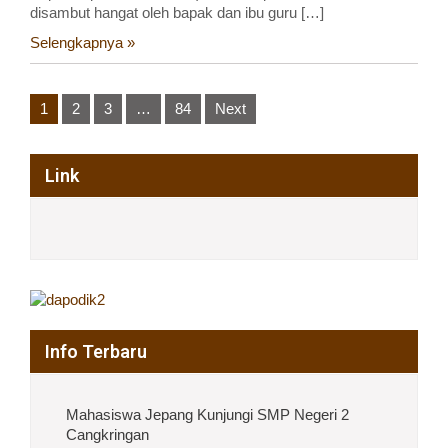
disambut hangat oleh bapak dan ibu guru […]
Selengkapnya »
Posts
1
2
3
…
84
Next
pagination
Link
Info Terbaru
Mahasiswa Jepang Kunjungi SMP Negeri 2
Cangkringan