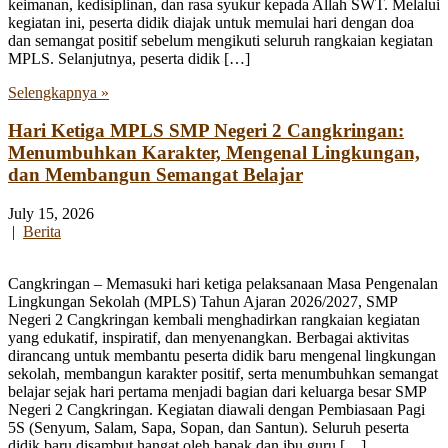
keimanan, kedisiplinan, dan rasa syukur kepada Allah SWT. Melalui
kegiatan ini, peserta didik diajak untuk memulai hari dengan doa
dan semangat positif sebelum mengikuti seluruh rangkaian kegiatan
MPLS. Selanjutnya, peserta didik […]
Selengkapnya »
Hari Ketiga MPLS SMP Negeri 2 Cangkringan:
Menumbuhkan Karakter, Mengenal Lingkungan,
dan Membangun Semangat Belajar
July 15, 2026
|
Berita
Cangkringan – Memasuki hari ketiga pelaksanaan Masa Pengenalan
Lingkungan Sekolah (MPLS) Tahun Ajaran 2026/2027, SMP
Negeri 2 Cangkringan kembali menghadirkan rangkaian kegiatan
yang edukatif, inspiratif, dan menyenangkan. Berbagai aktivitas
dirancang untuk membantu peserta didik baru mengenal lingkungan
sekolah, membangun karakter positif, serta menumbuhkan semangat
belajar sejak hari pertama menjadi bagian dari keluarga besar SMP
Negeri 2 Cangkringan. Kegiatan diawali dengan Pembiasaan Pagi
5S (Senyum, Salam, Sapa, Sopan, dan Santun). Seluruh peserta
didik baru disambut hangat oleh bapak dan ibu guru […]