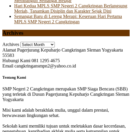
Membangun Semangat Belajar
Hari Kedua MPLS SMP Negeri 2 Cangkringan Berlangsung
Meriah, Tanamkan Disiplin dan Karakter Sejak Dini
Semangat Baru di Lereng Merapi: Keseruan Hari Pertama
MPLS SMP Negeri 2 Cangkringan
Archives
Archives
Alamat
Pagerjurang Kepuharjo Cangkringan Sleman Yogyakarta
55583
Hubungi Kami
081 1295 4675
Email
cangkringansmpn2@yahoo.co.id
Tentang Kami
SMP Negeri 2 Cangkringan merupakan SMP Siaga Bencara (SBB)
yang terletak di Dusun Pagerjurang Kepuharjo Cangkringan Sleman
Yogyakarta
Misi kami adalah berakhlak mulia, unggul dalam prestasi,
berwawasan lingkungan sehat.
Sekolah kami memiliki tujuan untuk meletakkan dasar kecerdasan,
pengetahuan, kepribadian akhlak mulia serta ketrampilan untuk