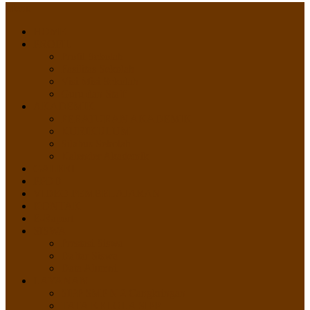
Menu
HOME
PROFIL
Profil Sekolah
Fasilitas Sekolah
Visi Misi Sekolah
Guru dan Staff
AKADEMIK
PERATURAN AKADEMIK
KURIKULUM
Silabus Sekolah
Kalender Akademik
GALERI
PPDB
VIDEO PEMBELAJARAN
KONTAK
E-Raport
SISWA
Prestasi Siswa
Daftar Siswa
Data Alumni
LAYANAN
SIPP SMP N 2 Cangkringan
TATA KELOLA SIPP