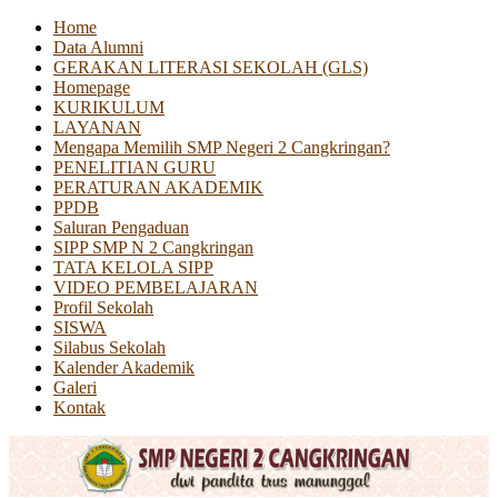
Home
Data Alumni
GERAKAN LITERASI SEKOLAH (GLS)
Homepage
KURIKULUM
LAYANAN
Mengapa Memilih SMP Negeri 2 Cangkringan?
PENELITIAN GURU
PERATURAN AKADEMIK
PPDB
Saluran Pengaduan
SIPP SMP N 2 Cangkringan
TATA KELOLA SIPP
VIDEO PEMBELAJARAN
Profil Sekolah
SISWA
Silabus Sekolah
Kalender Akademik
Galeri
Kontak