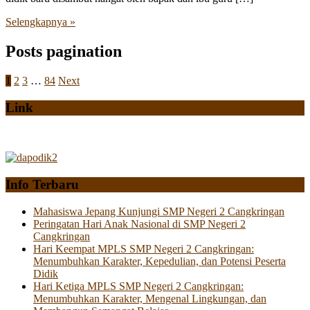
Selengkapnya »
Posts pagination
1
2
3
…
84
Next
Link
Info Terbaru
Mahasiswa Jepang Kunjungi SMP Negeri 2 Cangkringan
Peringatan Hari Anak Nasional di SMP Negeri 2
Cangkringan
Hari Keempat MPLS SMP Negeri 2 Cangkringan:
Menumbuhkan Karakter, Kepedulian, dan Potensi Peserta
Didik
Hari Ketiga MPLS SMP Negeri 2 Cangkringan:
Menumbuhkan Karakter, Mengenal Lingkungan, dan