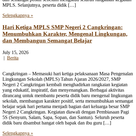
MPLS. Selanjutnya, peserta didik […]
Selengkapnya »
Hari Ketiga MPLS SMP Negeri 2 Cangkringan:
Menumbuhkan Karakter, Mengenal Lingkungan,
dan Membangun Semangat Belajar
July 15, 2026
|
Berita
Cangkringan – Memasuki hari ketiga pelaksanaan Masa Pengenalan
Lingkungan Sekolah (MPLS) Tahun Ajaran 2026/2027, SMP
Negeri 2 Cangkringan kembali menghadirkan rangkaian kegiatan
yang edukatif, inspiratif, dan menyenangkan. Berbagai aktivitas
dirancang untuk membantu peserta didik baru mengenal lingkungan
sekolah, membangun karakter positif, serta menumbuhkan semangat
belajar sejak hari pertama menjadi bagian dari keluarga besar SMP
Negeri 2 Cangkringan. Kegiatan diawali dengan Pembiasaan Pagi
5S (Senyum, Salam, Sapa, Sopan, dan Santun). Seluruh peserta
didik baru disambut hangat oleh bapak dan ibu guru […]
Selengkapnya »