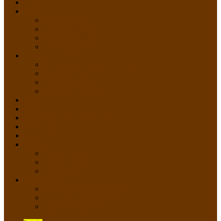
HOME
PROFIL
Profil Sekolah
Fasilitas Sekolah
Visi Misi Sekolah
Guru dan Staff
AKADEMIK
PERATURAN AKADEMIK
KURIKULUM
Silabus Sekolah
Kalender Akademik
GALERI
PPDB
VIDEO PEMBELAJARAN
KONTAK
E-Raport
SISWA
Prestasi Siswa
Daftar Siswa
Data Alumni
LAYANAN
SIPP SMP N 2 Cangkringan
TATA KELOLA SIPP
Saluran Pengaduan