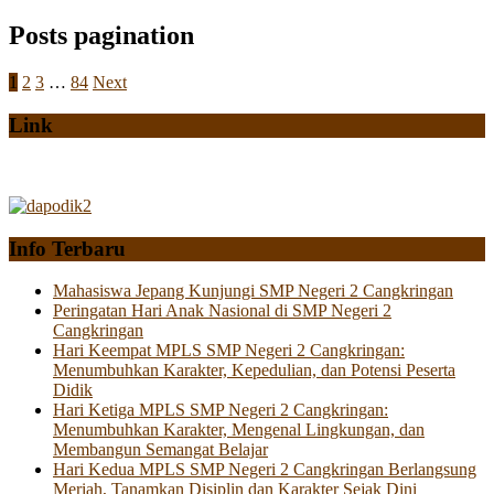
Posts pagination
1
2
3
…
84
Next
Link
Info Terbaru
Mahasiswa Jepang Kunjungi SMP Negeri 2 Cangkringan
Peringatan Hari Anak Nasional di SMP Negeri 2
Cangkringan
Hari Keempat MPLS SMP Negeri 2 Cangkringan:
Menumbuhkan Karakter, Kepedulian, dan Potensi Peserta
Didik
Hari Ketiga MPLS SMP Negeri 2 Cangkringan:
Menumbuhkan Karakter, Mengenal Lingkungan, dan
Membangun Semangat Belajar
Hari Kedua MPLS SMP Negeri 2 Cangkringan Berlangsung
Meriah, Tanamkan Disiplin dan Karakter Sejak Dini