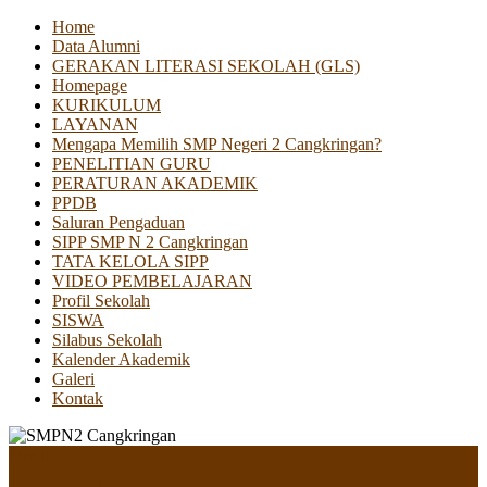
Home
Data Alumni
GERAKAN LITERASI SEKOLAH (GLS)
Homepage
KURIKULUM
LAYANAN
Mengapa Memilih SMP Negeri 2 Cangkringan?
PENELITIAN GURU
PERATURAN AKADEMIK
PPDB
Saluran Pengaduan
SIPP SMP N 2 Cangkringan
TATA KELOLA SIPP
VIDEO PEMBELAJARAN
Profil Sekolah
SISWA
Silabus Sekolah
Kalender Akademik
Galeri
Kontak
Menu