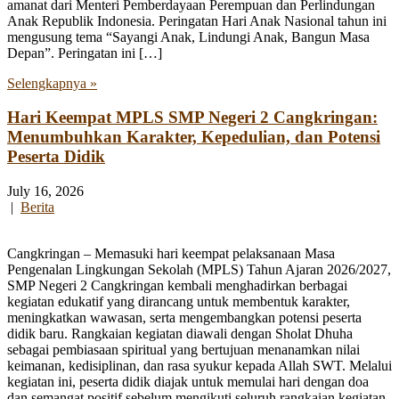
amanat dari Menteri Pemberdayaan Perempuan dan Perlindungan
Anak Republik Indonesia. Peringatan Hari Anak Nasional tahun ini
mengusung tema “Sayangi Anak, Lindungi Anak, Bangun Masa
Depan”. Peringatan ini […]
Selengkapnya »
Hari Keempat MPLS SMP Negeri 2 Cangkringan:
Menumbuhkan Karakter, Kepedulian, dan Potensi
Peserta Didik
July 16, 2026
|
Berita
Cangkringan – Memasuki hari keempat pelaksanaan Masa
Pengenalan Lingkungan Sekolah (MPLS) Tahun Ajaran 2026/2027,
SMP Negeri 2 Cangkringan kembali menghadirkan berbagai
kegiatan edukatif yang dirancang untuk membentuk karakter,
meningkatkan wawasan, serta mengembangkan potensi peserta
didik baru. Rangkaian kegiatan diawali dengan Sholat Dhuha
sebagai pembiasaan spiritual yang bertujuan menanamkan nilai
keimanan, kedisiplinan, dan rasa syukur kepada Allah SWT. Melalui
kegiatan ini, peserta didik diajak untuk memulai hari dengan doa
dan semangat positif sebelum mengikuti seluruh rangkaian kegiatan