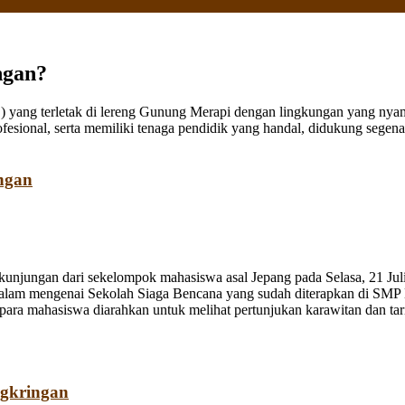
ngan?
ang terletak di lereng Gunung Merapi dengan lingkungan yang nyaman
fesional, serta memiliki tenaga pendidik yang handal, didukung sege
ngan
jungan dari sekelompok mahasiswa asal Jepang pada Selasa, 21 Juli
dalam mengenai Sekolah Siaga Bencana yang sudah diterapkan di SMP
a mahasiswa diarahkan untuk melihat pertunjukan karawitan dan tari o
ngkringan