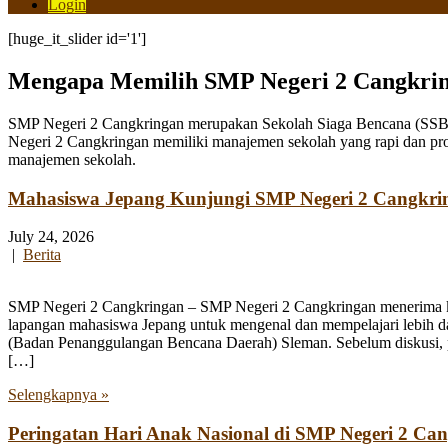
Login
[huge_it_slider id='1']
Mengapa Memilih SMP Negeri 2 Cangkri
SMP Negeri 2 Cangkringan merupakan Sekolah Siaga Bencana (SSB) y
Negeri 2 Cangkringan memiliki manajemen sekolah yang rapi dan pro
manajemen sekolah.
Mahasiswa Jepang Kunjungi SMP Negeri 2 Cangkri
July 24, 2026
|
Berita
SMP Negeri 2 Cangkringan – SMP Negeri 2 Cangkringan menerima kun
lapangan mahasiswa Jepang untuk mengenal dan mempelajari lebih 
(Badan Penanggulangan Bencana Daerah) Sleman. Sebelum diskusi, par
[…]
Selengkapnya »
Peringatan Hari Anak Nasional di SMP Negeri 2 Ca