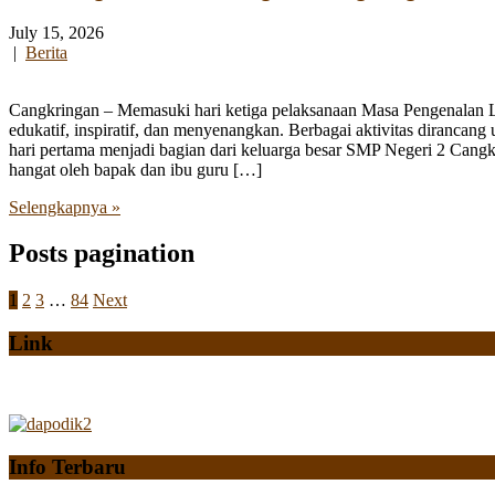
July 15, 2026
|
Berita
Cangkringan – Memasuki hari ketiga pelaksanaan Masa Pengenalan
edukatif, inspiratif, dan menyenangkan. Berbagai aktivitas diranca
hari pertama menjadi bagian dari keluarga besar SMP Negeri 2 Cangk
hangat oleh bapak dan ibu guru […]
Selengkapnya »
Posts pagination
1
2
3
…
84
Next
Link
Info Terbaru