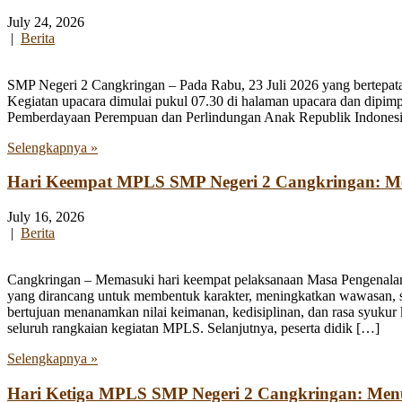
July 24, 2026
|
Berita
SMP Negeri 2 Cangkringan – Pada Rabu, 23 Juli 2026 yang bertepata
Kegiatan upacara dimulai pukul 07.30 di halaman upacara dan dipim
Pemberdayaan Perempuan dan Perlindungan Anak Republik Indonesia
Selengkapnya »
Hari Keempat MPLS SMP Negeri 2 Cangkringan: Men
July 16, 2026
|
Berita
Cangkringan – Memasuki hari keempat pelaksanaan Masa Pengenala
yang dirancang untuk membentuk karakter, meningkatkan wawasan, se
bertujuan menanamkan nilai keimanan, kedisiplinan, dan rasa syukur 
seluruh rangkaian kegiatan MPLS. Selanjutnya, peserta didik […]
Selengkapnya »
Hari Ketiga MPLS SMP Negeri 2 Cangkringan: Me