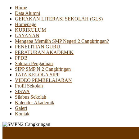
Home
Data Alumni
GERAKAN LITERASI SEKOLAH (GLS)
Homepage
KURIKULUM
LAYANAN
Mengapa Memilih SMP Negeri 2 Cangkringan?
PENELITIAN GURU
PERATURAN AKADEMIK
PPDB
Saluran Pengaduan
SIPP SMP N 2 Cangkringan
TATA KELOLA SIPP
VIDEO PEMBELAJARAN
Profil Sekolah
SISWA
Silabus Sekolah
Kalender Akademik
Galeri
Kontak
Menu