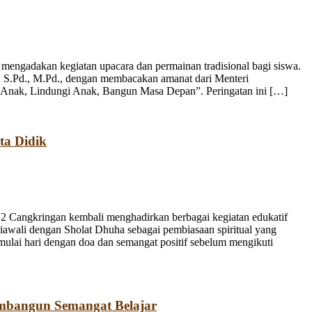
engadakan kegiatan upacara dan permainan tradisional bagi siswa.
, S.Pd., M.Pd., dengan membacakan amanat dari Menteri
 Anak, Lindungi Anak, Bangun Masa Depan”. Peringatan ini […]
ta Didik
 Cangkringan kembali menghadirkan berbagai kegiatan edukatif
iawali dengan Sholat Dhuha sebagai pembiasaan spiritual yang
emulai hari dengan doa dan semangat positif sebelum mengikuti
mbangun Semangat Belajar