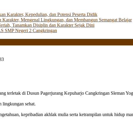
Karakter, Kepedulian, dan Potensi Peserta Didik
 Karakter, Mengenal Lingkungan, dan Membangun Semangat Belajar
iah, Tanamkan Disiplin dan Karakter Sejak Dini
LS SMP Negeri 2 Cangkringan
83
g terletak di Dusun Pagerjurang Kepuharjo Cangkringan Sleman Yog
n lingkungan sehat.
getahuan, kepribadian akhlak mulia serta ketrampilan untuk hidup mand