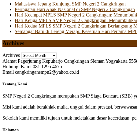
Mahasiswa Jepang Kunjungi SMP Negeri 2 Cangkringan
Peringatan Hari Anak Nasional di SMP Negeri 2 Cangkringan
Hari Keempat MPLS SMP Negeri 2 Cangkringan: Menumbuhkan 
Hari Ketiga MPLS SMP Negeri 2 Cangkringan: Menumbuhkan
Hari Kedua MPLS SMP Negeri 2 Cangkringan Berlangsung Mer
Semangat Baru di Lereng Merapi: Keseruan Hari Pertama MP
Archives
Archives
Alamat
Pagerjurang Kepuharjo Cangkringan Sleman Yogyakarta 555
Hubungi Kami
081 1295 4675
Email
cangkringansmpn2@yahoo.co.id
Tentang Kami
SMP Negeri 2 Cangkringan merupakan SMP Siaga Bencara (SBB) yan
Misi kami adalah berakhlak mulia, unggul dalam prestasi, berwawasa
Sekolah kami memiliki tujuan untuk meletakkan dasar kecerdasan, pen
Halaman