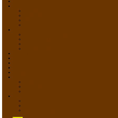
HOME
PROFIL
Profil Sekolah
Fasilitas Sekolah
Visi Misi Sekolah
Guru dan Staff
AKADEMIK
PERATURAN AKADEMIK
KURIKULUM
Silabus Sekolah
Kalender Akademik
GALERI
PPDB
VIDEO PEMBELAJARAN
KONTAK
E-Raport
SISWA
Prestasi Siswa
Daftar Siswa
Data Alumni
LAYANAN
SIPP SMP N 2 Cangkringan
TATA KELOLA SIPP
Saluran Pengaduan