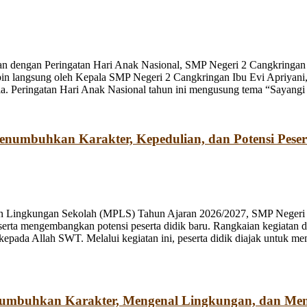
n dengan Peringatan Hari Anak Nasional, SMP Negeri 2 Cangkringan m
pin langsung oleh Kepala SMP Negeri 2 Cangkringan Ibu Evi Apriyani
. Peringatan Hari Anak Nasional tahun ini mengusung tema “Sayangi
umbuhkan Karakter, Kepedulian, dan Potensi Peser
n Lingkungan Sekolah (MPLS) Tahun Ajaran 2026/2027, SMP Negeri 2
rta mengembangkan potensi peserta didik baru. Rangkaian kegiatan d
kepada Allah SWT. Melalui kegiatan ini, peserta didik diajak untuk m
numbuhkan Karakter, Mengenal Lingkungan, dan Me