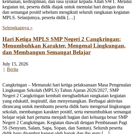
keimanan, kedisiplinan, dan rasa syukur kepada Allah SWT. Melalui
kegiatan ini, peserta didik diajak untuk memulai hari dengan doa
dan semangat positif sebelum mengikuti seluruh rangkaian kegiatan
MPLS. Selanjutnya, peserta didik […]
Selengkapnya »
Hari Ketiga MPLS SMP Negeri 2 Cangkringan:
Menumbuhkan Karakter, Mengenal Lingkungan,
dan Membangun Semangat Belajar
July 15, 2026
|
Berita
Cangkringan – Memasuki hari ketiga pelaksanaan Masa Pengenalan
Lingkungan Sekolah (MPLS) Tahun Ajaran 2026/2027, SMP
Negeri 2 Cangkringan kembali menghadirkan rangkaian kegiatan
yang edukatif, inspiratif, dan menyenangkan. Berbagai aktivitas
dirancang untuk membantu peserta didik baru mengenal lingkungan
sekolah, membangun karakter positif, serta menumbuhkan semangat
belajar sejak hari pertama menjadi bagian dari keluarga besar SMP
Negeri 2 Cangkringan. Kegiatan diawali dengan Pembiasaan Pagi
5S (Senyum, Salam, Sapa, Sopan, dan Santun). Seluruh peserta
didik baru disambut hangat oleh bapak dan ibu guru […]