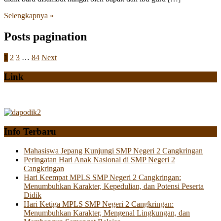
Selengkapnya »
Posts pagination
1
2
3
…
84
Next
Link
Info Terbaru
Mahasiswa Jepang Kunjungi SMP Negeri 2 Cangkringan
Peringatan Hari Anak Nasional di SMP Negeri 2
Cangkringan
Hari Keempat MPLS SMP Negeri 2 Cangkringan:
Menumbuhkan Karakter, Kepedulian, dan Potensi Peserta
Didik
Hari Ketiga MPLS SMP Negeri 2 Cangkringan:
Menumbuhkan Karakter, Mengenal Lingkungan, dan