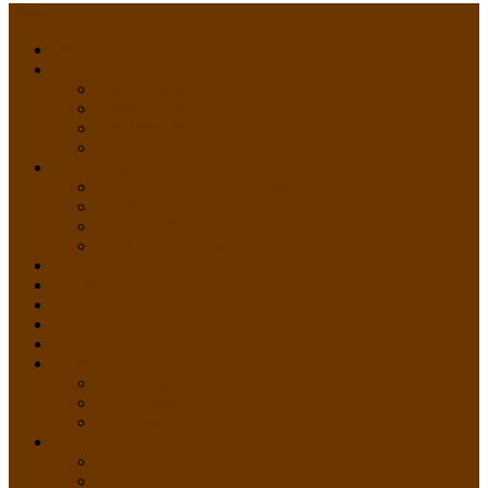
Menu
HOME
PROFIL
Profil Sekolah
Fasilitas Sekolah
Visi Misi Sekolah
Guru dan Staff
AKADEMIK
PERATURAN AKADEMIK
KURIKULUM
Silabus Sekolah
Kalender Akademik
GALERI
PPDB
VIDEO PEMBELAJARAN
KONTAK
E-Raport
SISWA
Prestasi Siswa
Daftar Siswa
Data Alumni
LAYANAN
SIPP SMP N 2 Cangkringan
TATA KELOLA SIPP