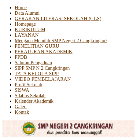
Home
Data Alumni
GERAKAN LITERASI SEKOLAH (GLS)
Homepage
KURIKULUM
LAYANAN
Mengapa Memilih SMP Negeri 2 Cangkringan?
PENELITIAN GURU
PERATURAN AKADEMIK
PPDB
Saluran Pengaduan
SIPP SMP N 2 Cangkringan
TATA KELOLA SIPP
VIDEO PEMBELAJARAN
Profil Sekolah
SISWA
Silabus Sekolah
Kalender Akademik
Galeri
Kontak