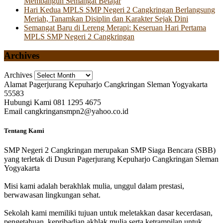
Membangun Semangat Belajar
Hari Kedua MPLS SMP Negeri 2 Cangkringan Berlangsung
Meriah, Tanamkan Disiplin dan Karakter Sejak Dini
Semangat Baru di Lereng Merapi: Keseruan Hari Pertama
MPLS SMP Negeri 2 Cangkringan
Archives
Archives
Alamat
Pagerjurang Kepuharjo Cangkringan Sleman Yogyakarta
55583
Hubungi Kami
081 1295 4675
Email
cangkringansmpn2@yahoo.co.id
Tentang Kami
SMP Negeri 2 Cangkringan merupakan SMP Siaga Bencara (SBB)
yang terletak di Dusun Pagerjurang Kepuharjo Cangkringan Sleman
Yogyakarta
Misi kami adalah berakhlak mulia, unggul dalam prestasi,
berwawasan lingkungan sehat.
Sekolah kami memiliki tujuan untuk meletakkan dasar kecerdasan,
pengetahuan, kepribadian akhlak mulia serta ketrampilan untuk