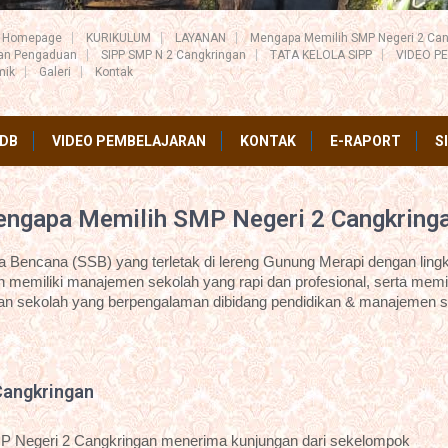
Homepage
KURIKULUM
LAYANAN
Mengapa Memilih SMP Negeri 2 Can
ran Pengaduan
SIPP SMP N 2 Cangkringan
TATA KELOLA SIPP
VIDEO P
mik
Galeri
Kontak
DB
VIDEO PEMBELAJARAN
KONTAK
E-RAPORT
S
ngapa Memilih SMP Negeri 2 Cangkring
Bencana (SSB) yang terletak di lereng Gunung Merapi dengan lingk
 memiliki manajemen sekolah yang rapi dan profesional, serta memil
an sekolah yang berpengalaman dibidang pendidikan & manajemen s
Cangkringan
P Negeri 2 Cangkringan menerima kunjungan dari sekelompok