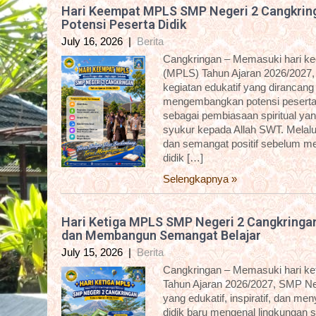
Hari Keempat MPLS SMP Negeri 2 Cangkring
Potensi Peserta Didik
July 16, 2026
|
Berita
Cangkringan – Memasuki hari k
(MPLS) Tahun Ajaran 2026/2027,
kegiatan edukatif yang dirancan
mengembangkan potensi peserta d
sebagai pembiasaan spiritual yan
syukur kepada Allah SWT. Melalui 
dan semangat positif sebelum me
didik […]
Selengkapnya »
Hari Ketiga MPLS SMP Negeri 2 Cangkringa
dan Membangun Semangat Belajar
July 15, 2026
|
Berita
Cangkringan – Memasuki hari k
Tahun Ajaran 2026/2027, SMP Ne
yang edukatif, inspiratif, dan m
didik baru mengenal lingkungan 