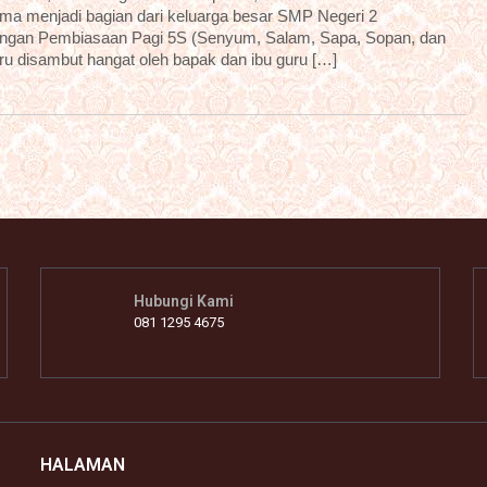
ama menjadi bagian dari keluarga besar SMP Negeri 2
dengan Pembiasaan Pagi 5S (Senyum, Salam, Sapa, Sopan, dan
aru disambut hangat oleh bapak dan ibu guru […]
Hubungi Kami
081 1295 4675
HALAMAN