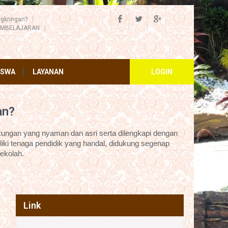
gkringan?
EMBELAJARAN
ISWA
LAYANAN
LOGIN
an?
ungan yang nyaman dan asri serta dilengkapi dengan
iki tenaga pendidik yang handal, didukung segenap
ekolah.
Link