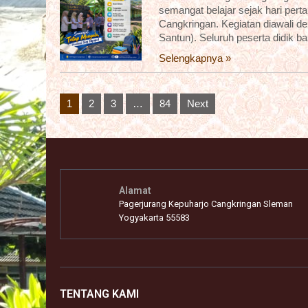
semangat belajar sejak hari pert
Cangkringan. Kegiatan diawali 
Santun). Seluruh peserta didik b
Selengkapnya »
Posts
1
2
3
…
84
Next
pagination
Alamat
Pagerjurang Kepuharjo Cangkringan Sleman
Yogyakarta 55583
TENTANG KAMI