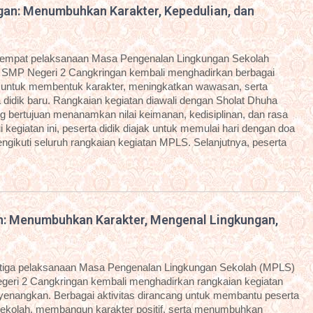
an: Menumbuhkan Karakter, Kepedulian, dan
eempat pelaksanaan Masa Pengenalan Lingkungan Sekolah
 SMP Negeri 2 Cangkringan kembali menghadirkan berbagai
g untuk membentuk karakter, meningkatkan wawasan, serta
idik baru. Rangkaian kegiatan diawali dengan Sholat Dhuha
g bertujuan menanamkan nilai keimanan, kedisiplinan, dan rasa
kegiatan ini, peserta didik diajak untuk memulai hari dengan doa
ngikuti seluruh rangkaian kegiatan MPLS. Selanjutnya, peserta
n: Menumbuhkan Karakter, Mengenal Lingkungan,
etiga pelaksanaan Masa Pengenalan Lingkungan Sekolah (MPLS)
geri 2 Cangkringan kembali menghadirkan rangkaian kegiatan
enyenangkan. Berbagai aktivitas dirancang untuk membantu peserta
sekolah, membangun karakter positif, serta menumbuhkan