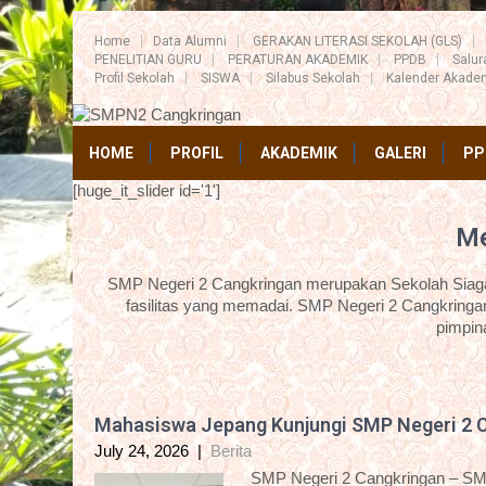
Home
Data Alumni
GERAKAN LITERASI SEKOLAH (GLS)
PENELITIAN GURU
PERATURAN AKADEMIK
PPDB
Salu
Profil Sekolah
SISWA
Silabus Sekolah
Kalender Akade
HOME
PROFIL
AKADEMIK
GALERI
PP
[huge_it_slider id='1']
Me
SMP Negeri 2 Cangkringan merupakan Sekolah Siaga 
fasilitas yang memadai. SMP Negeri 2 Cangkringan
pimpin
Mahasiswa Jepang Kunjungi SMP Negeri 2 
July 24, 2026
|
Berita
SMP Negeri 2 Cangkringan – SM