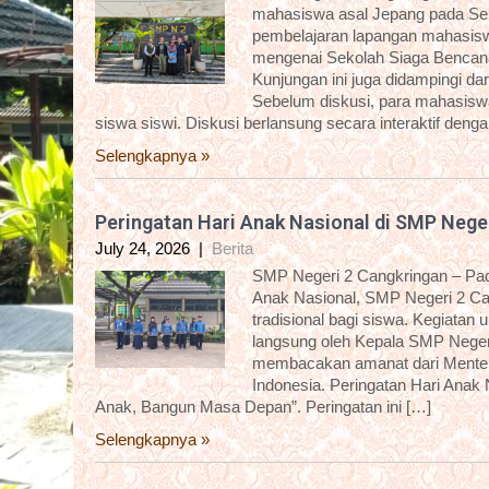
mahasiswa asal Jepang pada Sela
pembelajaran lapangan mahasisw
mengenai Sekolah Siaga Bencana
Kunjungan ini juga didampingi 
Sebelum diskusi, para mahasiswa 
siswa siswi. Diskusi berlansung secara interaktif deng
Selengkapnya »
Peringatan Hari Anak Nasional di SMP Nege
July 24, 2026
|
Berita
SMP Negeri 2 Cangkringan – Pada
Anak Nasional, SMP Negeri 2 C
tradisional bagi siswa. Kegiatan
langsung oleh Kepala SMP Negeri
membacakan amanat dari Menter
Indonesia. Peringatan Hari Anak
Anak, Bangun Masa Depan”. Peringatan ini […]
Selengkapnya »