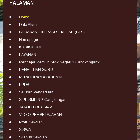
HALAMAN
Home
Data Alumni
GERAKAN LITERASI SEKOLAH (GLS)
Homepage
KURIKULUM
LAYANAN
Mengapa Memilih SMP Negeri 2 Cangkringan?
PENELITIAN GURU
PERATURAN AKADEMIK
PPDB
Saluran Pengaduan
SIPP SMP N 2 Cangkringan
TATA KELOLA SIPP
VIDEO PEMBELAJARAN
Profil Sekolah
SISWA
Silabus Sekolah