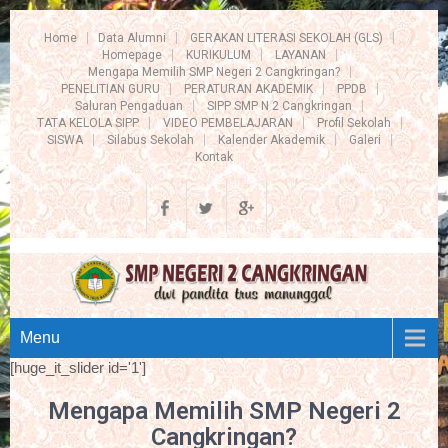
Home
Data Alumni
GERAKAN LITERASI SEKOLAH (GLS)
Homepage
KURIKULUM
LAYANAN
Mengapa Memilih SMP Negeri 2 Cangkringan?
PENELITIAN GURU
PERATURAN AKADEMIK
PPDB
Saluran Pengaduan
SIPP SMP N 2 Cangkringan
TATA KELOLA SIPP
VIDEO PEMBELAJARAN
Profil Sekolah
SISWA
Silabus Sekolah
Kalender Akademik
Galeri
Kontak
Menu
[huge_it_slider id='1']
Mengapa Memilih SMP Negeri 2
Cangkringan?