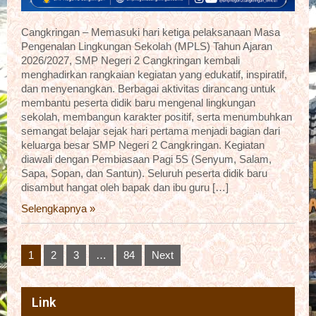
Cangkringan – Memasuki hari ketiga pelaksanaan Masa
Pengenalan Lingkungan Sekolah (MPLS) Tahun Ajaran
2026/2027, SMP Negeri 2 Cangkringan kembali
menghadirkan rangkaian kegiatan yang edukatif, inspiratif,
dan menyenangkan. Berbagai aktivitas dirancang untuk
membantu peserta didik baru mengenal lingkungan
sekolah, membangun karakter positif, serta menumbuhkan
semangat belajar sejak hari pertama menjadi bagian dari
keluarga besar SMP Negeri 2 Cangkringan. Kegiatan
diawali dengan Pembiasaan Pagi 5S (Senyum, Salam,
Sapa, Sopan, dan Santun). Seluruh peserta didik baru
disambut hangat oleh bapak dan ibu guru […]
Selengkapnya »
Posts
1
2
3
…
84
Next
pagination
Link