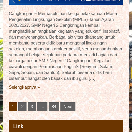
Cangkringan – Memasuki hari ketiga pelaksanaan Masa
Pengenalan Lingkungan Sekolah (MPLS) Tahun Ajaran
2026/2027, SMP Negeri 2 Cangkringan kembali
menghadirkan rangkaian kegiatan yang edukatif, inspiratif,
dan menyenangkan. Berbagai aktivitas dirancang untuk
membantu peserta didik baru mengenal lingkungan
sekolah, membangun karakter positif, serta menumbuhkan
semangat belajar sejak hari pertama menjadi bagian dari
keluarga besar SMP Negeri 2 Cangkringan. Kegiatan
diawali dengan Pembiasaan Pagi 5S (Senyum, Salam,
Sapa, Sopan, dan Santun). Seluruh peserta didik baru
disambut hangat oleh bapak dan ibu guru […]
Selengkapnya »
Posts
1
2
3
…
84
Next
pagination
Link