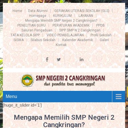
Home
Data Alumni
GERAKAN LITERASI SEKOLAH (GLS)
Homepage
KURIKULUM
LAYANAN
Mengapa Memilih SMP Negeri 2 Cangkringan?
PENELITIAN GURU
PERATURAN AKADEMIK
PPDB
Saluran Pengaduan
SIPP SMP N 2 Cangkringan
TATA KELOLA SIPP
VIDEO PEMBELAJARAN
Profil Sekolah
SISWA
Silabus Sekolah
Kalender Akademik
Galeri
Kontak
Menu
[huge_it_slider id='1']
Mengapa Memilih SMP Negeri 2
Cangkringan?