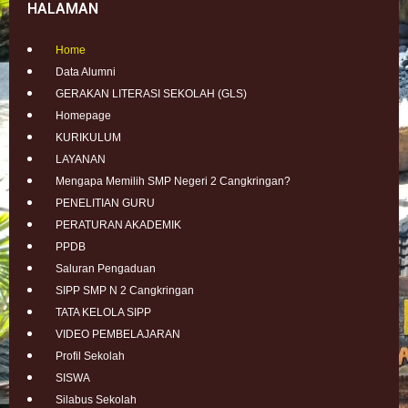
HALAMAN
Home
Data Alumni
GERAKAN LITERASI SEKOLAH (GLS)
Homepage
KURIKULUM
LAYANAN
Mengapa Memilih SMP Negeri 2 Cangkringan?
PENELITIAN GURU
PERATURAN AKADEMIK
PPDB
Saluran Pengaduan
SIPP SMP N 2 Cangkringan
TATA KELOLA SIPP
VIDEO PEMBELAJARAN
Profil Sekolah
SISWA
Silabus Sekolah