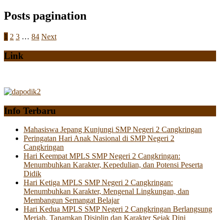
Posts pagination
1
2
3
…
84
Next
Link
Info Terbaru
Mahasiswa Jepang Kunjungi SMP Negeri 2 Cangkringan
Peringatan Hari Anak Nasional di SMP Negeri 2
Cangkringan
Hari Keempat MPLS SMP Negeri 2 Cangkringan:
Menumbuhkan Karakter, Kepedulian, dan Potensi Peserta
Didik
Hari Ketiga MPLS SMP Negeri 2 Cangkringan:
Menumbuhkan Karakter, Mengenal Lingkungan, dan
Membangun Semangat Belajar
Hari Kedua MPLS SMP Negeri 2 Cangkringan Berlangsung
Meriah, Tanamkan Disiplin dan Karakter Sejak Dini