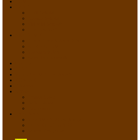
HOME
PROFIL
Profil Sekolah
Fasilitas Sekolah
Visi Misi Sekolah
Guru dan Staff
AKADEMIK
PERATURAN AKADEMIK
KURIKULUM
Silabus Sekolah
Kalender Akademik
GALERI
PPDB
VIDEO PEMBELAJARAN
KONTAK
E-Raport
SISWA
Prestasi Siswa
Daftar Siswa
Data Alumni
LAYANAN
SIPP SMP N 2 Cangkringan
TATA KELOLA SIPP
Saluran Pengaduan