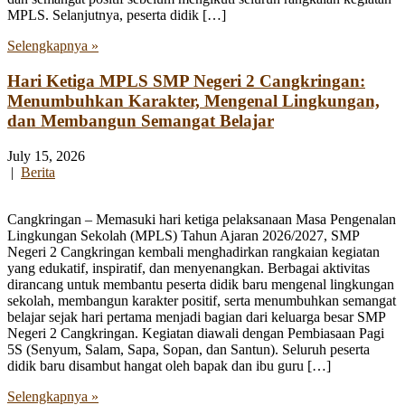
MPLS. Selanjutnya, peserta didik […]
Selengkapnya »
Hari Ketiga MPLS SMP Negeri 2 Cangkringan:
Menumbuhkan Karakter, Mengenal Lingkungan,
dan Membangun Semangat Belajar
July 15, 2026
|
Berita
Cangkringan – Memasuki hari ketiga pelaksanaan Masa Pengenalan
Lingkungan Sekolah (MPLS) Tahun Ajaran 2026/2027, SMP
Negeri 2 Cangkringan kembali menghadirkan rangkaian kegiatan
yang edukatif, inspiratif, dan menyenangkan. Berbagai aktivitas
dirancang untuk membantu peserta didik baru mengenal lingkungan
sekolah, membangun karakter positif, serta menumbuhkan semangat
belajar sejak hari pertama menjadi bagian dari keluarga besar SMP
Negeri 2 Cangkringan. Kegiatan diawali dengan Pembiasaan Pagi
5S (Senyum, Salam, Sapa, Sopan, dan Santun). Seluruh peserta
didik baru disambut hangat oleh bapak dan ibu guru […]
Selengkapnya »