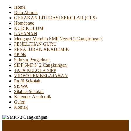
Home
Data Alumni
GERAKAN LITERASI SEKOLAH (GLS)
Homepage
KURIKULUM
LAYANAN
Mengapa Memilih SMP Negeri 2 Cangkringan?
PENELITIAN GURU
PERATURAN AKADEMIK
PPDB
Saluran Pengaduan
SIPP SMP N 2 Cangkringan
TATA KELOLA SIPP
VIDEO PEMBELAJARAN
Profil Sekolah
SISWA
Silabus Sekolah
Kalender Akademik
Galeri
Kontak
Menu