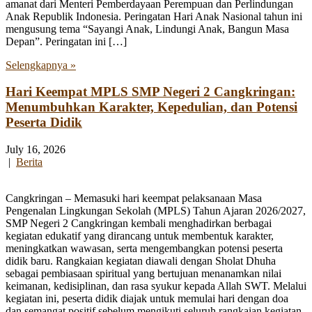
amanat dari Menteri Pemberdayaan Perempuan dan Perlindungan
Anak Republik Indonesia. Peringatan Hari Anak Nasional tahun ini
mengusung tema “Sayangi Anak, Lindungi Anak, Bangun Masa
Depan”. Peringatan ini […]
Selengkapnya »
Hari Keempat MPLS SMP Negeri 2 Cangkringan:
Menumbuhkan Karakter, Kepedulian, dan Potensi
Peserta Didik
July 16, 2026
|
Berita
Cangkringan – Memasuki hari keempat pelaksanaan Masa
Pengenalan Lingkungan Sekolah (MPLS) Tahun Ajaran 2026/2027,
SMP Negeri 2 Cangkringan kembali menghadirkan berbagai
kegiatan edukatif yang dirancang untuk membentuk karakter,
meningkatkan wawasan, serta mengembangkan potensi peserta
didik baru. Rangkaian kegiatan diawali dengan Sholat Dhuha
sebagai pembiasaan spiritual yang bertujuan menanamkan nilai
keimanan, kedisiplinan, dan rasa syukur kepada Allah SWT. Melalui
kegiatan ini, peserta didik diajak untuk memulai hari dengan doa
dan semangat positif sebelum mengikuti seluruh rangkaian kegiatan